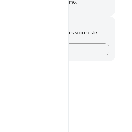
ém d'Ele, o Poderoso, oPrudentíssimo.
rtuguese Translation( Samir )
otações e reflexões
cê não tem anotações ou reflexões sobre este
sículo.
Registre suas ideias…