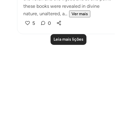
these books were revealed in divine
nature, unaltered, a...
Ver mais
5
0
Leia mais lições