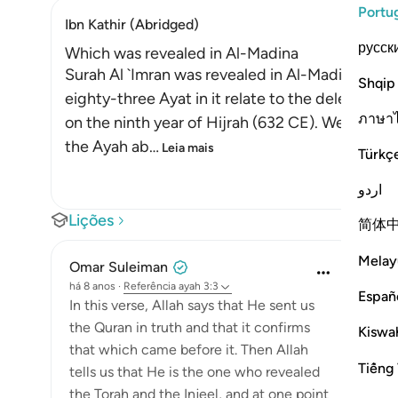
Portu
Ibn Kathir (Abridged)
русск
Which was revealed in Al-Madina
Surah Al `Imran was revealed in Al-Madinah, as e
Shqip
eighty-three Ayat in it relate to the delegation
ภาษา
on the ninth year of Hijrah (632 CE). We will e
the Ayah ab
…
Leia mais
Türkç
اردو
Lições
简体
Melay
Omar Suleiman
há 8 anos
·
Referência
ayah 3:3
Españ
In this verse, Allah says that He sent us
the Quran in truth and that it confirms
Kiswah
that which came before it. Then Allah
Tiếng 
tells us that He is the one who revealed
the Torah and the Injeel, and at one point