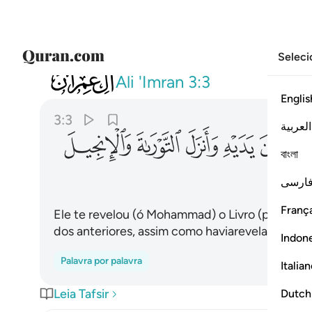
Seleci
003
نزل عليك الكتاب بالحق مصدقا لما بين
Ali 'Imran
3:3
Englis
3:3
العربية
ﱐ
ﱑ
ﱒ
ﱓ
ﱔ
ﱕ
বাংলা
ارسی
França
Ele te revelou (ó Mohammad) o Livro (paulati
dos anteriores, assim como haviarevelado a To
Indon
Palavra por palavra
Italia
Leia Tafsir
Dutch