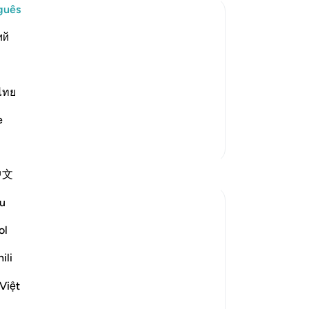
al
guês
-
Po
ий
vident by the fact that the first
An
 from Najran that arrived in Al-Madinah
Vo
ไทย
ver
laborate on this subject when we explain
e
Mais Tafsirs
Reflexões
中文
u
Ilm for Success
há 24 semanas
·
Referência
ayah 3:3
ol
When we pause at the word بِالْحَقِّ,
Subhan Allah, something profound strikes
ili
the heart: it was revealed at the Perfect
Việt
Time.