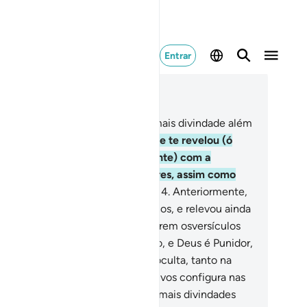
Entrar
ia no contexto
ítulo 3, Página 50, Juz 3
Alef, Lam, Mim.
2
.
Deus! Não há mais divindade além
le, o Vivente, o Subsistente.
3
.
Ele te revelou (ó
hammad) o Livro (paulatinamente) com a
rdade corroborante dos anteriores, assim como
viarevelado a Tora e Evangelho,
4
.
Anteriormente,
ra servir de orientação aos humanos, e relevou ainda
Discernimento. Aqueles que negarem osversículos
 Deus, sofrerão um severo castigo, e Deus é Punidor,
derosíssimo.
5
.
De Deus nada se oculta, tanto na
rra como nos céus.
6
.
Ele é Quem vos configura nas
tranhas, como Lhe apraz. Não há mais divindades