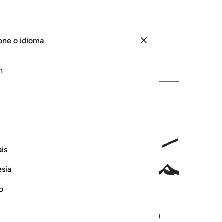
one o idioma
Entrar
Página
75
Juz
4
/
Hizb
8
h
ﱱﱲ
 ١٨٩
ف
ىْءٍۢ قَدِيرٌ ١٨٩
is
esia
no