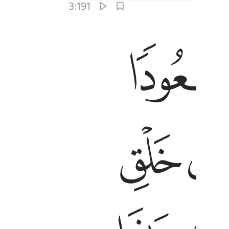
3:191
ب النار ١٩١
 خَلَقْتَ هَـٰذَا بَـٰطِلًۭا سُبْحَـٰنَكَ فَقِنَا عَذَابَ ٱلنَّارِ ١٩١
ﲍ
ﲎ