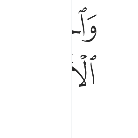
ﱾ
ﱿ
ﲃ
ﲄ
satos,