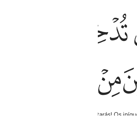
ﲞ
ﲟ
ﲠ
نصار ١٩٢
لِمِينَ مِنْ أَنصَارٍۢ ١٩٢
ﲥ
ﲦ
ﲧ
uem introduzirás no fogo, Tu o aviltarás! Os iníq