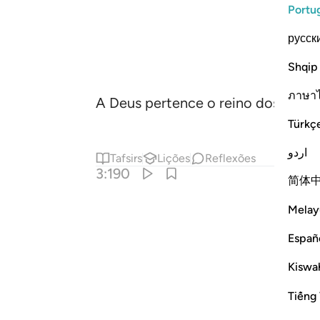
Portu
русск
Shqip
ภาษา
A Deus pertence o reino dos céus e
Türkç
اردو
Tafsirs
Lições
Reflexões
3:190
简体
Melay
Españ
Kiswah
Tiếng 