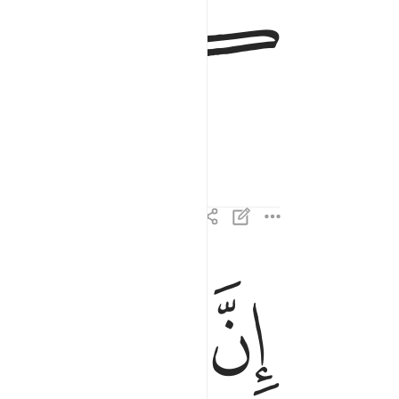
ﱵ
ﱶ
ﱹ
ﱺ
ﱻ
ﱼ
ان في خلق السماوات والارض واختلاف الليل والنهار ل
إِنَّ فِى خَلْقِ ٱلسَّمَـٰوَٰتِ وَٱلْأَرْضِ وَٱخْتِلَـٰفِ ٱلّ