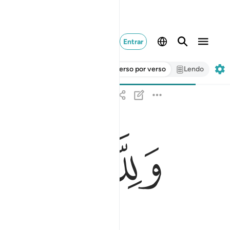
Entrar
Verso por verso
Lendo
ﱮ
ﱯ
ﱰ
ولله ملك السماوات والارض والله على كل شيء قدير
وَلِلَّهِ مُلْكُ ٱلسَّمَـٰوَٰتِ وَٱلْأَرْضِ ۗ وَٱللَّهُ عَلَىٰ كُلِّ شَ