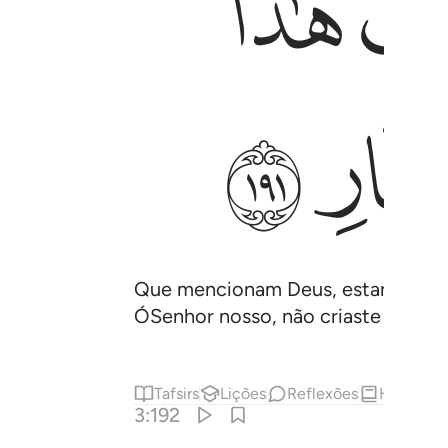
ﲔ
ﲚ
Que mencionam Deus, estando em pé
ÓSenhor nosso, não criaste isto em
Tafsirs
Lições
Reflexões
Hadith
3:192