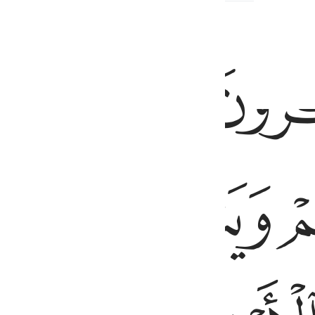
ﲇ
ﲈ
ﲉ
كرون في خلق السماوات والارض ربنا ما خلقت هاذا باطلا سبحانك فقنا عذا
ىٰ جُنُوبِهِمْ وَيَتَفَكَّرُونَ فِى خَلْقِ ٱلسَّمَـٰوَٰتِ وَٱلْأَرْضِ رَبَّنَا مَا
ﲌ