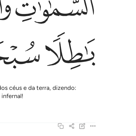
ﲏ
ﲐ
ﲕ
ﲖ
s céus e da terra, dizendo:
infernal!