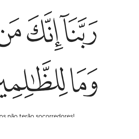
ﲛ
ﲜ
ﲝ
ربنا انك من تدخل النار فقد اخزيته وما للظالمين من ا
رَبَّنَآ إِنَّكَ مَن تُدْخِلِ ٱلنَّارَ فَقَدْ أَخْزَيْتَهُۥ ۖ وَمَا لِلظَّـٰ
ﲣ
ﲤ
uos não terão socorredores!