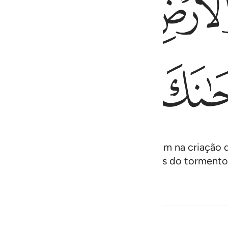
ﲑ
ﲒ
ﲓ
ﲗ
ﲘ
ﲙ
, sentados ou deitados, e meditam na criação do
 vão. Glorificado sejas! Preserva-nos do tormento 
Conteúdo relacionado