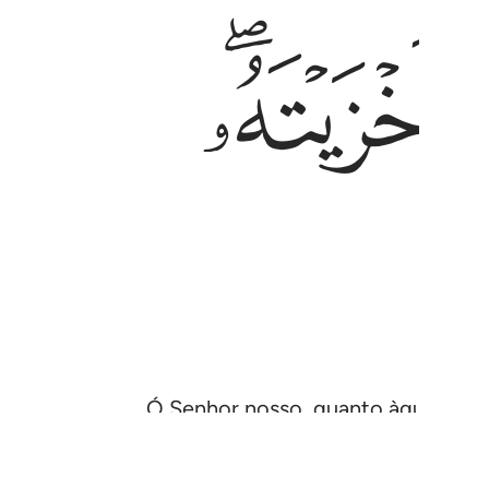
ﲡﲢ
Ó Senhor nosso, quanto àqueles a q