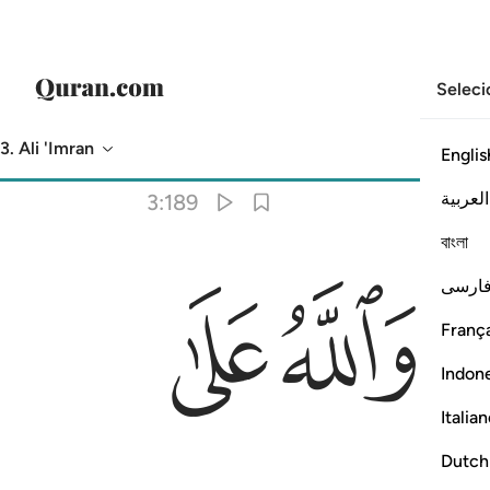
Seleci
3. Ali 'Imran
Englis
Tradução
: Samir El-Hayek
العربية
3:189
বাংলা
ﱳ
ﱴ
ارسی
França
Indon
Italia
Dutch