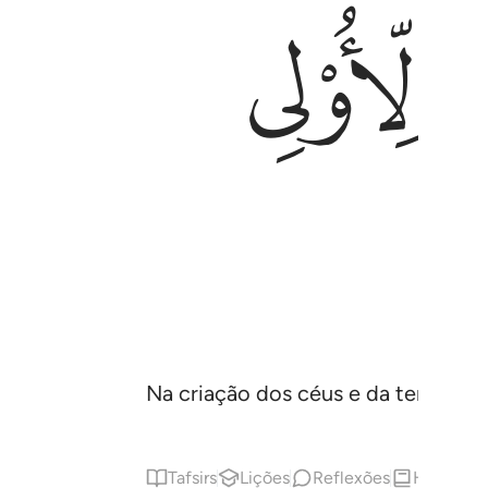
ﲂ
Na criação dos céus e da terra e na
Tafsirs
Lições
Reflexões
Hadith