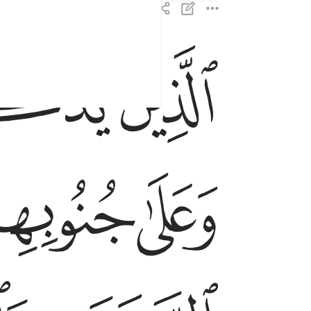
ﲅ
ﲆ
الذين يذكرون الله قياما وقعودا وعلى جنوبهم ويتف
ٱلَّذِينَ يَذْكُرُونَ ٱللَّهَ قِيَـٰمًۭا وَقُعُودًۭا وَعَلَ
ﲊ
ﲋ