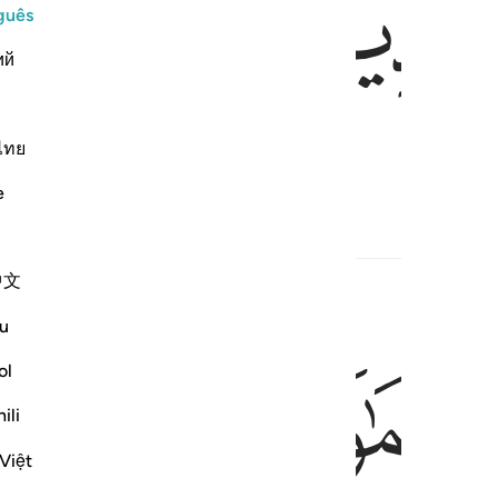
ﱷ
ﱸ
guês
ий
ไทย
 da terra, e Deus é Onipotente.
e
中文
u
ﱽ
ايات لاولي الالباب ١٩٠
ol
َيْلِ وَٱلنَّهَارِ لَـَٔايَـٰتٍۢ لِّأُو۟لِى ٱلْأَلْبَـٰبِ ١٩٠
ili
Việt