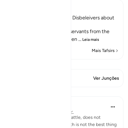
Ibn Kathir (Abridged)
Prohibiting the Ideas of the Disbeleivers about
Death and Predestination
Allah forbids His believing servants from the
disbelievers' false creed, seen
…
Leia mais
Mais Tafsirs
Ver Qiraat
Este versículo tem 2 Junções
Ver Junções
Lições
In the Shade of the Quran
há 31 semanas
·
Referência
ayah 3:157
Death, whether natural or in battle, does not
represent the end. Life on earth is not the best thing