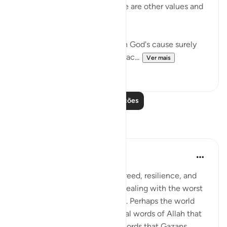
God bestows on people. There are other values and
nobler considerations:
"If you should be slain or die in God's cause surely
forgiveness by God and His grac...
Ver mais
1
0
Leia mais lições
Reflexões
Amer Abbas
há 2 anos
·
Referência
ayah 3:157
The world is amazed by the creed, resilience, and
humanity of Gazans despite dealing with the worst
of what humanity has to offer. Perhaps the world
needs to know about the literal words of Allah that
forges such characteristics, words that Gazans