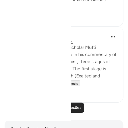
internalize ...
Ver mais
28
7
Iraj Marjan
há 2 anos
·
Referência
ayah 3:157-158
According to what the great scholar Mufti
Naeemudin Muradabadi wrote in his commentary of
the following ayaat, At this point, three stages of
servitude are being described. The first stage is
where a servant worships Allah (Exalted and
Majestic) out of fear of...
Ver mais
10
0
Leia mais reflexões