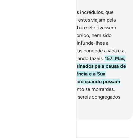
Capítulo 3, Página 70, Juz 4
156
.
Ó fiéis, não sejais como os incrédulos, que
dizem de seus irmãos, quando estes viajam pela
terra ou quando estão emcombate: Se tivessem
ficado conosco, não teriam morrido, nem sido
assassinados! Com isso, Deus infunde-lhes a
angústianos corações, pois Deus concede a vida e a
morte, e Deus bem vê tudo quando fazeis.
157
.
Mas,
se morrerdes ou fordes assassinados pela causa de
Deus, sabei que a Sua indulgência e a Sua
clemência sãopreferíveis a tudo quando possam
acumular.
158
.
E sabei que, tanto se morrerdes,
como ser fordes assassinados, sereis congregados
ante Deus.
-
Portuguese Translation( Samir )
Leia Tafsir