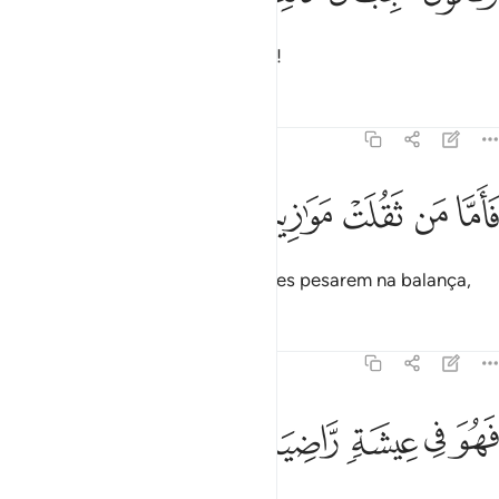
E as montanhas como lã cardada!
Tafsirs
Lições
Reflexões
101:6
ﱹ
ﱺ
اما من ثقلت موازينه ٦
ﱻ
ﱼ
ﱽ
َأَمَّا مَن ثَقُلَتْ مَوَٰزِينُهُۥ ٦
Porém, quanto àqueles cujas ações pesarem na balança,
Tafsirs
Lições
Reflexões
101:7
ﱾ
ﱿ
هو في عيشة راضية ٧
ﲀ
ﲁ
ﲂ
َهُوَ فِى عِيشَةٍۢ رَّاضِيَةٍۢ ٧