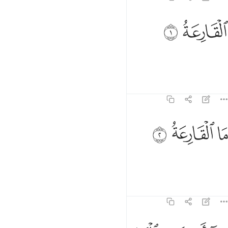
لقارعة ١
ﱤ
ﱥ
لْقَارِعَةُ ١
A calamidade!
Tafsirs
Lições
Reflexões
101:2
ﱦ
ا القارعة ٢
ﱧ
ﱨ
َا ٱلْقَارِعَةُ ٢
Que é a calamidade?
Tafsirs
Lições
Reflexões
101:3
ما ادراك ما القارعة ٣