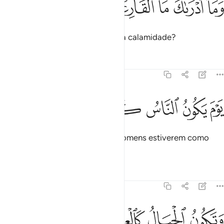
ﱩ
ﱪ
ﱫ
ﱬ
ﱭ
َمَآ أَدْرَىٰكَ مَا ٱلْقَارِعَةُ ٣
E o que te fará entender o que é a calamidade?
Tafsirs
Lições
Reflexões
101:4
ﱮ
ﱯ
ﱰ
وم يكون الناس كالفراش المبثوث ٤
ﱱ
ﱲ
ﱳ
َوْمَ يَكُونُ ٱلنَّاسُ كَٱلْفَرَاشِ ٱلْمَبْثُوثِ ٤
(Acontecerá) no dia em que os homens estiverem como
mariposas dispersas,
Tafsirs
Lições
Reflexões
101:5
ﱴ
ﱵ
تكون الجبال كالعهن المنفوش ٥
ﱶ
ﱷ
ﱸ
َتَكُونُ ٱلْجِبَالُ كَٱلْعِهْنِ ٱلْمَنفُوشِ ٥