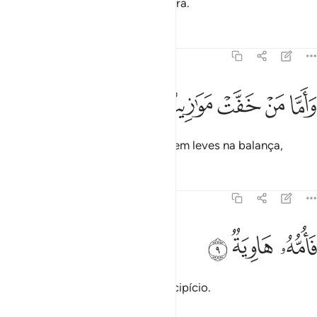
Desfrutará de uma vida prazenteira.
Tafsirs
Lições
Reflexões
101:8
ﲃ
ﲄ
ﲅ
اما من خفت موازينه ٨
ﲆ
ﲇ
َأَمَّا مَنْ خَفَّتْ مَوَٰزِينُهُۥ ٨
Em troca, aquele cujas ações forem leves na balança,
Tafsirs
Lições
Reflexões
101:9
ﲈ
امه هاوية ٩
ﲉ
ﲊ
َأُمُّهُۥ هَاوِيَةٌۭ ٩
Terá como lar um (profundo) precipício.