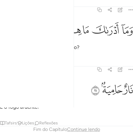
Tafsirs
Lições
Reflexões
101:10
ﲋ
ما ادراك ما هيه ١٠
ﲌ
ﲍ
ﲎ
ﲏ
َمَآ أَدْرَىٰكَ مَا هِيَهْ ١٠
E o que é que te fará entender isso?
Tafsirs
Lições
Reflexões
101:11
ﲐ
ار حامية ١١
ﲑ
ﲒ
َارٌ حَامِيَةٌۢ ١١
É o fogo ardente!
Tafsirs
Lições
Reflexões
Fim do Capítulo
Continue lendo