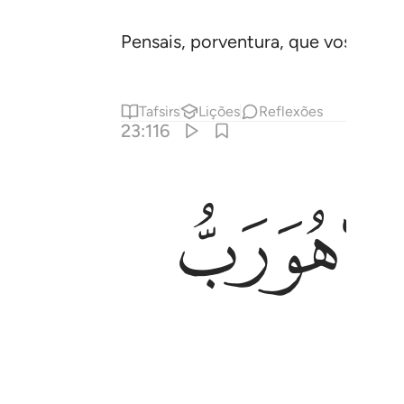
Pensais, porventura, que vos criam
Tafsirs
Lições
Reflexões
23:116
ﲯ
ﲰ