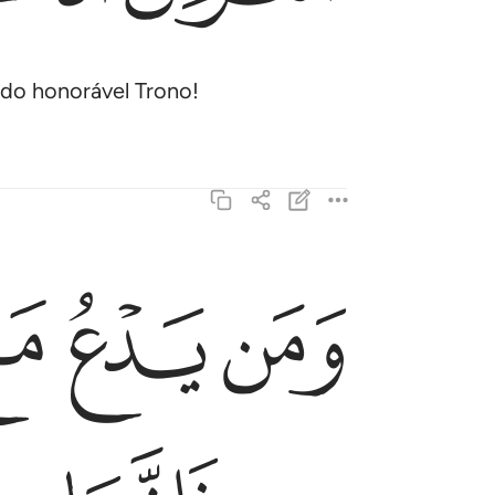
 do honorável Trono!
ﲴ
ﲵ
ﲶ
ومن يدع مع الله الاها اخر لا برهان له به فانما حسابه
وَمَن يَدْعُ مَعَ ٱللَّهِ إِلَـٰهًا ءَاخَرَ لَا بُرْهَـٰنَ لَهُۥ