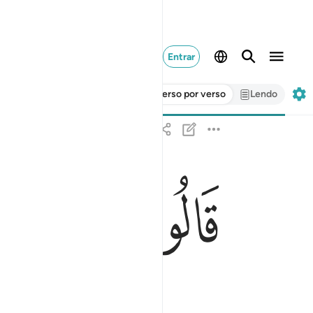
Entrar
Verso por verso
Lendo
ﲊ
ﲋ
ﲌ
قالوا لبثنا يوما او بعض يوم فاسال العادين ١١٣
قَالُوا۟ لَبِثْنَا يَوْمًا أَوْ بَعْضَ يَوْمٍۢ فَسْـَٔلِ ٱلْ
ncarregados dos cômputos.