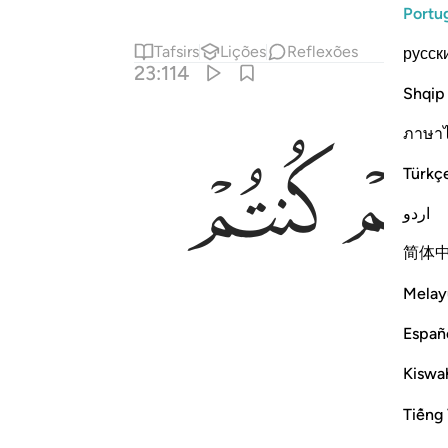
Portu
Tafsirs
Lições
Reflexões
русск
23:114
Shqip
ภาษา
ﲛ
Türkç
اردو
简体
Melay
Españ
Kiswah
Tiếng 