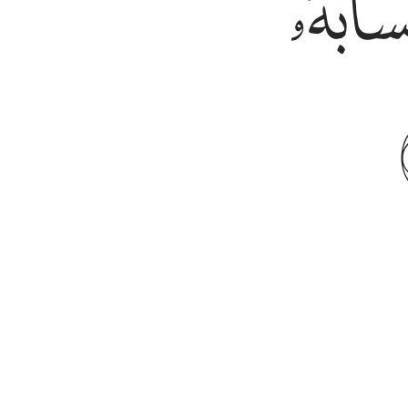
ﳀ
ﳁﳂ
ﳃ
 a Deus, sem prova para isso, saiba que a sua pr
los jamais prosperarão.