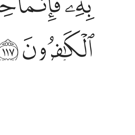
ﲽ
ﲾ
ﲿ
ﳆ
ﳇ
estação de contas incumbirá só