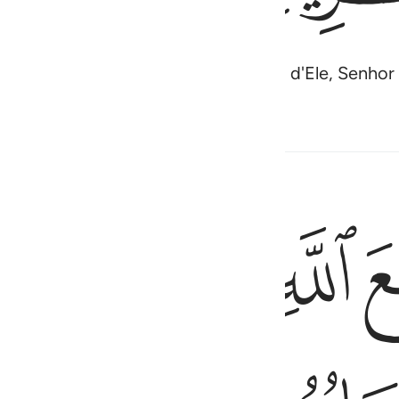
oberano! Não há mais divindade além d'Ele, Senhor
ﲷ
ﲸ
ﲹ
ﲺ
 عند ربه انه لا يفلح الكافرون ١١٧
 بِهِۦ فَإِنَّمَا حِسَابُهُۥ عِندَ رَبِّهِۦٓ ۚ إِنَّهُۥ لَا يُفْلِحُ ٱلْكَـٰفِرُونَ ١١٧