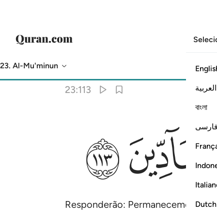
Seleci
23. Al-Mu'minun
Englis
Tradução
: Samir El-Hayek
العربية
23:113
বাংলা
ﲑ
ﲒ
ارسی
França
Indon
Italia
Responderão: Permanecemos um dia
Dutch