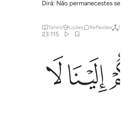
Dirá: Não permanecestes senão mu
Tafsirs
Lições
Reflexões
Qiraat
23:115
ﲣ
ﲤ