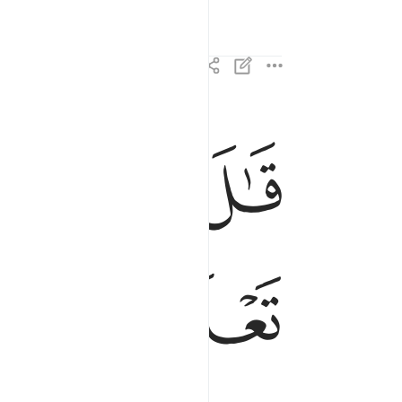
ﲓ
ﲔ
ﲕ
قال ان لبثتم الا قليلا لو انكم كنتم تعلمون ١١٤
قَـٰلَ إِن لَّبِثْتُمْ إِلَّا قَلِيلًۭا ۖ لَّوْ أَنَّكُمْ كُنتُمْ تَعْلَمُونَ ١١٤
ﲜ
ﲝ