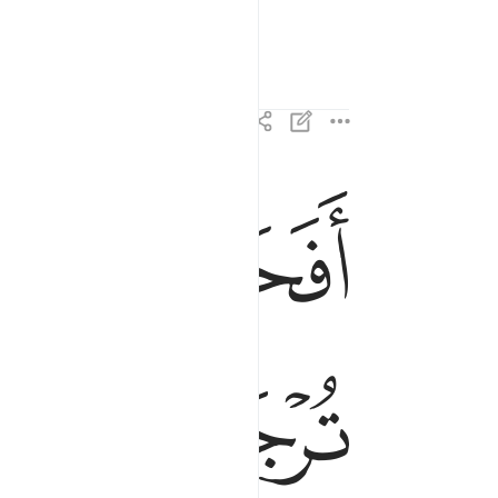
ﲞ
ﲟ
افحسبتم انما خلقناكم عبثا وانكم الينا لا ترجعون ١١٥
أَفَحَسِبْتُمْ أَنَّمَا خَلَقْنَـٰكُمْ عَبَثًۭا وَأَنَّكُمْ إِلَيْنَا لَا تُرْجَعُون
ﲥ
ﲦ