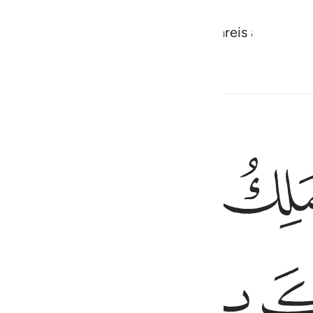
os por diversão e que jamais retornareis a Nós?
ﲪﲫ
ﲬ
ﲭ
ﲮ
م ١١٦
وَ رَبُّ ٱلْعَرْشِ ٱلْكَرِيمِ ١١٦
ﲳ