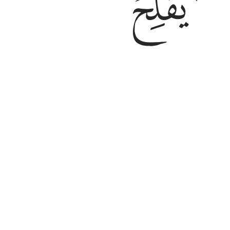
ﳄ
ﳅ
Quem invocar outra divindade junto
aoseu Senhor. Sabei que os incrédu
Tafsirs
Lições
Reflexões
23:118