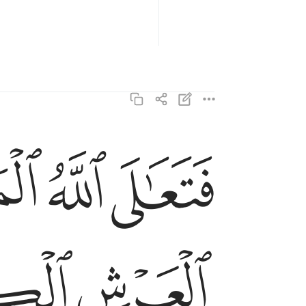
ﲧ
ﲨ
ﲩ
فتعالى الله الملك الحق لا الاه الا هو رب العرش الكري
فَتَعَـٰلَى ٱللَّهُ ٱلْمَلِكُ ٱلْحَقُّ ۖ لَآ إِلَـٰهَ إِلَّا هُ
ﲱ
ﲲ