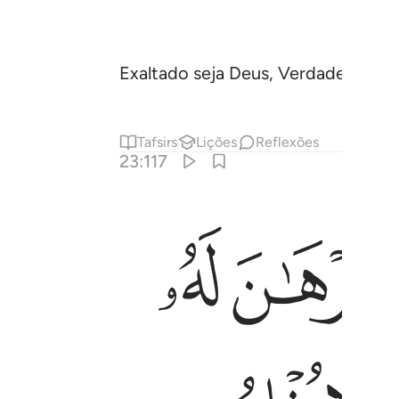
Exaltado seja Deus, Verdadeiro, S
Tafsirs
Lições
Reflexões
23:117
ﲻ
ﲼ