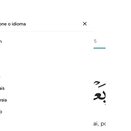
one o idioma
Entrar
Página
349
Juz
18
/
Hizb
35
h
ﲍ
ﲎ
ﲏ
ﲐ
ف
عَآدِّينَ ١١٣
is
esia
no
 ou uma parte de um dia. Interrogai, pois, os e