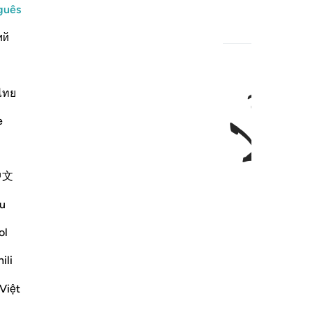
guês
ий
ไทย
ﲖ
ﲗﲘ
ﲙ
ﲚ
e
中文
u
ol
ili
Việt