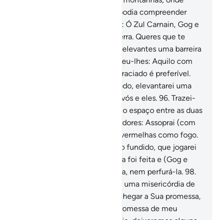
encontrou um povo que mal podia compreender
uma palavra.
94
.
Disseram-lhe: Ó Zul Carnain, Gog e
Magog são devastadores na terra. Queres que te
paguemos um tributo, para quelevantes uma barreira
entre nós e eles?
95
.
Respondeu-lhes: Aquilo com
que o meu Senhor me tem agraciado é preferível.
Secundai-me, pois, com denodo, elevantarei uma
muralha intransponível, entre vós e eles.
96
.
Trazei-
me blocos de ferro, até cobrir o espaço entre as duas
montanhas. Disse aos trabalhadores: Assoprai (com
vossosfoles), até que fiquem vermelhas como fogo.
Disse mais: Trazei-me chumbo fundido, que jogarei
por cima.
97
.
E assim a muralha foi feita e (Gog e
Magog) não puderam escalá-la, nem perfurá-la.
98
.
Disse (depois): Esta muralha é uma misericórdia de
meu Senhor. Porém, quando chegar a Sua promessa,
Ele a reduzirá apó, porque a promessa de meu