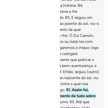
lhes: Relatar-vos-ei algo de sua história:
84
.
Consolidamos o seu poder na terra e lhe
proporcionamos o meio de tudo.
85
.
E seguiu um
rumo,
86
.
Até que, chegando ao poente do sol, viu-o
pôr-se numa fonte fervente, perto da qual
encontrou um povo. Dissemos-lhe: Ó Zul Carnain,
tens autoridade para castigá-los ou tratá-los com
benevolência.
87
.
Disse: Castigaremos o iníquo; logo
retornará ao seu Senhor, que o castigará
severamente.
88
.
Quanto ao crente que praticar o
bem, obterá por recompensa a bem-aventurança, e
o trataremos com brandura.
89
.
Então, seguiu (outro)
rumo.
90
.
Até que, chegando ao nascente do sol, viu
que este saía sobre um povo contra o qual noa
havíamos provido nenhumabrigo.
91
.
Assim foi,
porque temos pleno conhecimento de tudo sobre
ele.
92
.
Então, seguiu (outro) rumo.
93
.
Até que
chegou a um lugar entre duas montanhas, onde