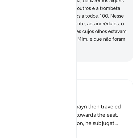
Senhor é infalível.
99
.
Nesse dia, deixaremos alguns
deles insurgirem-se contra os outros e a trombeta
será soada. E os congregaremos a todos.
100
.
Nesse
dia, apresentaremos abertamente, aos incrédulos, o
inferno,
101
.
Bem como àqueles cujos olhos estavam
velados para se lembrarem de Mim, e que não foram
capazes de escutar.
-
Portuguese Translation( Samir )
Leia Tafsir
Ibn Kathir (Abridged)
His Journey East
Allah tells us that Dhul-Qarnayn then traveled
from the west of the earth towards the east.
Every time he passed a nation, he subjugat
…
Leia mais