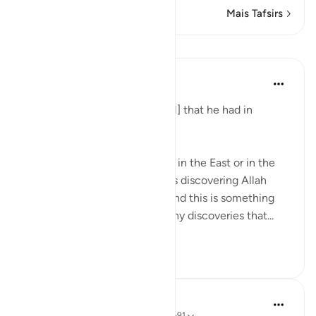
Mais Tafsirs
Lições
Taimiyyah Zubair
há 4 anos
·
Referência
ayah 18:91
And We had encompassed [all] that he had in
knowledge.
So whether Dhul Qarnain was in the East or in the
West, whatever places he was discovering Allah
سُبْحَانَهُ وَتَعَالَىٰ already knew. And this is something
that we need to remember, any discoveries that...
Ver mais
30
1
1.029
In the Shade of the Quran
há 32 semanas
·
Referência
ayah 18:89-91