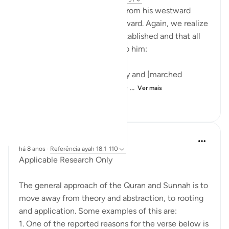
After Dhu'l-Qarnayn's return from his westward
journey, he took his way eastward. Again, we realize
that his authority was well established and that all
means were made available to him:
Then he followed another way and [marched
eastwards] till, when he came ...
Ver mais
0
0
425
Salah Soltan
há 8 anos
·
Referência
ayah 18:1-110
Applicable Research Only
The general approach of the Quran and Sunnah is to
move away from theory and abstraction, to rooting
and application. Some examples of this are:
1. One of the reported reasons for the verse below is