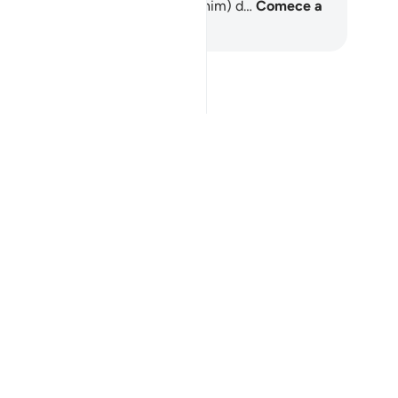
rah the Prophet (peace be upon him) d…
Comece a
render