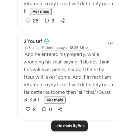
returned to my Lord, I will definitely get a
f...
Ver mais
28
3
J Yousef
há 5 anos
·
Referência
ayah 18:35-36
'And he entered his property, while
wronging his soul, saying, 'I do not think
this will ever perish, nor do I think the
Hour will ˹ever˺ come. And if in fact I am
returned to my Lord, I will definitely get a
far better outcome than ˹all˺ this.' (Surat
al-Kahf...
Ver mais
8
0
Leia mais lições