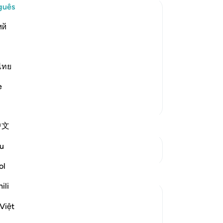
se
guês
est
ий
Po
r Muslims
de
rogant to sit with the poor and weak
38
eir wealth and noble lineage, Allah
as
ไทย
 of whom Allah gave two gardens of g
…
ent
e
De
Mais Tafsirs
Me
po
中文
qu
te
u
Ver Junções
ar
ab
ol
Reflexões
arr
ili
ar
Khalisa M.
hav
Việt
há 8 semanas
·
ti
Referência
ayah 57:22-23, 18:32-44, 28:60