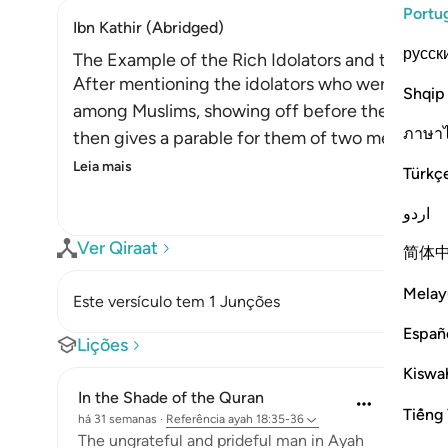
Portu
Ibn Kathir (Abridged)
русск
The Example of the Rich Idolators and the Poo
After mentioning the idolators who were too ar
Shqip
among Muslims, showing off before them with th
ภาษา
then gives a parable for them of two men, one
Leia mais
Türkç
اردو
Ver Qiraat
简体
Melay
Este versículo tem 1 Junções
Españ
Lições
Kiswah
In the Shade of the Quran
Tiếng 
há 31 semanas
·
Referência
ayah 18:35-36
The ungrateful and prideful man in Ayah