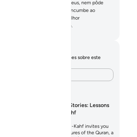
uve ajuda que o defendesse de Deus, nem pôde
var-se.
44
.
Assim, a proteção só incumbe ao
rdadeiro Deus, porque Ele é o melhor
compensador e o melhor Destino.
rtuguese Translation( Samir )
otações e reflexões
cê não tem anotações ou reflexões sobre este
sículo.
Registre suas ideias…
anos de aprendizagem
4 Life-Changing Stories: Lessons
From Surah Al-Kahf
is 7-day journey through Surah Al-Kahf invites you
sit with one of the greatest treasures of the Quran, a