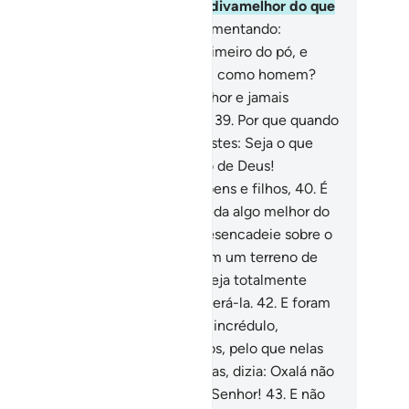
rei recompensado com outra dádivamelhor do que
a.
37
.
Seu vizinho lhe disse, argumentando:
rventura negas Quem te criou, primeiro do pó, e
pois de esperma e logo temoldou como homem?
.
Quanto a mim, Deus é meu Senhor e jamais
sociarei ninguém ao meu Senhor.
39
.
Por que quando
rastes em teu parreiral não dissestes: Seja o que
us quiser; não existe poder senão de Deus!
smoque eu seja inferior a ti em bens e filhos,
40
.
É
ssível que meu Senhor me conceda algo melhor do
e o teu parreiral e que, do céu, desencadeie sobre o
u umacentelha, que o converta em um terreno de
eia movediça.
41
.
Ou que a água seja totalmente
sorvida e nunca mais possa recuperá-la.
42
.
E foram
asadas as suas propriedades; e (o incrédulo,
rependido) retorcia, então, as mãos, pelo que nelas
iainvestido, e, vendo-as revolvidas, dizia: Oxalá não
vesse associado ninguém ao meu Senhor!
43
.
E não