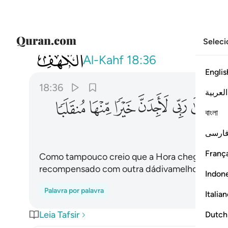
Seleci
018
وما اظن الساعة قايمة ولين رددت الى ر
Al-Kahf
18:36
Englis
18:36
العربية
ﱔ
ﱕ
ﱖ
ﱗ
ﱘ
ﱙ
বাংলা
ارسی
França
Como tampouco creio que a Hora chegue! Porém
recompensado com outra dádivamelhor do que
Indon
Palavra por palavra
Italia
Leia Tafsir
Dutch