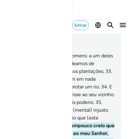
Entrar
ia no contexto
ítulo 18, Página 298, Juz 15
.
Expõe-lhes o exemplo de dois homens: a um deles
ncedemos dois parreirais, que rodeamos de
mareiras e, entreambos, dispusemos plantações.
33
.
bos os parreirais frutificaram, sem em nada
lharem, e no meio deles fizemos brotar um rio.
34
.
E
undante era a sua produção. Ele disse ao seu vizinho:
u mais rico do que tu e tenho mais poderio.
35
.
trou em seu parreiral num estado (mental) injusto
ra com a sua alma. Disse: Não creio que (este
reiral) jamaispereça,
36
.
Como tampouco creio que
Hora chegue! Porém, se retornar ao meu Senhor,