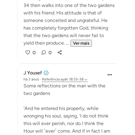
34 then walks into one of the two gardens
with his friend. His attitude is that of
someone conceited and ungrateful. He
has completely forgotten God, thinking
that the two gardens will never fail to
yield their produce. ...
Ver mais
0
0
J Yousef
há 3 anos
·
Referência
ayah 18:35-38
Some reflections on the man with the
two gardens
'And he entered his property, while
wronging his soul, saying, 'I do not think
this will ever perish, nor do I think the
Hour will ˹ever˺ come. And if in fact I am