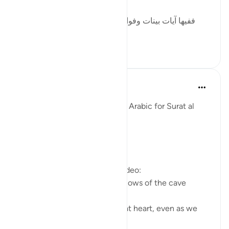
ففيها آيات بينات وفوائد متعددة : منها: أن قصة أصحاب
الكهف و...
Ver mais
3
0
Fadel Soliman
há 6 anos
·
Referência
ayah 18:10-15
Taddabor (Pondering) Beyond Arabic for Surat al
Kahf 10-15
https://youtu.be/lbqgJstj2UI
Questions answered in this video:
- Is the persecution of the fellows of the cave
uncommon, or a 'wonder'?
- How can we remain young at heart, even as we
age physically?