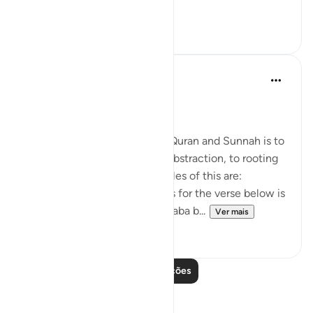
...
Ver mais
6
0
Salah Soltan
há 8 anos
·
Referência
ayah 18:1-110
Applicable Research Only
The general approach of the Quran and Sunnah is to
move away from theory and abstraction, to rooting
and application. Some examples of this are:
1. One of the reported reasons for the verse below is
that Maaz bin Jabal and Thaalaba b...
Ver mais
9
2
Leia mais lições
Reflexões