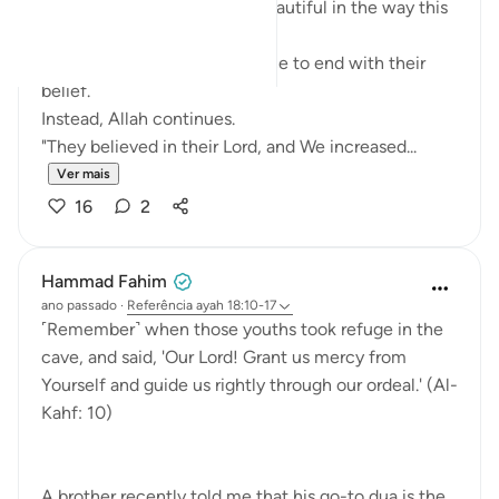
There is something quietly beautiful in the way this
ayah unfolds.
We might expect the sentence to end with their
belief.
Instead, Allah continues.
"They believed in their Lord, and We increased...
Ver mais
16
2
Hammad Fahim
ano passado
·
Referência
ayah 18:10-17
˹Remember˺ when those youths took refuge in the
cave, and said, 'Our Lord! Grant us mercy from
Yourself and guide us rightly through our ordeal.' (Al-
Kahf: 10)
A brother recently told me that his go-to dua is the