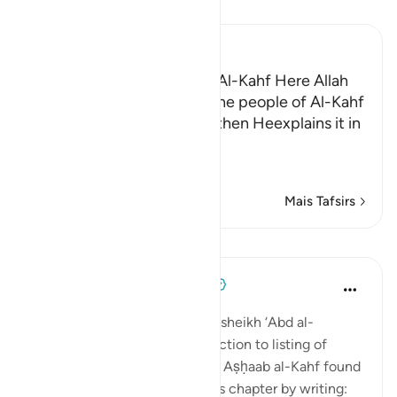
Leia Tafsir
Ibn Kathir (Abridged)
The Story of the People of Al-Kahf Here Allah
tells us about the story of the people of Al-Kahf
in brief and general terms, then Heexplains it in
more
…
Leia mais
Mais Tafsirs
Lições
Tulayhah Tafsir Translations
há 5 anos
·
Referência
ayah 18:9-26
In his book of thematic tafsir, sheikh ‘Abd al-
Rahman al-Sa’di devoted a section to listing of
benefits from the story of the Aṣḥaab al-Kahf found
in surah al-Kahf. He began this chapter by writing: