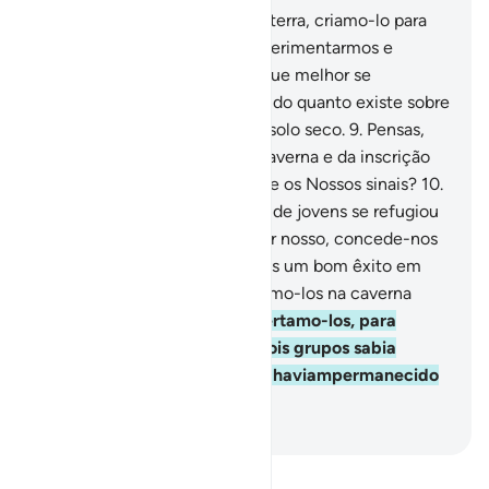
7
.
Tudo quanto existe sobre a terra, criamo-lo para
ornamentá-la, a fim de os experimentarmos e
vermos aqueles, dentreeles, que melhor se
comportam.
8
.
Em verdade, tudo quanto existe sobre
ela, reduzi-lo-emos a cinza e solo seco.
9
.
Pensas,
acaso, que os ocupantes da caverna e da inscrição
forma algo extraordinário entre os Nossos sinais?
10
.
Recorda de quando um grupo de jovens se refugiou
na caverna, dizendo: Ó Senhor nosso, concede-nos
Tua misericórdia, e reserva-nos um bom êxito em
nossa empresa!
11
.
Adormecemo-los na caverna
durante anos.
12
.
Então despertamo-los, para
assegurar-Nos de qual dos dois grupos sabia
calcular melhor o tempo que haviampermanecido
ali.
-
Portuguese Translation( Samir )