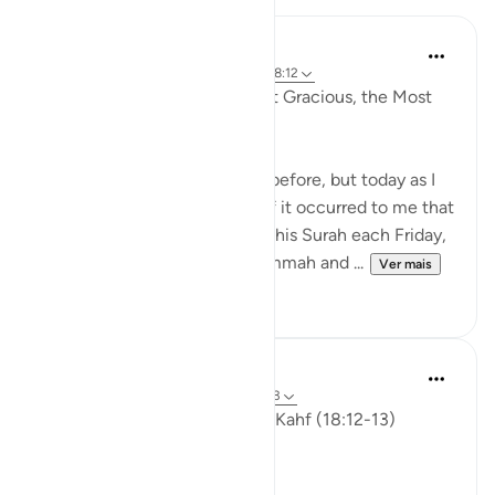
Razia Zahra
há 4 anos
·
Referência
ayah 18:2, 18:7, 18:12
In the Name of Allah the Most Gracious, the Most
Compassionate,
I have written slightly similar before, but today as I
was listening to Surah Al Kahf it occurred to me that
we are encouraged to recite this Surah each Friday,
men (and women) attend Jummah and ...
Ver mais
19
3
ekaterina myachina
há 3 semanas
·
Referência
ayah 18:12-13
Friday Reflection — Surah al-Kahf (18:12-13)
The Quieter Miracle