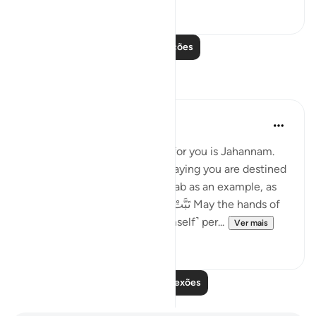
0
0
Leia mais lições
Reflexões
slave of Allah
há 2 anos
·
Referência
ayah 45:10
Imagine Allah saying waiting for you is Jahannam.
The Creator of the Universe saying you are destined
for hellfire. Let’s take Abu Lahab as an example, as
soon as the تَبَّتْ يَدَآ أَبِى لَهَبٍۢ وَتَبَّ May the hands of
Abu Lahab perish, and he ˹himself˺ per...
Ver mais
6
4
Leia mais reflexões