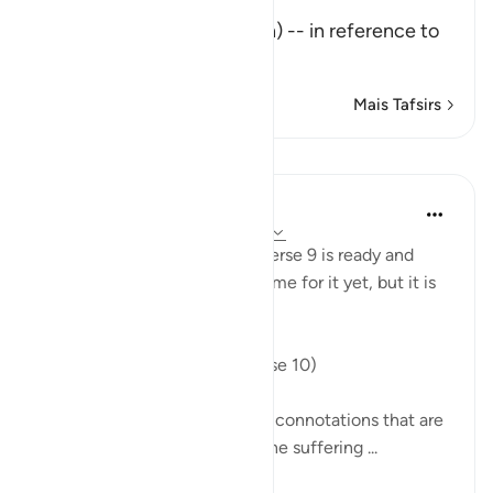
تِلْكَ آيَـتُ اللَّهِ
(These are the Ayat of Allah) -- in reference to
the Qu
…
Leia mais
Mais Tafsirs
Lições
In the Shade of the Quran
há 31 semanas
·
Referência
ayah 45:10
This suffering mentioned in verse 9 is ready and
close at hand. It may not be time for it yet, but it is
nevertheless present:
"Hell lurks behind them". (Verse 10)
The phrase, behind them, has connotations that are
specifically intended. Since the suffering ...
Ver mais