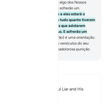
9
.
E quando chega a conhecer algo dos Nossos
versículos, escarnece-o. Estes sofrerão um
humilhante castigo.
10
.
Frente a eles estará o
inferno, e de nada lhes valerá tudo quanto tiverem
acumulado, nem tampouco os que adotarem
porprotetores, em vez de Deus. E sofrerão um
severo castigo.
11
.
Este (Alcorão) é uma orientação.
Quanto àqueles que negam os versículos do seu
Senhor, sofrerão a pena de umadolorosa punição.
-
Portuguese Translation( Samir )
Leia Tafsir
Ibn Kathir (Abridged)
The Description of the Sinful Liar and His
Requital
Allah the Exalted says,