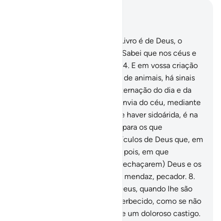
Leia no contexto
Capítulo 45, Página 499, Juz 25
1
.
Ha, Mim.
2
.
A revelação do Livro é de Deus, o
Poderoso, o Prudentíssimo.
3
.
Sabei que nos céus e
na terra há sinais para os fiéis.
4
.
E em vossa criação
e de tudo quanto disseminou, de animais, há sinais
para os persuadidos.
5
.
E na alternação do dia e da
noite, no sustento que Deus envia do céu, mediante
o que vivifica a terra depois de haver sidoárida, é na
variação dos ventos, há sinais para os que
raciocinam.
6
.
Tais são os versículos de Deus que, em
verdade, te revelamos. Assim, pois, em que
exposição crerão, depois de (rechaçarem) Deus e os
Seus versículos?
7
.
Ai de todo mendaz, pecador.
8
.
Que escuta os versículos de Deus, quando lhe são
recitados, e se obstina, ensoberbecido, como se não
os tivesse ouvido! Anuncia-lhe um doloroso castigo.