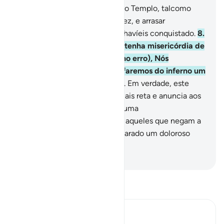
inimigos0 afligir-vos e invadir o Templo, talcomo
haviam invadido da primeira vez, e arrasar
totalmente com tudo quanto havíeis conquistado.
8
.
Pode ser que o vosso Senhor tenha misericórdia de
vós; porém, se reincidirdes (no erro), Nós
reincidiremos (no castigo) e faremos do inferno um
cárcere para os incrédulos.
9
.
Em verdade, este
Alcorão encaminha à senda mais reta e anuncia aos
fiéis benfeitores que obterão uma
granderecompensa.
10
.
E para aqueles que negam a
outra vida, porém, temos preparado um doloroso
castigo.
-
Portuguese Translation( Samir )
Leia Tafsir
Ibn Kathir (Abridged)