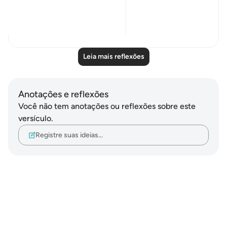
though not immediately.
It began with t...
Ver mais
14
0
Leia mais reflexões
Anotações e reflexões
Você não tem anotações ou reflexões sobre este
versículo.
Registre suas ideias…