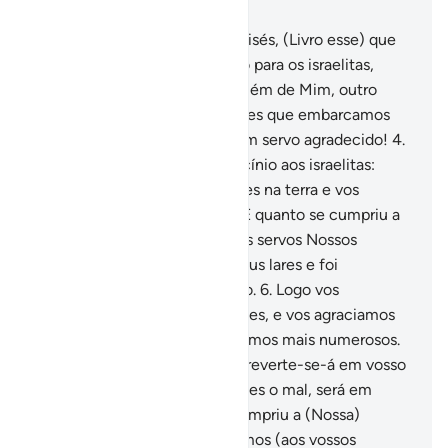
Capítulo 17, Página 283, Juz 15
2
.
E concedemos o Livro a Moisés, (Livro esse) que
transformamos em orientação para os israelitas,
(dizendo-lhes): Nãoadoteis, além de Mim, outro
guardião!
3
.
Ó geração daqueles que embarcamos
com Noé! Sabei que ele foi um servo agradecido!
4
.
E lançamos, no Livro, um vaticínio aos israelitas:
causareis corrupção duas vezes na terra e vos
tornareis muitoarrogantes.
5
.
E quanto se cumpriu a
primeira, enviamos contra eles servos Nossos
poderosos, que adentraram seus lares e foi
cumpridaa (Nossa) cominação.
6
.
Logo vos
concedemos a vitória sobre eles, e vos agraciamos
com bens e filhos, e vos tornamos mais numerosos.
7
.
Se praticardes o bem, este reverte-se-á em vosso
próprio benefício; se praticardes o mal, será em
prejuízo vosso. Equando se cumpriu a (Nossa)
Segunda cominação, permitimos (aos vossos