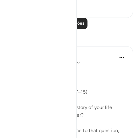
0
0
Leia mais lições
Reflexões
ekaterina myachina
há 2 semanas
·
Referência
ayah 17:7-15
From Recitation to Reflection
Read Your Record
Fajr Prayer · Surah Al-Isra (17:7–15)
If you were asked to read the story of your life
today, what would you discover?
This morning's recitation led me to that question,