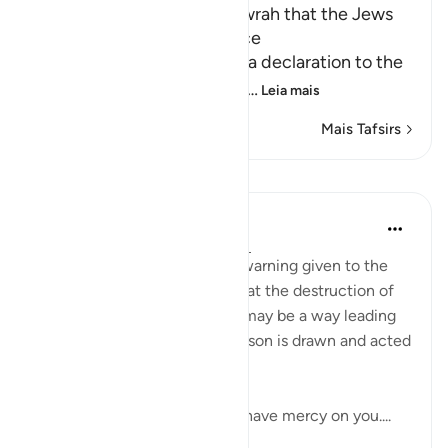
It was mentioned in the Tawrah that the Jews
would spread Mischief twice
Allah tells us that He made a declaration to the
Children of Israel in the Scr
…
Leia mais
Mais Tafsirs
Lições
In the Shade of the Quran
há 31 semanas
·
Referência
ayah 17:8
The surah comments on the warning given to the
Children of Israel by saying that the destruction of
their kingdom and sanctities may be a way leading
to God's mercy if the right lesson is drawn and acted
upon:
"It may be that your Lord will have mercy on you....
Ver mais