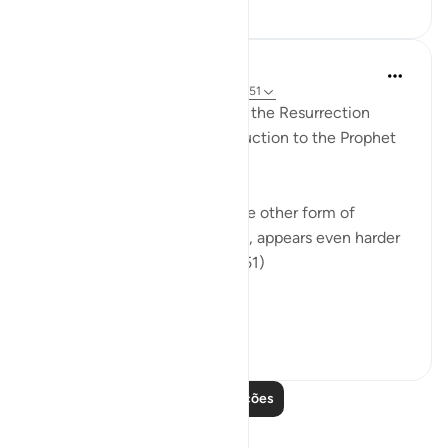
24
4
In the Shade of the Quran
há 31 semanas
·
Referência
ayah 17:50-51
The reply to those who doubt the Resurrection
comes in the form of an instruction to the Prophet
to say to them:
"Be you stones or iron, or some other form of
creation which, to your minds, appears even harder
[to bring to life]." (Verses 50-51)
The bones an...
Ver mais
0
0
Leia mais lições