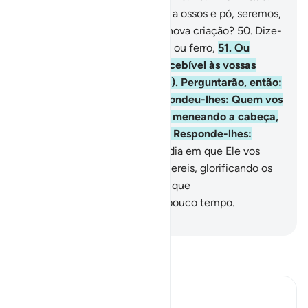
Quando estivermos reduzidos a ossos e pó, seremos,
acaso reencarnados em uma nova criação?
50
.
Dize-
lhes: Ainda que fôsseis pedras ou ferro,
51
.
Ou
qualquer outra criação inconcebível às vossas
mentes (seríeis ressuscitados). Perguntarão, então:
Quem nosressuscitará? Respondeu-lhes: Quem vos
criou da primeira vez! Então, meneando a cabeça,
dirão: Quando ocorrerá isso? Responde-lhes:
Talvez seja logo!
52
.
Será no dia em que Ele vos
chamar e em que vós O atendereis, glorificando os
Seus louvores; e vos parecerá que
nãopermanecestes ali senão pouco tempo.
-
Portuguese Translation( Samir )
Leia Tafsir
Ibn Kathir (Abridged)