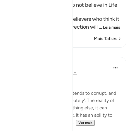
Refutation of Those Who do not believe in Life
after Death
Allah tells us about the disbelievers who think it
very unlikely that the Resurrection will
…
Leia mais
Mais Tafsirs
Lições
Hammad Fahim
há 2 anos
·
Referência
ayah 17:51, 6:165
Sincerity in leadership
Lord Acton once said: 'Power tends to corrupt, and
absolute power corrupts absolutely'. The reality of
power is such, that unlike anything else, it can
affect the person who holds it. It has an ability to
change people, their attitude...
Ver mais