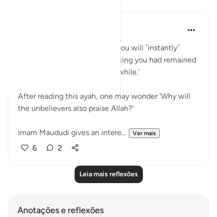
Reflexões
A Siddiqui
há 6 anos
·
Referência
ayah 17:49-52
'On the Day He will call you, you will ˹instantly˺
respond by praising Him, thinking you had remained
˹in the world˺ only for a little while.'
After reading this ayah, one may wonder 'Why will
the unbelievers also praise Allah?'
Imam Maududi gives an intere...
Ver mais
6
2
Leia mais reflexões
Anotações e reflexões