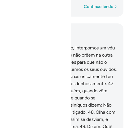
Palavra por palavra
Continue lendo
Leia no contexto
Capítulo 17, Página 287, Juz 15
45
.
E, quando recitas o Alcorão, interpomos um véu
invisível entre ti e aqueles que não crêem na outra
vida.
46
.
E sigilamos os corações para que não o
compreendessem, e ensurdecemos os seus ouvidos.
E, quando, no Alcorão, mencionas unicamente teu
Senhor, voltam-te as costas desdenhosamente.
47
.
Sabemos, melhor do que ninguém, quando vêm
escutar-te e porque o fazem; e quando se
encontram em confidência, osiníquos dizem: Não
seguis senão um homem enfeitiçado!
48
.
Olha com
o que te comparam! Porém, assim se desviam, e
nunca encontrarão senda alguma.
49
.
Dizem: Quê!