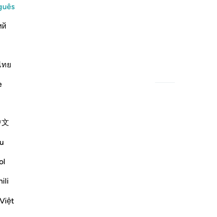
guês
ий
ไทย
Conteúdo relacionado
e
中文
u
ol
ili
Việt