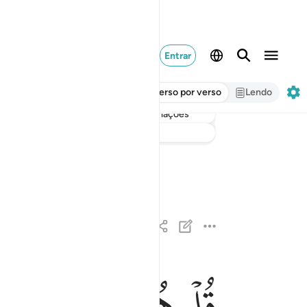
Entrar
Verso por verso
Lendo
informações
Ouvir
Tradução
: Samir El-Hayek
ﱁ
ﱂ
ﱃ
ﱄ
قل هو الله احد ١
قُلْ هُوَ ٱللَّهُ أَحَدٌ ١