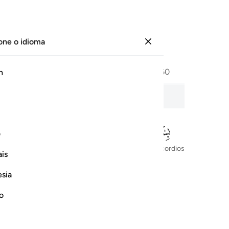
one o idioma
Entrar
Página
604
Juz
30
/
Hizb
60
h
الإخل
ف
Em nome de Alá, o Clemente, o Misericordioso
is
esia
no
ﱅ