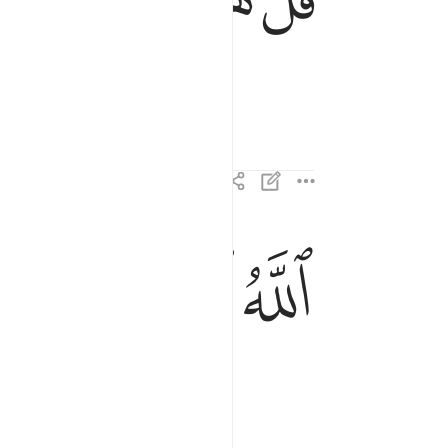
ﱆ
ﱇ
ﱈ
الله الصمد ٢
ٱللَّهُ ٱلصَّمَدُ ٢