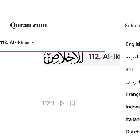
Seleci
112. Al-Ikhlas
Englis
112
112
.
Al-Ikhlas
اص
العربية
বাংলা
ارسی
França
112:1
Indon
Italia
Dutch