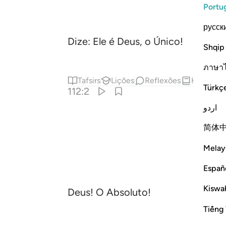
Portu
русск
Dize: Ele é Deus, o Único!
Shqip
ภาษา
Tafsirs
Lições
Reflexões
Hadith
Türkç
112:2
اردو
简体
Melay
Españ
Kiswah
Deus! O Absoluto!
Tiếng 