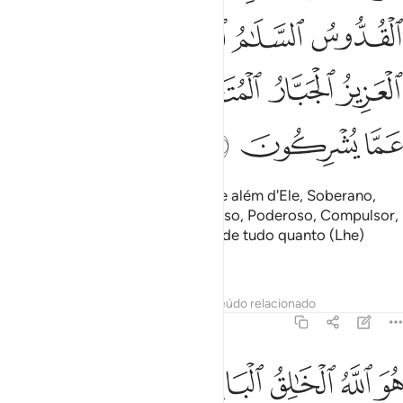
ﲥ
ﲦ
ﲧ
ﲨ
ﲩ
ﲪ
ﲫﲬ
ﲭ
ﲮ
ﲯ
ﲰ
ﲱ
Ele é Deus; não há mais divindade além d'Ele, Soberano,
Augusto, Pacífico, Salvador, Zeloso, Poderoso, Compulsor,
Supremo! Glorificado seja Deus, de tudo quanto (Lhe)
associam!
Tafsirs
Lições
Reflexões
Conteúdo relacionado
59:24
ﲲ
ﲳ
ﲴ
ﲵ
ﲶﲷ
ﲸ
و الله الخالق الباري المصور له الاسماء الحسنى يسبح له ما في السماو
ُوَ ٱللَّهُ ٱلْخَـٰلِقُ ٱلْبَارِئُ ٱلْمُصَوِّرُ ۖ لَهُ ٱلْأَسْمَآءُ ٱلْحُسْنَىٰ ۚ يُسَب