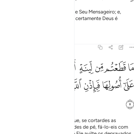
Isso, por terem contrariado Deus e Seu Mensageiro; e,
quem contraria Deus (saiba que), certamente Deus é
severíssimono castigo.
Tafsirs
Lições
Reflexões
59:5
ﱏ
ﱐ
ﱑ
ﱒ
ﱓ
ﱔ
ﱕ
ا قطعتم من لينة او تركتموها قايمة على اصولها فباذن الله وليخزي الف
َا قَطَعْتُم مِّن لِّينَةٍ أَوْ تَرَكْتُمُوهَا قَآئِمَةً عَلَىٰٓ أُصُولِهَا فَبِإِذْن
ﱖ
ﱗ
ﱘ
ﱙ
ﱚ
ﱛ
ﱜ
(Ó muçulmanos), ficai sabendo que, se cortardes as
tamareiras tenras ou se as deixardes de pé, fá-lo-eis com
obeneplácito de Deus, e para que Ele avilte os depravados.