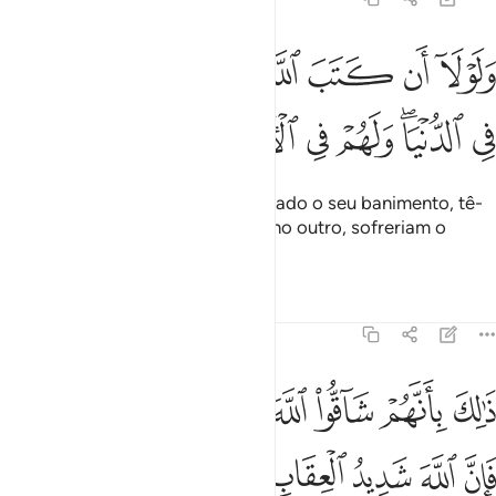
ﲴ
ﲵ
ﲶ
ﲷ
ﲸ
ﲹ
ﲺ
لولا ان كتب الله عليهم الجلاء لعذبهم في الدنيا ولهم في الاخرة عذاب الن
َلَوْلَآ أَن كَتَبَ ٱللَّهُ عَلَيْهِمُ ٱلْجَلَآءَ لَعَذَّبَهُمْ فِى ٱلدُّنْيَا ۖ وَل
ﲻ
ﲼﲽ
ﲾ
ﲿ
ﳀ
ﳁ
ﳂ
ﳃ
E se Deus não lhes tivesse decretado o seu banimento, tê-
los-ia castigado nesse mundo, e no outro, sofreriam o
tormentoinfernal.
Tafsirs
Lições
Reflexões
59:4
ﱁ
ﱂ
ﱃ
ﱄ
ﱅﱆ
ﱇ
ﱈ
الك بانهم شاقوا الله ورسوله ومن يشاق الله فان الله شديد العقاب ٤
ﱉ
َٰلِكَ بِأَنَّهُمْ شَآقُّوا۟ ٱللَّهَ وَرَسُولَهُۥ ۖ وَمَن يُشَآقِّ ٱللَّهَ فَإِنَّ ٱللَّه
ﱊ
ﱋ
ﱌ
ﱍ
ﱎ