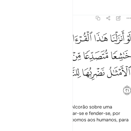
Tafsirs
Lições
Reflexões
59:21
ﱹ
ﱺ
ﱻ
ﱼ
ﱽ
ﱾ
ﱿ
و انزلنا هاذا القران على جبل لرايته خاشعا متصدعا من خشية الله وتلك 
َوْ أَنزَلْنَا هَـٰذَا ٱلْقُرْءَانَ عَلَىٰ جَبَلٍۢ لَّرَأَيْتَهُۥ خَـٰشِعًۭا مُّتَصَدِّعًۭا مِّنْ خَشْيَةِ ٱللَّهِ ۚ و
ﲀ
ﲁ
ﲂ
ﲃ
ﲄﲅ
ﲆ
ﲇ
ﲈ
ﲉ
ﲊ
ﲋ
ﲌ
Se tivéssemos feito descer este Alcorão sobre uma
montanha, tê-las-ias visto humilhar-se e fender-se, por
temor a Deus, Tais exemplos propomos aos humanos, para
que raciocinem.