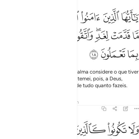
ﱍ
ﱎ
ﱏ
ﱐ
ﱑ
ﱒ
ﱓ
ا ايها الذين امنوا اتقوا الله ولتنظر نفس ما قدمت لغد واتقوا الله ان الله 
َـٰٓأَيُّهَا ٱلَّذِينَ ءَامَنُوا۟ ٱتَّقُوا۟ ٱللَّهَ وَلْتَنظُرْ نَفْسٌۭ مَّا قَدَّمَتْ لِغَدٍۢ ۖ وَٱ
ﱔ
ﱕ
ﱖﱗ
ﱘ
ﱙﱚ
ﱛ
ﱜ
ﱝ
ﱞ
ﱟ
ﱠ
Ó fiéis, temei a Deus! E que cada alma considere o que tiver
oferecido, para o dia de amanhã; temei, pois, a Deus,
porque Deus está bem inteirado de tudo quanto fazeis.
Tafsirs
Lições
Reflexões
Hadith
59:19
ﱡ
ﱢ
ﱣ
ﱤ
ﱥ
ﱦ
لا تكونوا كالذين نسوا الله فانساهم انفسهم اولايك هم الفاسقون ١٩
َلَا تَكُونُوا۟ كَٱلَّذِينَ نَسُوا۟ ٱللَّهَ فَأَنسَىٰهُمْ أَنفُسَهُمْ ۚ أُو۟لَـٰٓ