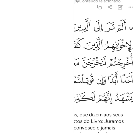
Tafsirs
Lições
Reflexões
Qiraat
Conteúdo relacionado
59:11
ﱙ ﱚ
ﱛ
ﱜ
ﱝ
ﱞ
ﱟ
لم تر الى الذين نافقوا يقولون لاخوانهم الذين كفروا من اهل الكتاب لي
َلَمْ تَرَ إِلَى ٱلَّذِينَ نَافَقُوا۟ يَقُولُونَ لِإِخْوَٰنِهِمُ ٱلَّذِينَ كَفَرُوا۟ مِنْ أَهْلِ ٱلْكِتَـٰبِ
ﱠ
ﱡ
ﱢ
ﱣ
ﱤ
ﱥ
ﱦ
ﱧ
ﱨ
ﱩ
ﱪ
ﱫ
ﱬ
ﱭ
ﱮ
ﱯ
ﱰ
ﱱ
ﱲ
ﱳ
ﱴ
ﱵ
ﱶ
Não reparas, acaso, nos hipócritas, que dizem aos seus
irmãos incrédulos, dentre os adeptos do Livro: Juramos
que sefordes expulsos, sairemos convosco e jamais