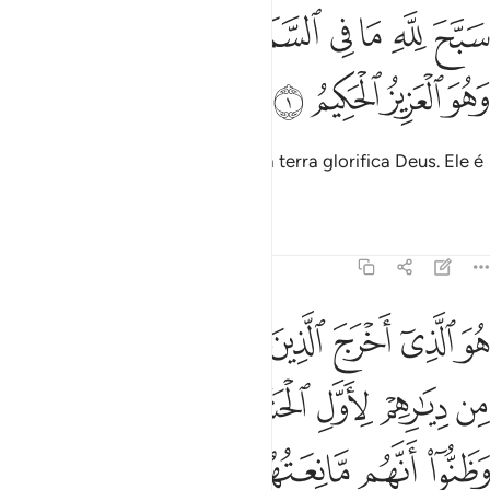
ﱺ
ﱻ
ﱼ
ﱽ
ﱾ
ﱿ
ﲀ
بح لله ما في السماوات وما في الارض وهو العزيز الحكيم ١
ﲁﲂ
َبَّحَ لِلَّهِ مَا فِى ٱلسَّمَـٰوَٰتِ وَمَا فِى ٱلْأَرْضِ ۖ وَهُوَ ٱلْعَزِيزُ ٱلْحَكِيم
ﲃ
ﲄ
ﲅ
ﲆ
Tudo quando existe nos céus e na terra glorifica Deus. Ele é
o Poderoso, o Prudentíssimo.
Tafsirs
Lições
Reflexões
59:2
ﲇ
ﲈ
ﲉ
ﲊ
ﲋ
ﲌ
ﲍ
ﲎ
و الذي اخرج الذين كفروا من اهل الكتاب من ديارهم لاول الحشر ما ظنن
ُوَ ٱلَّذِىٓ أَخْرَجَ ٱلَّذِينَ كَفَرُوا۟ مِنْ أَهْلِ ٱلْكِتَـٰبِ مِن دِيَـٰرِهِمْ 
ﲏ
ﲐ
ﲑ
ﲒﲓ
ﲔ
ﲕ
ﲖ
ﲗﲘ
ﲙ
ﲚ
ﲛ
ﲜ
ﲝ
ﲞ