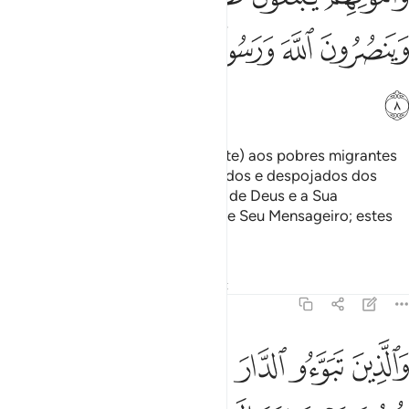
ﲭ
ﲮ
ﲯﲰ
ﲱ
ﲲ
ﲳ
ﲴ
(E também corresponde uma parte) aos pobres migrantes
(maquenses), que foram expatriados e despojados dos
seus bens, que procuram a graça de Deus e a Sua
complacência, e secundam Deus e Seu Mensageiro; estes
são os verazes.
Tafsirs
Lições
Reflexões
Qiraat
59:9
ﲵ
ﲶ
ﲷ
ﲸ
ﲹ
ﲺ
الذين تبوءوا الدار والايمان من قبلهم يحبون من هاجر اليهم ولا يج
َٱلَّذِينَ تَبَوَّءُو ٱلدَّارَ وَٱلْإِيمَـٰنَ مِن قَبْلِهِمْ يُحِبُّونَ مَنْ هَاجَر