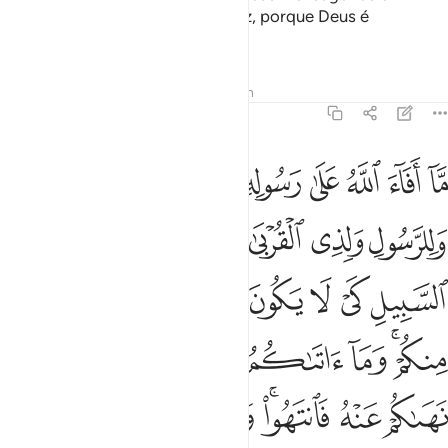
predomínio sobrequem Lhe apraz, porque Deus é
Onipotente.
Tafsirs
Lições
Reflexões
Hadith
59:7
ﱸ
ﱹ
ﱺ
ﱻ
ﱼ
ﱽ
ﱾ
ﱿ
ﲀ
ا افاء الله على رسوله من اهل القرى فلله وللرسول ولذي القربى واليتام
َّآ أَفَآءَ ٱللَّهُ عَلَىٰ رَسُولِهِۦ مِنْ أَهْلِ ٱلْقُرَىٰ فَلِلَّهِ وَلِلرَّسُولِ 
ﲁ
ﲂ
ﲃ
ﲄ
ﲅ
ﲆ
ﲇ
ﲈ
ﲉ
ﲊ
ﲋ
ﲌ
ﲍ
ﲎﲏ
ﲐ
ﲑ
ﲒ
ﲓ
ﲔ
ﲕ
ﲖ
ﲗﲘ
ﲙ
ﲚﲛ
ﲜ
ﲝ