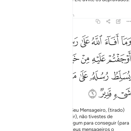
Tafsirs
Lições
Reflexões
Hadith
59:6
ﱝ
ﱞ
ﱟ
ﱠ
ﱡ
ﱢ
ﱣ
ما افاء الله على رسوله منهم فما اوجفتم عليه من خيل ولا ركاب ولا
َمَآ أَفَآءَ ٱللَّهُ عَلَىٰ رَسُولِهِۦ مِنْهُمْ فَمَآ أَوْجَفْتُمْ عَلَيْهِ مِنْ خَيْلٍۢ وَلَا ر
ﱤ
ﱥ
ﱦ
ﱧ
ﱨ
ﱩ
ﱪ
ﱫ
ﱬ
ﱭ
ﱮ
ﱯ
ﱰﱱ
ﱲ
ﱳ
ﱴ
ﱵ
ﱶ
ﱷ
Tudo quanto Deus concedeu ao Seu Mensageiro, (tirado)
dos bens deles (dos Bani Annadhir), não tivestes de
fazergalopar cavalo ou camelo algum para conseguir (para
transportar). Deus concede aos Seus mensageiros o