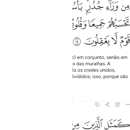
ﲞ
ﲟ
ﲠﲡ
ﲢ
ﲣ
ﲤﲥ
ﲦ
ﲧ
ﲨ
ﲩﲪ
ﲫ
ﲬ
ﲭ
ﲮ
ﲯ
ﲰ
Eles não vos combaterão (mesmo) em conjunto, senão em
cidades fortificadas, ou por detrás das muralhas. A
hostilidadeentre eles é intensa. Vós os credes unidos,
quando os seus corações estão divididos; isso, porque são
uns insensatos.
Tafsirs
Lições
Reflexões
Qiraat
59:15
ﲱ
ﲲ
ﲳ
ﲴ
ﲵﲶ
مثل الذين من قبلهم قريبا ذاقوا وبال امرهم ولهم عذاب اليم ١٥
ﲷ
َمَثَلِ ٱلَّذِينَ مِن قَبْلِهِمْ قَرِيبًۭا ۖ ذَاقُوا۟ وَبَالَ أَمْرِهِمْ وَلَهُمْ عَذَابٌ أَلِيم