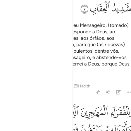
ﲞ
ﲟ
ﲠ
Tudo quanto Deus concedeu ao Seu Mensageiro, (tomado)
dos moradores das cidades, corresponde a Deus, ao
SeuMensageiro e aos seus parentes, aos órfãos, aos
necessitados e aos viajantes; isso, para que (as riquezas)
não sejammonopolizadas pelos opulentos, dentre vós.
Aceitai, pois, o que vos der o Mensageiro, e abstende-vos
de tudo quanto elevos proíba. E temei a Deus, porque Deus
é Severíssimo no castigo.
Tafsirs
Lições
Reflexões
Qiraat
Hadith
59:8
ﲡ
ﲢ
ﲣ
ﲤ
ﲥ
ﲦ
لفقراء المهاجرين الذين اخرجوا من ديارهم واموالهم يبتغون فضلا من ا
ِلْفُقَرَآءِ ٱلْمُهَـٰجِرِينَ ٱلَّذِينَ أُخْرِجُوا۟ مِن دِيَـٰرِهِمْ وَأَمْوَٰلِه
ﲧ
ﲨ
ﲩ
ﲪ
ﲫ
ﲬ