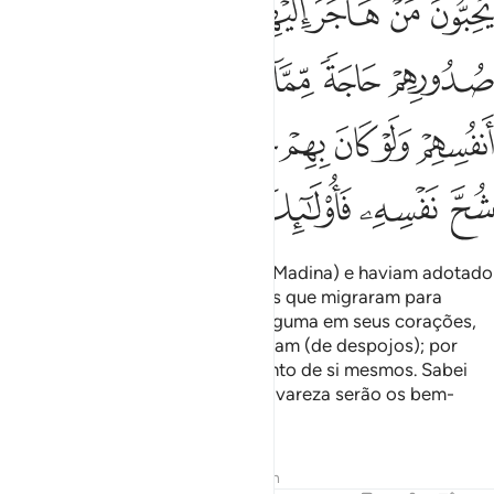
ﲻ
ﲼ
ﲽ
ﲾ
ﲿ
ﳀ
ﳁ
ﳂ
ﳃ
ﳄ
ﳅ
ﳆ
ﳇ
ﳈ
ﳉ
ﳊ
ﳋ
ﳌﳍ
ﳎ
ﳏ
ﳐ
ﳑ
ﳒ
ﳓ
ﳔ
ﳕ
Os que antes deles residiam (em Madina) e haviam adotado
a fé, mostram afeição por aqueles que migraram para
juntodeles e não nutrem inveja alguma em seus corações,
pelo que (tais migrantes) receberam (de despojos); por
outra, preferem-nos, em detrimento de si mesmos. Sabei
que eles que se preservarem da avareza serão os bem-
aventurados.
Tafsirs
Lições
Reflexões
Hadith