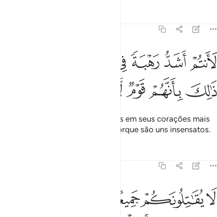
Tafsirs
Lições
Reflexões
59:13
ﲈ
ﲉ
ﲊ
ﲋ
ﲌ
ﲍ
انتم اشد رهبة في صدورهم من الله ذالك بانهم قوم لا يفقهون ١٣
ﲎﲏ
َأَنتُمْ أَشَدُّ رَهْبَةًۭ فِى صُدُورِهِم مِّنَ ٱللَّهِ ۚ ذَٰلِكَ بِأَنَّهُمْ قَوْمٌۭ لَّا يَفْقَهُونَ ١٣
ﲐ
ﲑ
ﲒ
ﲓ
ﲔ
ﲕ
Seguramente, vós, ó fiéis, infundis em seus corações mais
terror ainda do que Deus; isso, porque são uns insensatos.
Tafsirs
Lições
Reflexões
59:14
ﲖ
ﲗ
ﲘ
ﲙ
ﲚ
ﲛ
ﲜ
ﲝ
ا يقاتلونكم جميعا الا في قرى محصنة او من وراء جدر باسهم بينهم شديد
َا يُقَـٰتِلُونَكُمْ جَمِيعًا إِلَّا فِى قُرًۭى مُّحَصَّنَةٍ أَوْ مِن وَرَآءِ جُدُرٍۭ ۚ بَأْسُهُم بَ