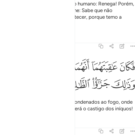
São como Satanás, quando diz ao humano: Renega! Porém,
quando este renega a Deus, diz-lhe: Sabe que não
souresponsável pelo que te acontecer, porque temo a
Deus, Senhor do Universo!
Tafsirs
Lições
Reflexões
59:17
ﱁ
ﱂ
ﱃ
ﱄ
ﱅ
ﱆ
كان عاقبتهما انهما في النار خالدين فيها وذالك جزاء الظالمين ١٧
ﱇﱈ
َكَانَ عَـٰقِبَتَهُمَآ أَنَّهُمَا فِى ٱلنَّارِ خَـٰلِدَيْنِ فِيهَا ۚ وَذَٰلِكَ جَزَٰٓ
ﱉ
ﱊ
ﱋ
ﱌ
Porém, o destino deles é serem condenados ao fogo, onde
permanecerão eternamente. Tal será o castigo dos iníquos!
Tafsirs
Lições
Reflexões
59:18