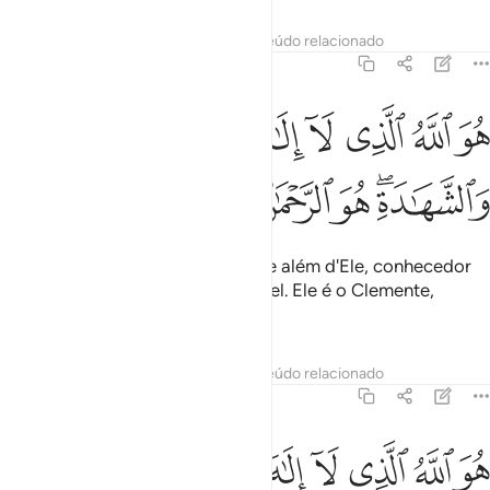
Tafsirs
Lições
Reflexões
Conteúdo relacionado
59:22
ﲍ
ﲎ
ﲏ
ﲐ
ﲑ
ﲒ
ﲓﲔ
ﲕ
و الله الذي لا الاه الا هو عالم الغيب والشهادة هو الرحمان الرحيم ٢٢
ﲖ
ُوَ ٱللَّهُ ٱلَّذِى لَآ إِلَـٰهَ إِلَّا هُوَ ۖ عَـٰلِمُ ٱلْغَيْبِ وَٱلشَّهَـٰدَةِ ۖ هُوَ
ﲗﲘ
ﲙ
ﲚ
ﲛ
ﲜ
Ele é Deus; não há mais divindade além d'Ele, conhecedor
do cognoscível e do incognoscível. Ele é o Clemente,
oMisericordiosíssimo.
Tafsirs
Lições
Reflexões
Conteúdo relacionado
59:23
ﲝ
ﲞ
ﲟ
ﲠ
ﲡ
ﲢ
ﲣ
ﲤ
و الله الذي لا الاه الا هو الملك القدوس السلام المومن المهيمن العزيز 
ُوَ ٱللَّهُ ٱلَّذِى لَآ إِلَـٰهَ إِلَّا هُوَ ٱلْمَلِكُ ٱلْقُدُّوسُ ٱلسَّلَـٰمُ ٱلْمُؤْمِنُ ٱلْمُهَيْمِنُ ٱل