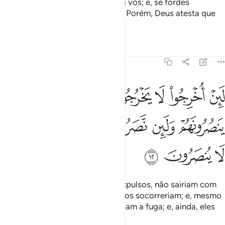
obedeceremos a ninguém, contra vós; e, se fordes
combatidos, socorrer-vos-emos. Porém, Deus atesta que
são uns mentirosos.
Tafsirs
Lições
Reflexões
59:12
ﱷ
ﱸ
ﱹ
ﱺ
ﱻ
ﱼ
ﱽ
ﱾ
ين اخرجوا لا يخرجون معهم ولين قوتلوا لا ينصرونهم ولين نصروهم ليولن ا
َئِنْ أُخْرِجُوا۟ لَا يَخْرُجُونَ مَعَهُمْ وَلَئِن قُوتِلُوا۟ لَا يَنصُرُونَهُمْ وَلَئِن نَّصَرُوهُمْ لَيُو
ﱿ
ﲀ
ﲁ
ﲂ
ﲃ
ﲄ
ﲅ
ﲆ
ﲇ
Porque, na verdade, se fossem expulsos, não sairiam com
eles, se fossem combatidos, não os socorreriam; e, mesmo
queos socorressem, empreenderiam a fuga; e, ainda, eles
mesmos não seriam socorridos.