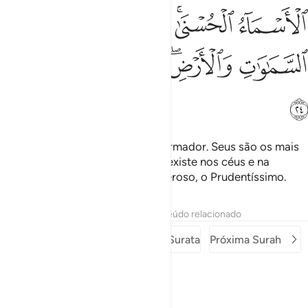
ﲹ
ﲺﲻ
ﲼ
ﲽ
ﲾ
ﲿ
ﳀ
ﳁﳂ
ﳃ
ﳄ
ﳅ
ﳆ
Ele é Deus, Criador, Onifeitor, Formador. Seus são os mais
sublimes atributos. Tudo quanto existe nos céus e na
terraglorifica-O, porque é o Poderoso, o Prudentíssimo.
Tafsirs
Lições
Reflexões
Conteúdo relacionado
Surah anterior
Começo da Surata
Próxima Surah