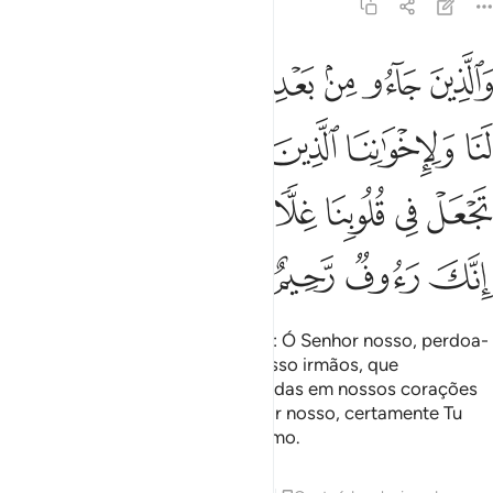
59:10
ﱁ
ﱂ
ﱃ
ﱄ
ﱅ
ﱆ
ﱇ
الذين جاءوا من بعدهم يقولون ربنا اغفر لنا ولاخواننا الذين سبقونا بالايم
َٱلَّذِينَ جَآءُو مِنۢ بَعْدِهِمْ يَقُولُونَ رَبَّنَا ٱغْفِرْ لَنَا وَلِإِخْوَٰنِنَا ٱلَّذِينَ سَبَقُونَا ب
ﱈ
ﱉ
ﱊ
ﱋ
ﱌ
ﱍ
ﱎ
ﱏ
ﱐ
ﱑ
ﱒ
ﱓ
ﱔ
ﱕ
ﱖ
ﱗ
ﱘ
E aqueles que os seguiram dizem: Ó Senhor nosso, perdoa-
nos, assim como também aos nosso irmãos, que
nosprecederam na fé, e não infundas em nossos corações
rancor algum pelos fiéis. Ó Senhor nosso, certamente Tu
ésCompassivo, Misericordiosíssimo.