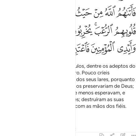
ﲟ
ﲠ
ﲡ
ﲢ
ﲣ
ﲤﲥ
ﲦ
ﲧ
ﲨ
ﲩﲪ
ﲫ
ﲬ
ﲭ
ﲮ
ﲯ
ﲰ
ﲱ
ﲲ
ﲳ
Foi ele Quem expatriou os incrédulos, dentre os adeptos do
Livro, quando do primeiro desterro. Pouco críeis
(ómuçulmanos) que eles saíssem dos seus lares, porquanto
supunham que as suas fortalezas os preservariam de Deus;
porém, Deus os açoitou, por onde menos esperavam, e
infundiu o terror em seus corações; destruíram as suas
casas com suaspróprias mãos, e com as mãos dos fiéis.
Aprendei a lição, ó sensatos!
Tafsirs
Lições
Reflexões
Qiraat
59:3