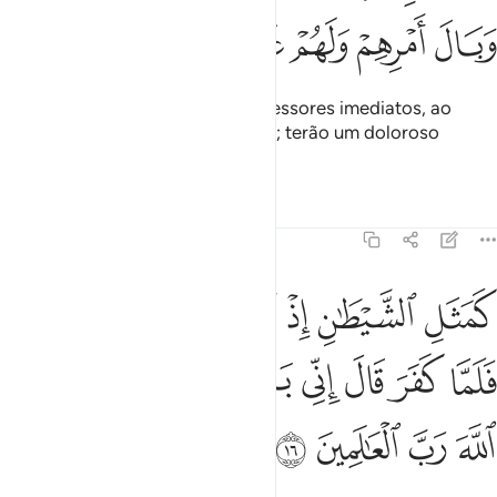
ﲸ
ﲹ
ﲺ
ﲻ
ﲼ
ﲽ
Parecem-se com os seus predecessores imediatos, ao
auferirem e revés da sua conduta; terão um doloroso
castigo.
Tafsirs
Lições
Reflexões
59:16
ﲾ
ﲿ
ﳀ
ﳁ
ﳂ
ﳃ
مثل الشيطان اذ قال للانسان اكفر فلما كفر قال اني بريء منك اني اخاف
َمَثَلِ ٱلشَّيْطَـٰنِ إِذْ قَالَ لِلْإِنسَـٰنِ ٱكْفُرْ فَلَمَّا كَفَرَ قَالَ إِنِّى بَر
ﳄ
ﳅ
ﳆ
ﳇ
ﳈ
ﳉ
ﳊ
ﳋ
ﳌ
ﳍ
ﳎ
ﳏ