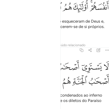
ﱧﱨ
ﱩ
ﱪ
ﱫ
ﱬ
E não sejais como aqueles que se esqueceram de Deus e,
por isso mesmo, Ele os fez esquecerem-se de si próprios.
Estessão os depravados!
Tafsirs
Lições
Reflexões
Conteúdo relacionado
59:20
ﱭ
ﱮ
ﱯ
ﱰ
ﱱ
ا يستوي اصحاب النار واصحاب الجنة اصحاب الجنة هم الفايزون ٢٠
ﱲﱳ
َا يَسْتَوِىٓ أَصْحَـٰبُ ٱلنَّارِ وَأَصْحَـٰبُ ٱلْجَنَّةِ ۚ أَصْحَـٰبُ ٱلْجَنَّةِ هُمُ ٱل
ﱴ
ﱵ
ﱶ
ﱷ
ﱸ
Jamais poderão equiparar-se os condenados ao inferno
com os diletos do Paraíso, porque os diletos do Paraíso
serão osganhadores.