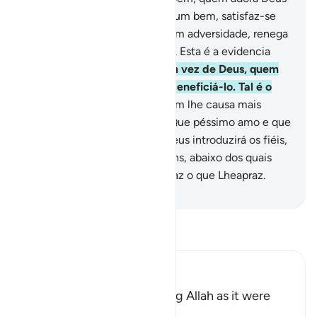
com restrições: se lhe ocorre um bem, satisfaz-se
com isso; porém, se oaçoita um adversidade, renega
e perde este mundo e o outro. Esta é a evidencia
desventura.
12
.
Ele invoca, em vez de Deus, quem
não pode prejudicá-lo nem beneficiá-lo. Tal é o
profundo erro.
13
.
Invoca quem lhe causa mais
prejuízos do que benefícios. Que péssimo amo e que
diabólico companheiro!
14
.
Deus introduzirá os fiéis,
que praticam o bem, em jardins, abaixo dos quais
correm os rios, porque Deus faz o que Lheapraz.
-
Portuguese Translation( Samir )
Leia Tafsir
Ibn Kathir (Abridged)
The meaning of worshipping Allah as it were
upon the edge