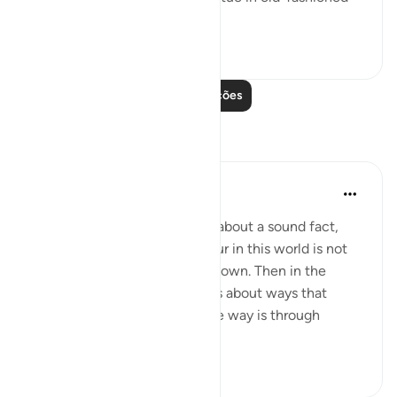
ignorance, ...
Ver mais
0
0
Leia mais lições
Reflexões
Hana Alasry
há 7 anos
·
Referência
ayah 22:9-13
In these verses, Allah tells us about a sound fact,
that any disgrace that we incur in this world is not
by anyone's doing except our own. Then in the
following verses, Allah tells us about ways that
disgrace can be incurned. One way is through
misrepresenting...
Ver mais
2
1