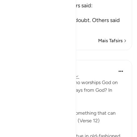
Mujahid, Qatadah and others said:
عَلَى حَرْفٍ
(upon the edge) means, in doubt. Others said
tha
…
Leia mais
Mais Tafsirs
Lições
In the Shade of the Quran
há 31 semanas
·
Referência
ayah 22:12
So, where does the person who worships God on
the borderline go when he strays from God? In
simple terms:
"he invokes, instead of God, something that can
neither harm nor benefit him." (Verse 12)
He may invoke an idol or a statue in old-fashioned