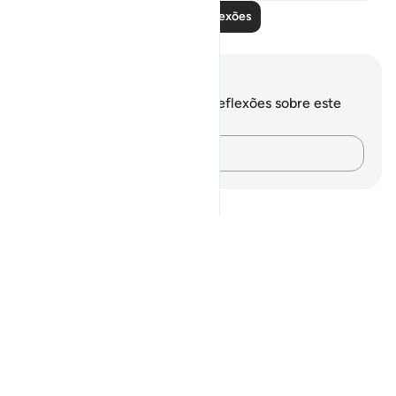
Leia mais reflexões
Anotações e reflexões
Você não tem anotações ou reflexões sobre este
versículo.
Registre suas ideias…
Notes
placeholders
close