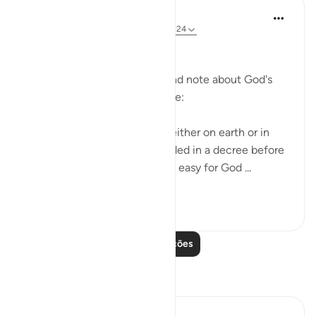
In the Shade of the Quran
há 31 semanas
·
Referência
ayah 57:22-24
The Will That Will Be Done
The surah here adds a profound note about God's
will, which will always be done:
"No incident can take place, either on earth or in
yourselves, unless it be recorded in a decree before
We bring it into being - that is easy for God ...
Ver mais
0
0
Leia mais lições
Reflexões