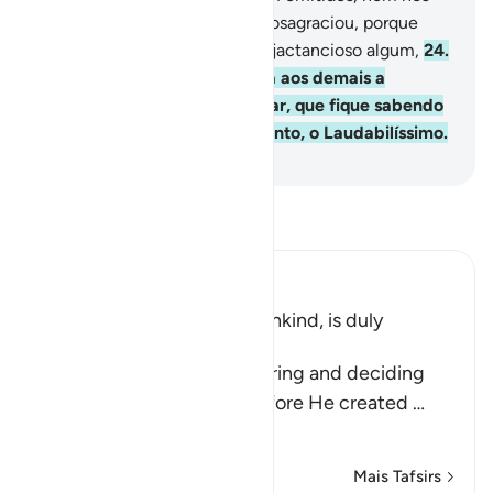
exulteis por aquilo com que vosagraciou, porque
Deus não aprecia arrogante e jactancioso algum,
24
.
Que mesquinha e recomenda aos demais a
avareza. Mas quem desdenhar, que fique sabendo
que Deus é, por Si só, oOpulento, o Laudabilíssimo.
-
Portuguese Translation( Samir )
Leia Tafsir
Ibn Kathir (Abridged)
Everything that affects Mankind, is duly
measured and destined
Allah reminds of His measuring and deciding
the destiny of all things before He created
…
Leia mais
Mais Tafsirs