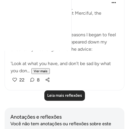
Razia Zahra
há 3 anos
·
Referência
ayah 57:22-24
In the Name of Allah, the Most Merciful, the
Especially Merciful,
Last night for some personal reasons I began to feel
anxious and therefore tears appeared down my
cheeks. My mother gave me the advice:
'Look at what you have, and don’t be sad by what
you don...
Ver mais
22
8
Leia mais reflexões
Anotações e reflexões
Você não tem anotações ou reflexões sobre este