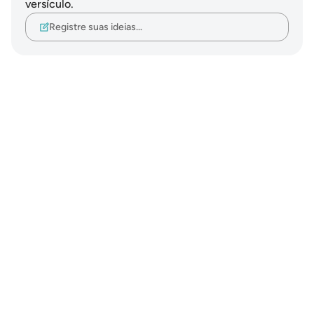
versículo.
Registre suas ideias…
Notes
placeholders
close