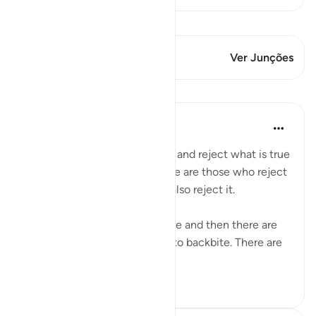
Ver Qiraat
Este versículo tem 2 Junções
Ver Junções
Lições
Suleiman Hani
há 3 anos
·
Referência
ayah 57:24
There are people who are evil and reject what is true
from their Lord, and then there are those who reject
the truth and want others to also reject it.
There are people who backbite and then there are
those who encourage others to backbite. There are
stingy p...
Ver mais
9
2