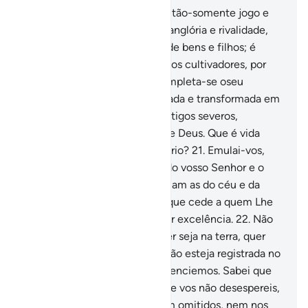
20
.
Sabei que a vida terrena é tão-somente jogo e
diversão, veleidades, mútua vanglória e rivalidade,
com respeito àmultiplicação de bens e filhos; é
como a chuva, que compraz aos cultivadores, por
vivificar a plantação; logo, completa-se oseu
crescimento e a verás amarelada e transformada em
feno. Na outra vida haverá castigos severos,
indulgência ecomplacência de Deus. Que é vida
terrena, senão um prazer ilusório?
21
.
Emulai-vos,
pois, em obter a indulgência do vosso Senhor e o
Paraíso, cujas dimensões igualam as do céu e da
terra, reservado para aqueles que cede a quem Lhe
apraz, porque é Agraciante por excelência.
22
.
Não
assolará desgraça alguma, quer seja na terra, quer
sejam a vossas pessoas, que não esteja registrada no
Livro, antesmesmo que a evidenciemos. Sabei que
isso é fácil a Deus,
23
.
Para que vos não desespereis,
pelos (prazeres) que vos foram omitidos, nem nos