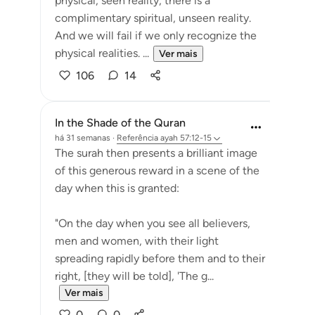
physical, seen reality, there is a
complimentary spiritual, unseen reality.
And we will fail if we only recognize the
physical realities. ...
Ver mais
106
14
In the Shade of the Quran
há 31 semanas
·
Referência
ayah 57:12-15
The surah then presents a brilliant image
of this generous reward in a scene of the
day when this is granted:
"On the day when you see all believers,
men and women, with their light
spreading rapidly before them and to their
right, [they will be told], 'The g...
Ver mais
0
0