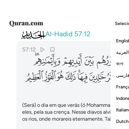
Seleci
057
يوم ترى المومنين والمومنات يسعى نوره
Al-Hadid
57:12
Englis
57:12
العربية
ﱆ
ﱇ
ﱈ
ﱉﱊ
বাংলা
ﱑ
ﱒ
ﱓﱔ
ﱕ
ﱖ
ﱗ
ﱘ
ارسی
França
Indon
(Será) o dia em que verás (ó Mohammad) os fiéis 
Italia
eles, pela sua crença. Nesse diavos alvissarem
os rios, onde morareis eternamente. Tal será 
Dutch