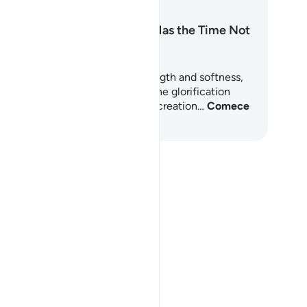
Surah Al-Hadid: Has the Time Not
Come?
rah Al-Hadid is a chapter of strength and softness,
esty and mercy. It begins with the glorification
(Tasbīḥ, تسبيح) of Allah throughout creation…
Comece
aprender