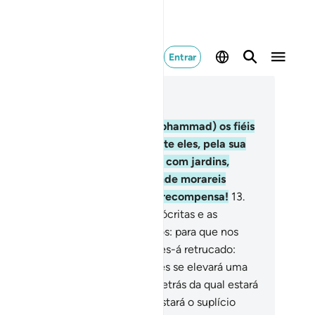
Entrar
ia no contexto
ítulo 57, Página 539, Juz 27
.
(Será) o dia em que verás (ó Mohammad) os fiéis
s fiéis com a luz a se irradiar, ante eles, pela sua
ença. Nesse diavos alvissaremos com jardins,
aixo dos quais correm os rios, onde morareis
ernamente. Tal será a magníficarecompensa!
13
.
erá também) o dia em que os hipócritas e as
ócritas dirão aos fiéis: Esperai-nos: para que nos
uminemos com avossa luz! Ser-lhes-á retrucado:
tai atrás, e buscai a luz! Entre eles se elevará uma
ralha provida de uma porta, pordetrás da qual estará
isericórdia, e em frente à qual estará o suplício