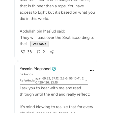
that is thinner than a rope. You have
access to Light but it's based on what you
did in this world.
Abdullah bin Mas`ud said:
'They will pass over the Sirat according to
thei...
Ver mais
33
2
Yasmin Mogahed
há 4 anos
·
ayah 69:32, 57:12, 2:3-5, 56:10-11, 2
Referência
0:125-126, 83:15
I ask you to bear with me and read
through until the end and really reflect:
It's mind blowing to realize that for every