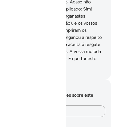
ernal.
14
.
(Os hipócritas) clamarão: Acaso não
távamos convosco? Ser-lhes-á replicado: Sim!
rém, caístes em tentação e vosenganastes
tuamente e duvidastes (da religião), e os vossos
sejos vos iludiram, até que se cumpriram os
sígnios deDeus. E o sedutor vos enganou a respeito
 Deus.
15
.
Assim, pois, hoje não se aceitará resgate
gum por vós, nem pelos incrédulos. A vossa morada
rá o fogo, que é o quemerecestes. E que funesto
stino!
rtuguese Translation( Samir )
otações e reflexões
cê não tem anotações ou reflexões sobre este
sículo.
Registre suas ideias…
anos de aprendizagem