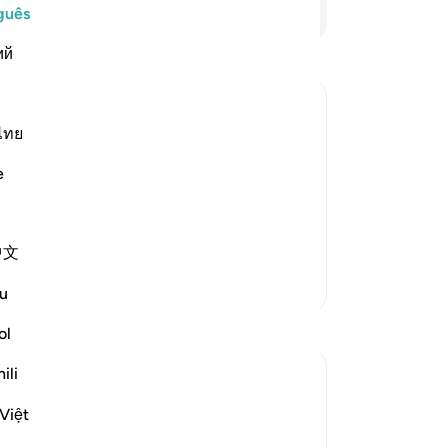
inf
Continue lendo
guês
es
ий
Po
mu
de
de
ไทย
f Resurrection, according to Their Good
de
e
al
 spend in charity will come on the Day
se
 in the area of the Gathering,
de
Leia mais
中文
-
Po
Mais Tafsirs
u
An
Reflexões
ol
Vo
ver
ili
Dr Maryam Fayyaz
há 2 semanas
·
Referência
ayah 57:12
Việt
Bismillah
Pl