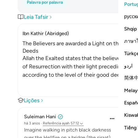
Palavra por palavra
Portu
русск
Leia Tafsir
Shqip
Ibn Kathir (Abridged)
ภาษา
The Believers are awarded a Light on the Day o
Deeds
Türkç
Allah the Exalted states that the believers who
اردو
of Resurrection with their light preceding them
according to the level of their good deeds. A
…
简体
Melay
Lições
Españ
Kiswah
Suleiman Hani
há 3 anos
·
Referência
ayah 57:12
Tiếng 
Imagine walking in pitch black darkness
over the Hellfire on a bridge (the siraat)