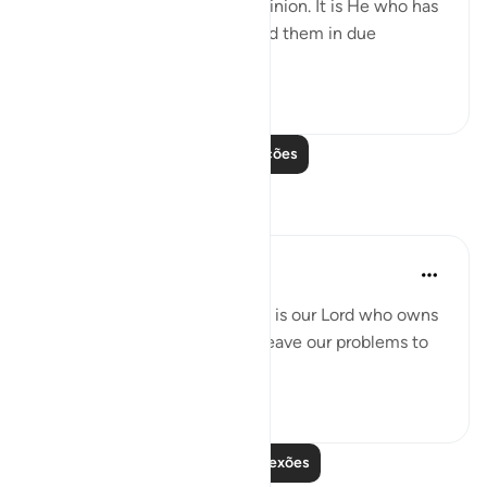
and has no partner in His dominion. It is He who has
created all things and ordained them in due
proportions."...
Ver mais
0
0
Leia mais lições
Reflexões
Dua Satti
há 2 anos
·
Referência
ayah 25:2
When we know that He alone is our Lord who owns
all the worlds, why don't we leave our problems to
Him?
11
1
Leia mais reflexões