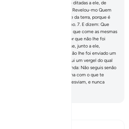
que ele mandou escrever. São ditadas a ele, de
manhã e à tarde!
6
.
Dize-lhes: Revelou-mo Quem
conhece o mistério dos céus e da terra, porque é
Indulgente, Misericordiosíssimo.
7
.
E dizem: Que
espécie de Mensageiro é este que come as mesmas
comidas e anda pelas ruas? Por que não lhe foi
enviadoum anjo, para que fosse, junto a ele,
admoestador?
8
.
Ou por que não lhe foi enviado um
tesouro? Ou por que não possui um vergel do qual
desfrute? Os iníquos dizem ainda: Não seguis senão
um homem enfeitiçado!
9
.
Olha com o que te
comparam! Porém, assim se desviam, e nunca
encontrarão senda alguma.
-
Portuguese Translation( Samir )
Leia Tafsir
Ibn Kathir (Abridged)