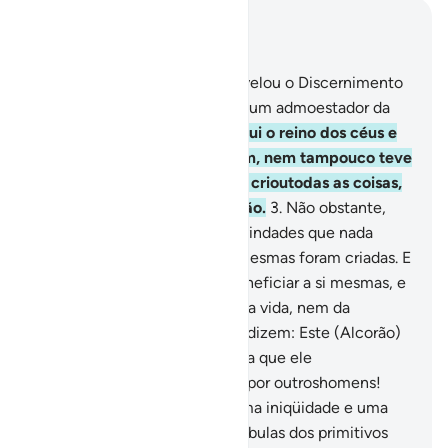
Leia no contexto
Capítulo 25, Página 359, Juz 18
1
.
Bendito seja Aquele que revelou o Discernimento
ao Seu servo - para que fosse um admoestador da
humanidade -,
2
.
O Qual possui o reino dos céus e
da terra. Não teve filho algum, nem tampouco teve
parceiro algum no reinado. E crioutodas as coisas,
e deu-lhes a devida proporção.
3
.
Não obstante,
eles adoram, em vez d'Ele, divindades que nada
podem criar, posto que elas mesmas foram criadas. E
nãopodem prejudicar nem beneficiar a si mesmas, e
não dispõem da morte, nem da vida, nem da
ressurreição.
4
.
Os incrédulos dizem: Este (Alcorão)
não é mais do que uma calúnia que ele
(Mohammad) forjou, ajudado por outroshomens!
Porém, com isso, proferem uma iniqüidade e uma
falsidade.
5
.
E afirmam: São fábulas dos primitivos