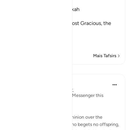
Which was revealed in Makkah
بِسْمِ اللَّهِ الرَّحْمَـنِ الرَّحِيمِ
In the Name of Allah, the Most Gracious, the
Most Merciful.
Blessed be Allah
Here Alla
…
Leia mais
Mais Tafsirs
Lições
In the Shade of the Quran
há 31 semanas
·
Referência
ayah 25:2
The One who revealed to His Messenger this
standard is
"He to whom belongs the dominion over the
heavens and the earth, and who begets no offspring,