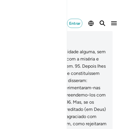
Entrar
ia no contexto
ítulo 7, Página 163, Juz 9
.
Jamais enviamos um profeta a cidade alguma, sem
tes afligirmos os seus habitantes com a miséria e
versidade, a fimde que se humilhem.
95
.
Depois lhes
ocamos o mal pelo bem, até que se constituíssem
 uma sociedade e, não obstante, disseram:
dversidade e a prosperidade experimentaram-nas
ssos pais. Então, de repente, surpreendemo-los com
stigo, quandomenos esperavam.
96
.
Mas, se os
radores das cidades tivessem acreditado (em Deus)
O tivessem temido, tê-los-íamos agraciado com
bênçãos dos céus e da terra. Porém, como rejeitaram