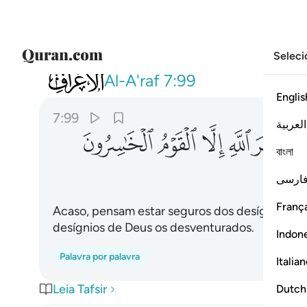
Seleci
007
افامنوا مكر الله فلا يامن مكر الله ال
Al-A'raf
7:99
Englis
7:99
العربية
ﱮ
ﱯ
ﱰ
ﱱ
ﱲ
বাংলা
ارسی
França
Acaso, pensam estar seguros dos desígnios d
desígnios de Deus os desventurados.
Indon
Palavra por palavra
Italia
Leia Tafsir
Dutch