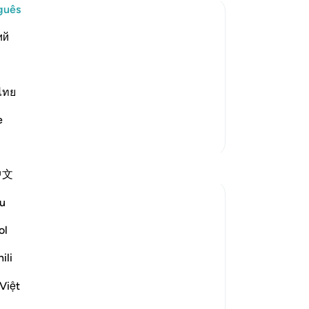
(a
guês
Es
ий
qu
orment
no
ple of the towns to whom He sent
se
فَلَوْلاَ كَانَتْ قَرْيَةٌ ءَامَنَتْ ف
pl
ไทย
es
e
es
Mais Tafsirs
de
-
Po
中文
An
u
Vo
ol
ver
ili
 hope. Focusing on only one of the two
Việt
r thoughts and perspectives upon the fear