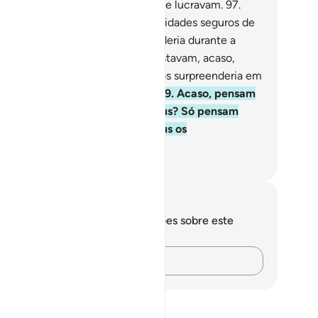
 verdade), arrebatamo-los pelo que lucravam.
97
.
tavam, acaso, os moradores das cidades seguros de
e Nosso castigo não os surpreenderia durante a
ite, enquantodormiam?
98
.
Ou estavam, acaso,
guros de que Nosso castigo não os surpreenderia em
eno dia, enquanto se divertiam?
99
.
Acaso, pensam
tar seguros dos desígnios de Deus? Só pensam
tar seguros dos desígnios de Deus os
sventurados.
rtuguese Translation( Samir )
otações e reflexões
cê não tem anotações ou reflexões sobre este
sículo.
Registre suas ideias…