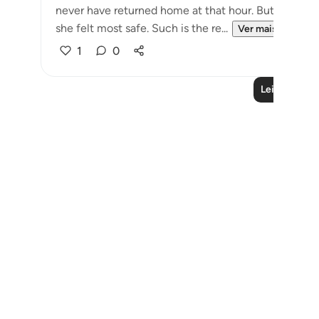
never have returned home at that hour. But Allah br
she felt most safe. Such is the re...
Ver mais
1
0
Leia mais liç
Notes
placeholders
close