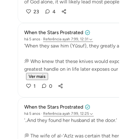
of God alone, it will likely lead most people t...
Ver 
23
4
When the Stars Prostrated
há 5 anos
·
Referência
ayah 7:99, 12:31
'When they saw him (Yūsuf), they greatly admired hi
💭 Who knew that these knives would expose them
greatest handle on in life later exposes our true colors
Ver mais
1
0
When the Stars Prostrated
há 5 anos
·
Referência
ayah 7:99, 12:25
'..And they found her husband at the door.'
💭 The wife of al-‘Azīz was certain that her husba