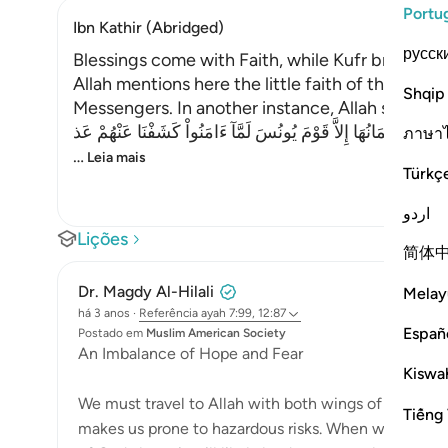
Portu
Ibn Kathir (Abridged)
русск
Blessings come with Faith, while Kufr brings T
Allah mentions here the little faith of the peo
Shqip
Messengers. In another instance, Allah said,
َنَفَعَهَآ إِيمَانُهَا إِلاَّ قَوْمَ يُونُسَ لَمَّآ ءَامَنُواْ كَشَفْنَا عَنْهُمْ عَذ
ภาษา
…
Leia mais
Türkç
اردو
Lições
简体
Dr. Magdy Al-Hilali
Melay
há 3 anos
·
Referência
ayah 7:99, 12:87
Españ
Postado em
Muslim American Society
An Imbalance of Hope and Fear
Kiswah
We must travel to Allah with both wings of fear and
Tiếng 
makes us prone to hazardous risks. When we base ou