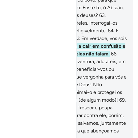
testemunhem.
62
.
Perguntaram: Foste tu, ó Abraão,
quem assim fez com os nossos deuses?
63
.
Respondeu: Não! Foi o maior deles. Interrogai-os,
pois, se é que podem falar inteligivelmente.
64
.
E
confabularam, dizendo entre si: Em verdade, vós sois
os injustos.
65
.
Logo voltaram a cair em confusão e
disseram: Tu bem sabes que eles não falam.
66
.
Então, (Abraão) lhes disse: Porventura, adorareis, em
vez de Deus, quem não pode beneficiar-vos ou
prejudicar-vos emnada?
67
.
Que vergonha para vós e
para os que adorais, em vez de Deus! Não
raciocinais?
68
.
Disseram: Queimai-o e protegei os
vossos deuses, se os puderdes (de algum modo)!
69
.
Porém, ordenamos: Ó fogo, sê frescor e poupa
Abraão!
70
.
Intentaram conspirar contra ele, porém,
fizemo-los perdedores.
71
.
E o salvamos, juntamente
com Lot, conduzindo-os à terra que abençoamos