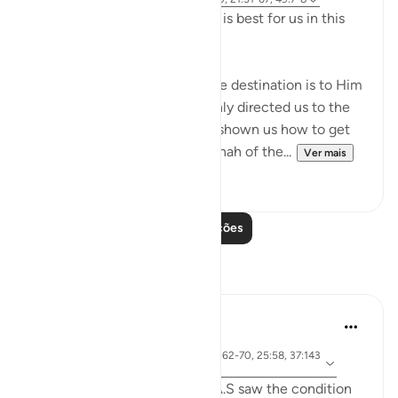
Allah (swt) directs us to what is best for us in this
religion
Allah (swt) has told us that the destination is to Him
and to Paradise. He has not only directed us to the
ultimate destination but also shown us how to get
there. The Qur’an and the sunnah of the...
Ver mais
23
2
Leia mais lições
Reflexões
Jia 2233
há 25 semanas
·
ayah 3:173-175, 65:3, 1:5, 21:62-70, 25:58, 37:143
Referência
-144, 73:9
When the people of Ibrahim A.S saw the condition