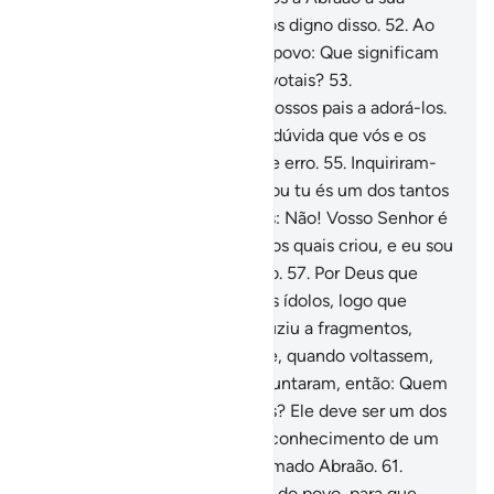
integridade, porque o sabíamos digno disso.
52
.
Ao
perguntar ao seu pai e ao seu povo: Que significam
esses ídolos, aos quais vos devotais?
53
.
Responderam: Encontramos nossos pais a adorá-los.
54
.
Disse-lhes (Abraão): Sem dúvida que vós e os
vossos pais estais em evidente erro.
55
.
Inquiriram-
no: Trouxeste-nos a verdade, ou tu és um dos tantos
trocistas?
56
.
Respondeu-lhes: Não! Vosso Senhor é
o Senhor dos céus e da terra, os quais criou, e eu sou
um dos testemunhadoresdisso.
57
.
Por Deus que
tenho um plano para os vossos ídolos, logo que
tiverdes partido...
58
.
E os reduziu a fragmentos,
menos o maior deles, para que, quando voltassem,
se recordassem dele.
59
.
Perguntaram, então: Quem
fez isto com os nossos deuses? Ele deve ser um dos
iníquos.
60
.
Disseram: Temos conhecimento de um
jovem que falava deles. É chamado Abraão.
61
.
Disseram: Trazei-o à presença do povo, para que