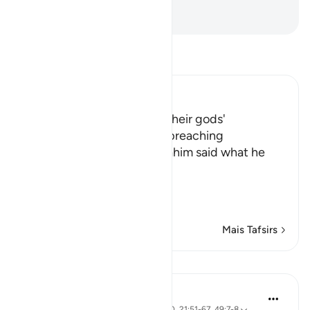
para a humanidade.
-
Portuguese Translation( Samir )
Leia Tafsir
Ibn Kathir (Abridged)
The People's admission of their gods'
incapability, and Ibrahim's preaching
Allah tells us that when Ibrahim said what he
said, his people
فَرَجَعُواْ إ
…
Leia mais
Mais Tafsirs
Lições
J Yousef
há 4 anos
·
Referência
ayah 2:258, 18:10, 21:51-67, 49:7-8