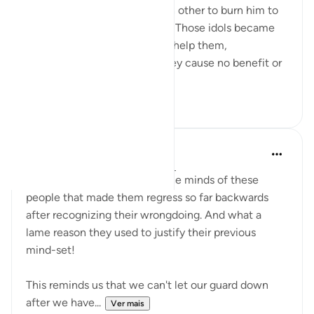
of their idols, they asked each other to burn him to
avenge for and help the idols. Those idols became
their liability that they had to help them,
underscoring the fact that they cause no benefit or
harm on the...
Ver mais
5
0
A Siddiqui
há 4 anos
·
Referência
ayah 21:62-65
I wonder what happened in the minds of these
people that made them regress so far backwards
after recognizing their wrongdoing. And what a
lame reason they used to justify their previous
mind-set!
This reminds us that we can't let our guard down
after we have...
Ver mais