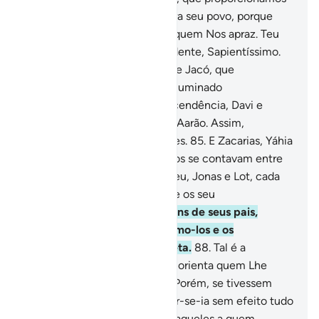
a Abraão (para usarmos) contra seu povo, porque
Nós elevamos adignidade de quem Nos apraz. Teu
Senhor (ó Mohammad) é Prudente, Sapientíssimo.
84
.
Agraciamo-los com Isaac e Jacó, que
iluminamos, como havíamos iluminado
anteriormente Noé e sua descendência, Davi e
Salomão, Jó e José, Moisés e Aarão. Assim,
recompensamos os benfeitores.
85
.
E Zacarias, Yáhia
(João), Jesus e Elias, pois todos se contavam entre
os virtuosos.
86
.
E Ismael, Eliseu, Jonas e Lot, cada
um dos quais preferimos sobre os seu
contemporâneos.
87
.
E a alguns de seus pais,
progenitores e irmãos, elegemo-los e os
encaminhamos pela senda reta.
88
.
Tal é a
orientação de Deus, pela qual orienta quem Lhe
apraz, dentre os Seus servos. Porém, se tivessem
atribuídoparceiros a Ele, tornar-se-ia sem efeito tudo
o que tivessem feito.
89
.
São aqueles a quem