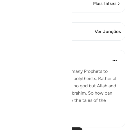
Mais Tafsirs
Ver Qiraat
Este versículo tem 1 Junções
Ver Junções
Lições
Omar Suleiman
há 8 anos
·
Referência
ayah 6:83-87
Allah mentions the names of many Prophets to
show that none of them were polytheists. Rather all
of them believed that there is no god but Allah and
they all followed the path of Ibrahim. So how can
people claim that Islam is only the tales of the
ancients?
3
0