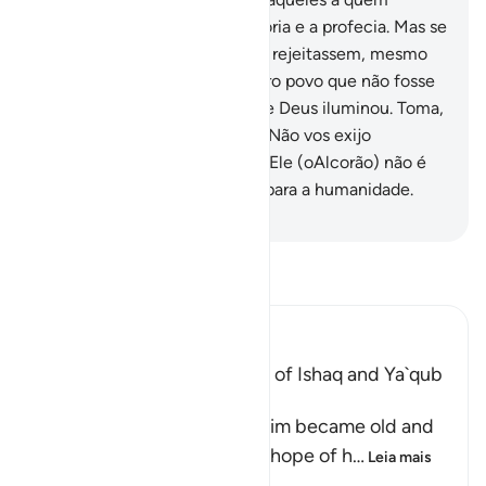
concedemos o Livro, a sabedoria e a profecia. Mas se
estes (seus descendentes) os rejeitassem, mesmo
assim, confiá-los-íamos a outro povo que não fosse
incrédulo.
90
.
São aqueles que Deus iluminou. Toma,
pois, seu exemplo. Dize-lhes: Não vos exijo
recompensa alguma, por isto. Ele (oAlcorão) não é
mais do que uma mensagem para a humanidade.
-
Portuguese Translation( Samir )
Leia Tafsir
Ibn Kathir (Abridged)
Ibrahim Receives the News of Ishaq and Ya`qub
During His Old Age
Allah states that after Ibrahim became old and
he, and his wife, Sarah, lost hope of h
…
Leia mais