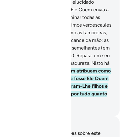
a estância para descanso. Temos elucidado
ersículos para os sensatos.
99
.
É Ele Quem envia a
ua do céu. Com ela, fizemos germinar todas as
asses de plantas, das quais produzimos verdescaules
 destes, grãos espigados, bem como as tamareiras,
 cujos talos pendem cachos ao alcance da mão; as
deiras, asoliveiras e as romãzeiras, semelhantes (em
pécie) e diferentes (em variedade). Reparai em seu
uto, quando frutificam, eem sua madureza. Nisto há
ais para os fiéis.
100
.
Mesmo assim atribuem como
rceiros a Deus os gênios, embora fosse Ele Quem
 criasse; e, nesciamente, inventaram-Lhe filhos e
lhas. Glorificado e exaltado seja, por tudo quanto
e atribuem.
rtuguese Translation( Samir )
otações e reflexões
cê não tem anotações ou reflexões sobre este