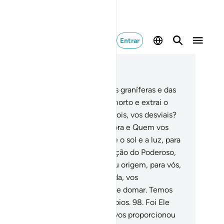
Entrar
ia no contexto
ítulo 6, Página 140, Juz 7
.
Deus é o Germinador das plantas graníferas e das
leadas! Ele faz surgir o vivo do morto e extrai o
rto do vivo. Isto é Deus! Como, pois, vos desviais?
.
É Ele Quem faz despontar a aurora e Quem vos
abelece a noite para o repouso; e o sol e a luz, para
mputo (dotempo). Tal é a disposição do Poderoso,
pientíssimo.
97
.
Foi Ele Quem deu origem, para vós,
estrelas, para que, com a sua ajuda, vos
caminhásseis, nas trevas da terra e domar. Temos
larecido os versículos para os sábios.
98
.
Foi Ele
em vos produziu de um só ser e vos proporcionou