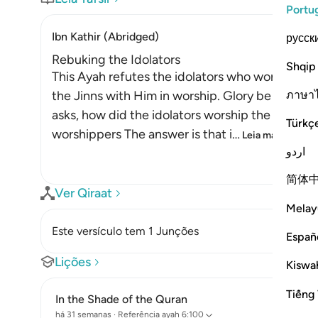
Portu
Ibn Kathir (Abridged)
русск
Rebuking the Idolators
Shqip
This Ayah refutes the idolators who worshipped
ภาษา
the Jinns with Him in worship. Glory be to Alla
asks, how did the idolators worship the Jinns, 
Türkç
worshippers The answer is that i
…
Leia mais
اردو
简体
Ver Qiraat
Melay
Este versículo tem 1 Junções
Españ
Lições
Kiswah
Tiếng 
In the Shade of the Quran
há 31 semanas
·
Referência
ayah 6:100