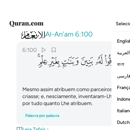
Seleci
006
وجعلوا لله شركاء الجن وخلقهم وخرقوا 
Al-An'am
6:100
Englis
6:100
العربية
ﲻ
ﲼ
ﲽ
ﲾ
ﲿ
ﳀﳁ
বাংলা
ارسی
França
Mesmo assim atribuem como parceiros a Deus 
criasse; e, nesciamente, inventaram-Lhe filhos e
Indon
por tudo quanto Lhe atribuem.
Italia
Palavra por palavra
Dutch
Leia Tafsir