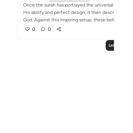
Once the surah has portrayed the universal scene wit
His ability and perfect design, it then describes the
God. Against this inspiring setup, these beliefs appear
0
0
Leia mais liç
Notes
placeholders
close