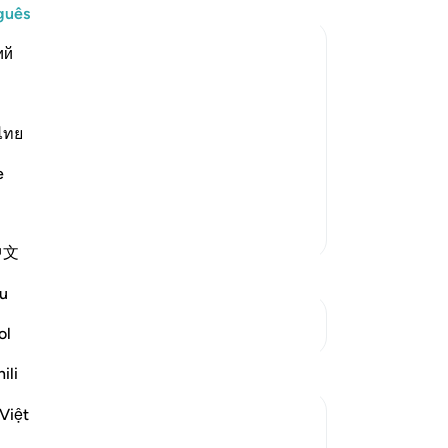
um
guês
osv
ий
ág
cl
 others besides Allah and associated
e,
de
ไทย
h above this Shirk and Kufr. If someone
vi
although they only were idol
e
es
fr
Mais Tafsirs
sin
中文
pa
os
u
fi
Ver Junções
Lh
ol
-
Po
ili
An
Việt
Vo