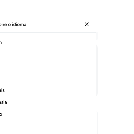
one o idioma
Entrar
Le
h
Cap
43
ﱱ
ﱲ
ﱳ
ﱴ
ﱵ
ﱶ
do
en
abeça água fervente.
(E 
ف
arr
Continue lendo
is
at
fe
esia
po
de
no
-
Po
hment on the Day of Resurrection