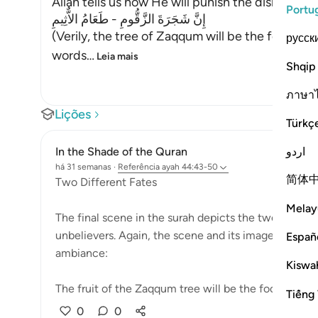
Allah tells us how He will punish the disbeliev
Portu
إِنَّ شَجَرَةَ الزَّقُّومِ - طَعَامُ الاٌّثِيمِ
(Verily, the tree of Zaqqum will be the food of 
русск
words
…
Leia mais
Shqip
ภาษา
Lições
Türkç
اردو
In the Shade of the Quran
há 31 semanas
·
Referência
ayah 44:43-50
简体
Two Different Fates
Melay
The final scene in the surah depicts the two differe
unbelievers. Again, the scene and its images are viol
Españ
ambiance:
Kiswah
The fruit of the Zaqqum tree will be the food of ...
Tiếng 
0
0