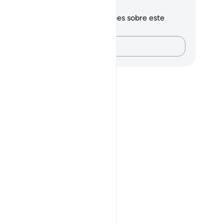
otações e reflexões
cê não tem anotações ou reflexões sobre este
sículo.
Registre suas ideias…