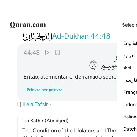
Seleci
044
ثم صبوا فوق راسه من عذاب الحميم ٤٨
Ad-Dukhan
44:48
Englis
44:48
العربية
ﱷ
ﱸ
বাংলা
Então, atormentai-o, derramado sobre a sua c
ارسی
Palavra por palavra
França
Leia Tafsir
Indon
Italia
Ibn Kathir (Abridged)
Dutch
The Condition of the Idolators and Their Punis