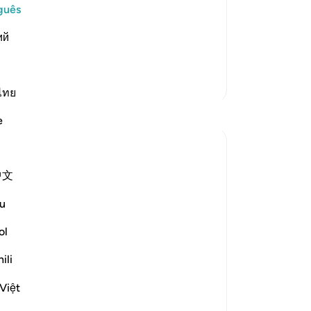
ers who deny the meeting with Him:
An
guês
Vo
the sinners.) Those who sinned by their
ий
ver
Mais Tafsirs
ไทย
e
中文
u
nt ends of the believers and the
ent, in keeping with the surah's general
ol
ili
Ver mais
Việt