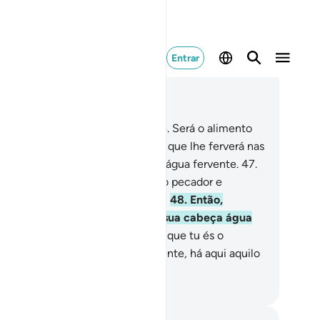
Entrar
ia no contexto
ítulo 44, Página 498, Juz 25
.
Sabei que a árvore de zacum
44
.
Será o alimento
 pecador.
45
.
Com metal fundido que lhe ferverá nas
tranhas.
46
.
Como a borbulhante água fervente.
47
.
será dito aos guardiãos): Agarrai o pecador e
astai-o até ao centro da fogueira!
48
.
Então,
ormentai-o, derramado sobre a sua cabeça água
rvente.
49
.
Prova o sofrimento, já que tu és o
deroso, o honorável!
50
.
Certamente, há aqui aquilo
 que vós duvidáveis.
rtuguese Translation( Samir )