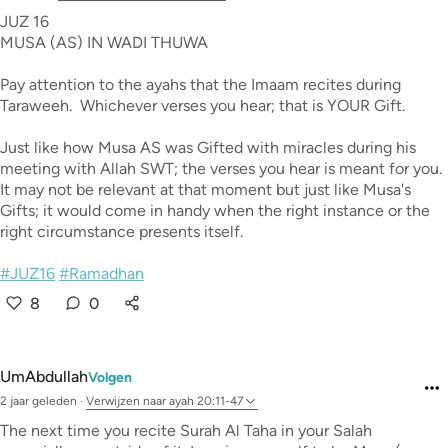
JUZ 16
MUSA (AS) IN WADI THUWA
Pay attention to the ayahs that the Imaam recites during
Taraweeh. Whichever verses you hear; that is YOUR Gift.
Just like how Musa AS was Gifted with miracles during his
meeting with Allah SWT; the verses you hear is meant for you.
It may not be relevant at that moment but just like Musa's
Gifts; it would come in handy when the right instance or the
right circumstance presents itself.
#JUZ16
#Ramadhan
8
0
UmAbdullah
Volgen
2 jaar geleden
·
Verwijzen naar
ayah 20:11-47
The next time you recite Surah Al Taha in your Salah