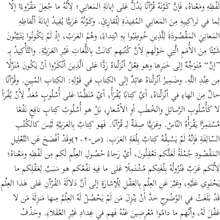
لَفْظِهِ ومَعْناهُ، فَإنَّ كَوْنَهُ قُرْآنًا يَدُلُّ عَلى إبانَةِ المَعانِي؛ لِأنَّهُ ما جُعِلَ مَقْرُوءًا إلّا
لِما في تَراكِيبِهِ مِنَ المَعانِي المُفِيدَةِ لِلْقارِئِ. وكَوْنُهُ عَرَبِيًّا يُفِيدُ إبانَةَ ألْفاظِهِ
المَعانِيَ المَقْصُودَةَ لِلَّذِينِ خُوطِبُوا بِهِ ابْتِداءً، وهُمُ العَرَبُ، إذْ لَمْ يَكُونُوا يَتَبَيَّنُونَ
شَيْئًا مِنَ الأُمَمِ الَّتِي حَوْلَهم لِأنَّ كُتُبَهم كانَتْ بِاللُّغاتِ غَيْرِ العَرَبِيَّةِ. والتَّأْكِيدُ بِـ
”إنَّ“ مُتَوَجِّهٌ إلى خَبَرِها وهو فِعْلُ أنْزَلْناهُ رَدًّا عَلى الَّذِينَ أنْكَرُوا أنْ يَكُونَ مُنَزَّلًا
مِن عِنْدِ اللَّهِ. وضَمِيرُ أنْزَلْناهُ عائِدٌ إلى الكِتابِ في قَوْلِهِ: الكِتابِ المُبِينِ. وقُرْآنًا
حالٌ مِنَ الهاءِ في أنْزَلْناهُ، أيْ كِتابًا يُقْرَأُ، أيْ مُنَظَّمًا عَلى أُسْلُوبٍ مُعَدٍّ لِأنْ يُقْرَأ
لا كَأُسْلُوبِ الرَّسائِلِ والخُطَبِ أوِ الأشْعارِ، بَلْ هو أُسْلُوبُ كِتابٍ نافِعٍ نَفْعًا
مُسْتَمِرًّا يَقْرَأُهُ النّاسُ. وعَرَبِيًّا صِفَةٌ لِـ قُرْآنًا. فَهو كِتابٌ بِالعَرَبِيَّةِ لَيْسَ كالكُتُبِ
السّالِفَةِ فَإنَّهُ لَمْ يَسْبِقْهُ كِتابٌ بِلُغَةِ العَرَبِ. (ص-٢٠٢)وقَدْ أفْصَحَ عَنِ التَّعْلِيلِ
المَقْصُودِ جُمْلَةُ لَعَلَّكم تَعْقِلُونَ، أيْ رَجاءُ حُصُولِ العِلْمِ لَكم مِن لَفْظِهِ ومَعْناهُ؛
لِأنَّكم عَرَبٌ فَنُزُولُهُ بِلُغَتِكم مُشْتَمِلًا عَلى ما فِيهِ نَفْعُكم هو سَبَبٌ لِعَقْلِكم ما
يَحْتَوِي عَلَيْهِ، وعَبَّرَ عَنِ العِلْمِ بِالعَقْلِ لِلْإشارَةِ إلى أنَّ دَلالَةَ القُرْآنِ عَلى هَذا العِلْمِ
قَدْ بَلَغَتْ في الوُضُوحِ حَدَّ أنْ يَنْزِلَ مَن لَمْ يَحْصُلْ لَهُ العِلْمُ مِنها مَنزِلَةَ مَن لا
عَقْلَ لَهُ، وأنَّهم ما دامُوا مُعْرِضِينَ عَنْهُ فَهم في عِدادِ غَيْرِ العُقَلاءِ. وحَذْفُ