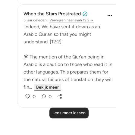
When the Stars Prostrated
5 jaar geleden
·
Verwijzen naar
ayah 12:2
'Indeed, We have sent it down as an
Arabic Qur'an so that you might
understand. [12:2]'
💭 The mention of the Qur’an being in
Arabic is a caution to those who read it in
other languages. This prepares them for
the natural failures of translation they will
fin...
Bekijk meer
0
0
Lees meer lessen