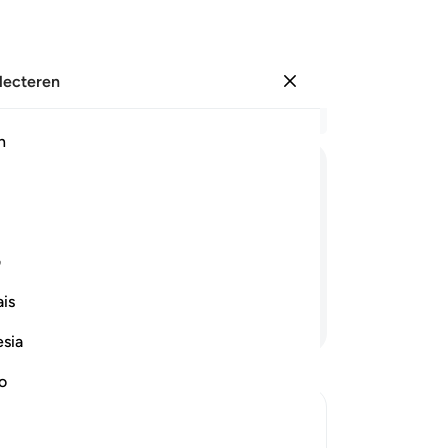
electeren
Aanmelden
Le
h
Hoo
1
.
A
ﲙ
ﲚ
ﲛ
ﲜ
ﲝ
Bo
ee
abische Koran. Hopelijk zuilen jullie
3
.
ف
jo
is
on
Lees verder
-
So
esia
no
No
Je
ver