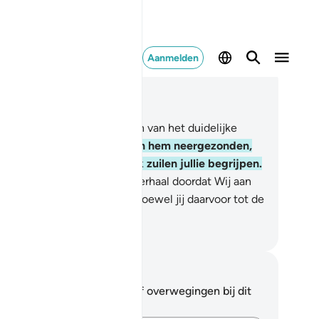
Aanmelden
es in context
fdstuk 12, Pagina 235, Juz 12
lif Lim Râ. Dit zijn de Verzen van het duidelijke
ek.
2
.
Voorwaar, Wij hebben hem neergezonden,
n Arabische Koran. Hopelijk zuilen jullie begrijpen.
Wij vertellen jou het beste verhaal doordat Wij aan
u deze Koran openbaarden, hoewel jij daarvoor tot de
wetenden behoorde.
fian S. Siregar
tities en reflecties
 hebt geen aantekeningen of overwegingen bij dit
s.