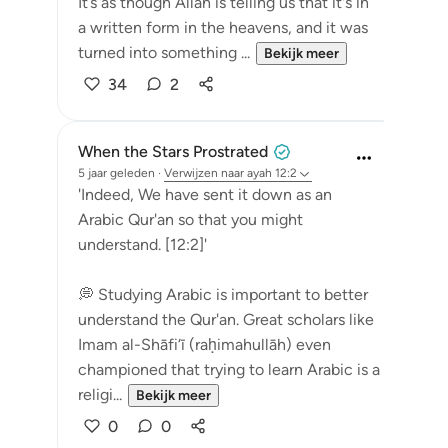
It’s as though Allah is telling us that it's in
a written form in the heavens, and it was
turned into something ...
Bekijk meer
34
2
When the Stars Prostrated
5 jaar geleden
·
Verwijzen naar
ayah 12:2
'Indeed, We have sent it down as an
Arabic Qur'an so that you might
understand. [12:2]'
💭 Studying Arabic is important to better
understand the Qur'an. Great scholars like
Imam al-Shāfi‘ī (raḥimahullāh) even
championed that trying to learn Arabic is a
religi...
Bekijk meer
0
0