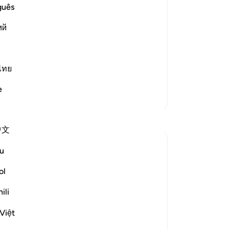
guês
st Merciful.
ий
about the separate letters, Allah said,
ไทย
eer
e
Meer Tafsirs
Reflecties
中文
Razia Zahra
u
2 jaar geleden
·
Verwijzen naar
ayah 12:2-3, 26:160-174, 12:111
ol
In the Name of Allah, the Most Merciful,
the Especially Merciful,
ili
Việt
Today, I met with my Lebanese friend. We
were discussing politics and parenting in