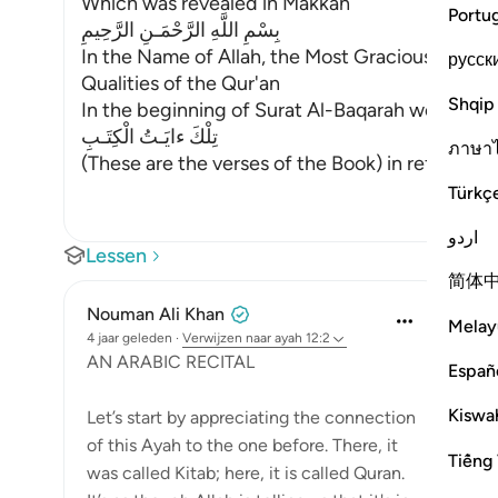
Which was revealed in Makkah
Portu
بِسْمِ اللَّهِ الرَّحْمَـنِ الرَّحِيمِ
In the Name of Allah, the Most Gracious, the Mo
русск
Qualities of the Qur'an
Shqip
In the beginning of Surat Al-Baqarah we talked 
تِلْكَ ءايَـتُ الْكِتَـبِ
ภาษา
(These are the verses of the Book) in ref
…
Lees m
Türkç
اردو
Lessen
简体
Nouman Ali Khan
Melay
4 jaar geleden
·
Verwijzen naar
ayah 12:2
AN ARABIC RECITAL
Españ
Kiswah
Let’s start by appreciating the connection
of this Ayah to the one before. There, it
Tiếng 
was called Kitab; here, it is called Quran.