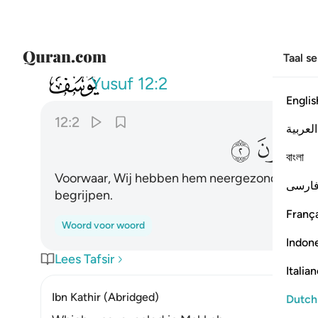
Taal s
012
انا انزلناه قرانا عربيا لعلكم تع
Yusuf
12:2
Englis
12:2
العربية
ﲞ
ﲟ
বাংলা
Voorwaar, Wij hebben hem neergezonden, een Ar
ارسی
begrijpen.
França
Woord voor woord
Indon
Lees Tafsir
Italia
Ibn Kathir (Abridged)
Dutch