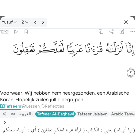
Tafseer: Yusuf 12:2
Yusuf
2
Aanmelden
12:2
انا انزلناه قرانا عربيا لعلكم تعقلون ٢
ﲙ
ﲚ
ﲛ
ﲜ
ﲝ
ﲞ
إِنَّآ أَنزَلْنَـٰهُ قُرْءَٰنًا عَرَبِيًّۭا لَّعَلَّكُمْ تَعْقِلُونَ ٢
ﲟ
Voorwaar, Wij hebben hem neergezonden, een Arabische
Koran. Hopelijk zuilen jullie begrijpen.
Tafseers
Lessen
Reflecties
العربية
Tafseer Al-Baghawi
Tafseer Jalalayn
Arabic Tanw
Aa
( إنا أنزلناه )
يعني : الكتاب
( قرآنا عربيا لعلكم تعقلون )
أي : أنزلناه بلغتكم