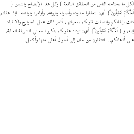
لكل ما يحتاجه الناس من الحقائق النافعة ]
وكل هذا الإيضاح والتبيين
{
لَعَلَّكُمْ تَعْقِلُونَ ْ}
أي: لتعقلوا حدوده وأصوله وفروعه، وأوامره ونواهيه. فإذا عقلتم
ذلك بإيقانكم واتصفت قلوبكم بمعرفتها، أثمر ذلك عمل الجوارح والانقياد
إليه، و
{ لَعَلَّكُمْ تَعْقِلُونَ ْ}
أي: تزداد عقولكم بتكرر المعاني الشريفة العالية،
على أذهانكم،. فتنتقلون من حال إلى أحوال أعلى منها وأكمل.