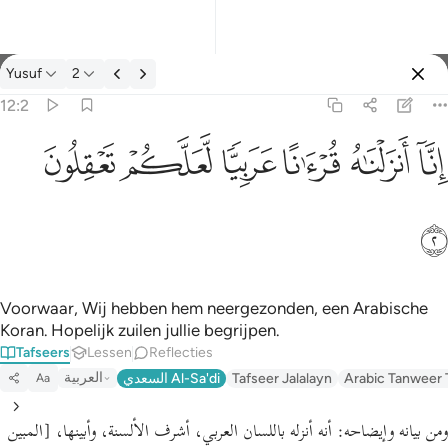
Tafseer: Yusuf 12:2
Yusuf
2
Aanmelden
12:2
انا انزلناه قرانا عربيا لعلكم تعقلون ٢
ﲙ
ﲚ
ﲛ
ﲜ
ﲝ
ﲞ
إِنَّآ أَنزَلْنَـٰهُ قُرْءَٰنًا عَرَبِيًّۭا لَّعَلَّكُمْ تَعْقِلُونَ ٢
ﲟ
Voorwaar, Wij hebben hem neergezonden, een Arabische
Koran. Hopelijk zuilen jullie begrijpen.
Tafseers
Lessen
Reflecties
العربية
Arabic Tanweer 
Tafseer Jalalayn
السعدي Al-Sa'di
Aa
ومن بيانه وإيضاحه:
أنه أنزله باللسان العربي، أشرف الألسنة، وأبينها،
[المبين