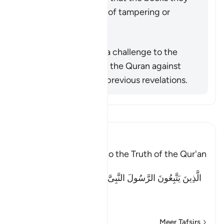
possessed were free of tampering or
distortion.
Samenvatting
This verse is actually a challenge to the
disbelievers to check the Quran against
what remained from previous revelations.
Lees Tafsir
Ibn Kathir (Abridged)
Previous books Attest to the Truth of the Qur'an
Allah said:
الَّذِينَ يَتَّبِعُونَ الرَّسُولَ النَّبِىَّ الأُمِّىَّ الَّذِى يَجِدُونَهُ مَكْتُوبًا
عِن
…
Lees meer
Meer Tafsirs