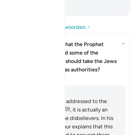
behoren.
-
Sofian S. Siregar
Lees de vragen en antwoorden.
Does this verse imply that the Prophet
Muhammad ﷺ doubted some of the
revelation, and that he should take the Jews
and Christian scholars as authorities?
Verduidelijking
Antwoord
Although the verse is addressed to the
Prophet Muhammad ﷺ, it is actually an
indirect address to the disbelievers. In his
commentary, Ibn ‘Ashur explains that this