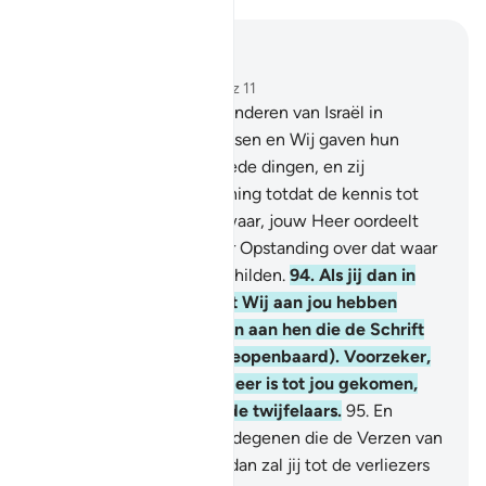
Lees in context
Hoofdstuk 10, Pagina 219, Juz 11
93
.
En Wij plaatsten de Kinderen van Israël in
voortreffelijke woonplaatsen en Wij gaven hun
voorzieningen van de goede dingen, en zij
verschildein niet van mening totdat de kennis tot
hen was gekomen. Voorwaar, jouw Heer oordeelt
tussen hen op de Dag der Opstanding over dat waar
zij van mening over verschilden.
94
.
Als jij dan in
twijfel verkeert over wat Wij aan jou hebben
neergezonden, vraag dan aan hen die de Schrift
lezen (die) vóór jou (is geopenbaard). Voorzeker,
de Waarheid van jouw Heer is tot jou gekomen,
behoor daarom niet tot de twijfelaars.
95
.
En
behoor in geen geval tot degenen die de Verzen van
Allah loochenen, anders dan zal jij tot de verliezers