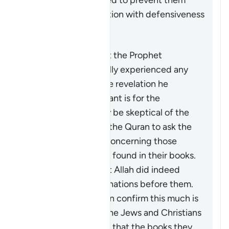
indirect style was used to prevent them
receiving the instruction with defensiveness
and indignation.
It does not mean that the Prophet
Muhammad ﷺ actually experienced any
doubt concerning the revelation he
received. What is meant is for the
disbelievers who may be skeptical of the
stories mentioned in the Quran to ask the
People of Scripture concerning those
stories which are also found in their books.
They will confirm that Allah did indeed
destroy disbelieving nations before them.
The fact that they can confirm this much is
not an indication of the Jews and Christians
being authorities, nor that the books they