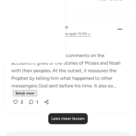
Lessen
In the Shade of the Quran
31 weken geleden
·
Verwijzen naar
ayah 10:94
No Doubts Entertained
Now the surah begins its comments on the
accounts it gives of the stories of Moses and Noah
with their peoples. At the outset, it reassures the
Prophet by telling him what happened to other
messengers God sent before his time. It also ex...
Bekijk meer
3
1
Lees meer lessen