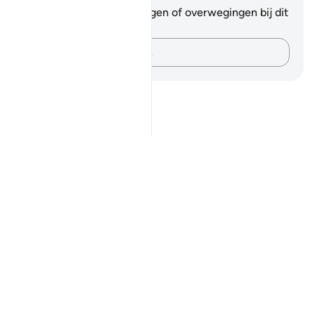
Je hebt geen aantekeningen of overwegingen bij dit
vers.
Leg je gedachten vast…
Notes
placeholders
close