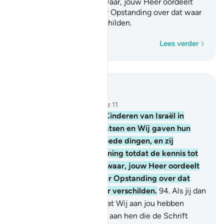
hen was gekomen. Voorwaar, jouw Heer oordeelt
tussen hen op de Dag der Opstanding over dat waar
zij van mening over verschilden.
Woord voor woord
Lees verder
Lees in context
Hoofdstuk 10, Pagina 219, Juz 11
93
.
En Wij plaatsten de Kinderen van Israël in
voortreffelijke woonplaatsen en Wij gaven hun
voorzieningen van de goede dingen, en zij
verschildein niet van mening totdat de kennis tot
hen was gekomen. Voorwaar, jouw Heer oordeelt
tussen hen op de Dag der Opstanding over dat
waar zij van mening over verschilden.
94
.
Als jij dan
in twijfel verkeert over wat Wij aan jou hebben
neergezonden, vraag dan aan hen die de Schrift