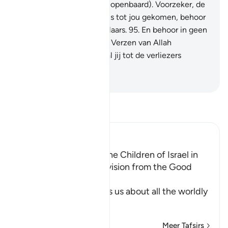
lezen (die) vóór jou (is geopenbaard). Voorzeker, de
Waarheid van jouw Heer is tot jou gekomen, behoor
daarom niet tot de twijfelaars.
95
.
En behoor in geen
geval tot degenen die de Verzen van Allah
loochenen, anders dan zal jij tot de verliezers
behoren.
-
Sofian S. Siregar
Lees Tafsir
Ibn Kathir (Abridged)
The Establishment of the Children of Israel in
the Land and Their Provision from the Good
Things
In these Ayat, Allah tells us about all the worldly
an
…
Lees meer
Meer Tafsirs