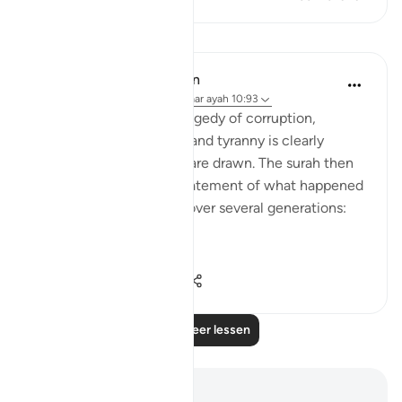
Lessen
In the Shade of the Quran
32 weken geleden
·
Verwijzen naar
ayah 10:93
The final scene in this tragedy of corruption,
defiance, disobedience, and tyranny is clearly
shown, and the curtains are drawn. The surah then
continues with a brief statement of what happened
to the Children of Israel over several generations:
"We settled t...
Bekijk meer
0
0
134
Lees meer lessen
Notities en reflecties