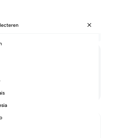
electeren
Aanmelden
Le
h
Hoo
15
ﲡ
ﲢ
ﲣ
ﲤ
on
op
en.
Vo
ف
Bo
Lees verder
is
ere
ge
esia
me
voo
no
ho
Al-Kunnas
be