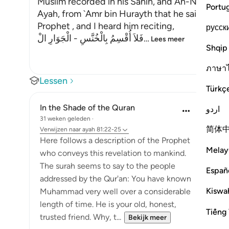
Muslim recorded in his Sahih, and An-Nasa'i in hi
Portu
Ayah, from `Amr bin Hurayth that he said, "I p
Prophet , and I heard him reciting,
русск
فَلاَ أُقْسِمُ بِالْخُنَّسِ - الْجَوَارِ الْ
…
Lees meer
Shqip
ภาษา
Lessen
Türkç
In the Shade of the Quran
اردو
31 weken geleden
·
简体
Verwijzen naar
ayah 81:22-25
Here follows a description of the Prophet
Melay
who conveys this revelation to mankind.
The surah seems to say to the people
Españ
addressed by the Qur'an: You have known
Kiswah
Muhammad very well over a considerable
length of time. He is your old, honest,
Tiếng 
trusted friend. Why, t...
Bekijk meer