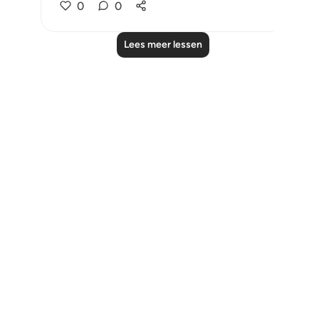
0
0
Lees meer lessen
Notes
placeholders
close