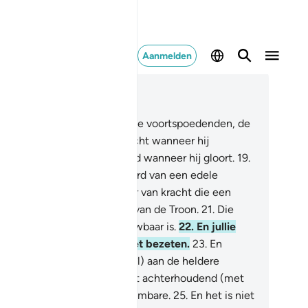
Aanmelden
es in context
fdstuk 81, Pagina 586, Juz 30
.
Ik zweer bij de sterren.
16
.
De voortspoedenden, de
dergaanden.
17
.
En bij de nacht wanneer hij
doemt.
18
.
En bij de dageraad wanneer hij gloort.
19
.
orwaar, het is zeker het woord van een edele
odschapper.
20
.
Een bezitter van kracht die een
plaats heeft bij de Bezitter van de Troon.
21
.
Die
hoorzaamd wordt en betrouwbaar is.
22
.
En jullie
tgezel (Moehammad) is niet bezeten.
23
.
En
rzeker, hij heeft hem (Djibrîl) aan de heldere
rizon gezien.
24
.
En hij is niet achterhoudend (met
richten) over het onwaarneembare.
25
.
En het is niet