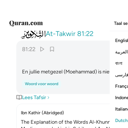
Taal s
081
وما صاحبكم بمجنون ٢٢
At-Takwir
81:22
Englis
81:22
العربية
বাংলা
En jullie metgezel (Moehammad) is niet bezet
ارسی
Woord voor woord
França
Lees Tafsir
Indon
Italia
Ibn Kathir (Abridged)
Dutch
The Explanation of the Words Al-Khunnas and 