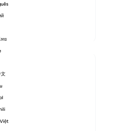
s Book of Tafsir, in explaining this
he
guês
rayed the Morning prayer behind the
we
ий
Ve
he
wi
Meer Tafsirs
het
ไทย
-
So
Reflecties
e
tareq abed
No
8 jaar geleden
·
Verwijzen naar
ayah 81:15-24
Je
中文
If a king sent his most trusted deputy to
ver
deliver a message and not and ordinary
u
messenger, we would be sure the
message bears more important then any
ol
other message he normally sent. So the
ili
fact the most honorable and trustworthy
angel of the heavens , Jibril...
Bekijk meer
Việt
4
0