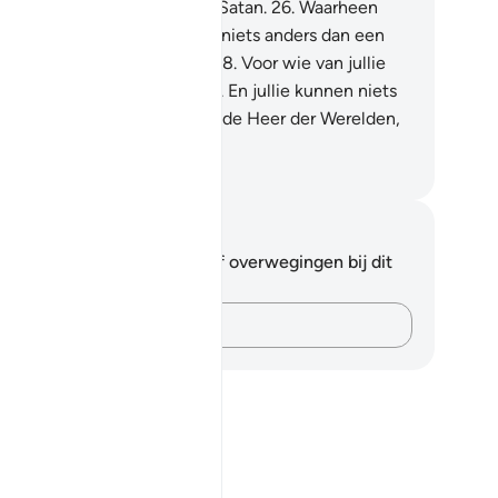
t Woord van een vervloekte Satan.
26
.
Waarheen
nden jullie je dan?
27
.
Dit is niets anders dan een
rmaning voor de werelden.
28
.
Voor wie van jullie
t rechte (Pad) wil volgen.
29
.
En jullie kunnen niets
llen, behalve wanneer Allah, de Heer der Werelden,
 wil.
fian S. Siregar
tities en reflecties
 hebt geen aantekeningen of overwegingen bij dit
s.
Leg je gedachten vast…