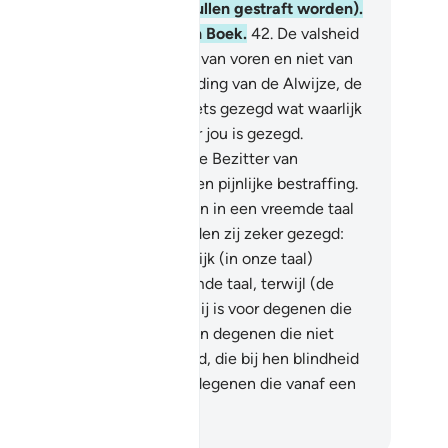
ze tot hen was gekomen (zullen gestraft worden).
orwaar, het is een verheven Boek.
42
.
De valsheid
akt hem (de Koran) niet, niet van voren en niet van
hteren. (Het is) een neerzending van de Alwijze, de
prezene.
43
.
Er wordt jou niets gezegd wat waarlijk
et tot de Boodschappers vóór jou is gezegd.
orwaar, jouw Heer is zeker de Bezitter van
geving en de Bezitter van een pijnlijke bestraffing.
.
En als Wij hem als een Koran in een vreemde taal
dden geopenbaard, dan hadden zij zeker gezegd:
ren zijn Verzen maar duidelijk (in onze taal)
gelegd!" (Hij is) in een vreemde taal, terwijl (de
feet) een Arabier is! Zeg: "Hij is voor degenen die
loven Leiding en genezing. En degenen die niet
oven, in hun oren is doofheid, die bij hen blindheid
n hart) veroorzaakt. Zij zijn degenen die vanaf een
rre plaats worden geroepen.
fian S. Siregar