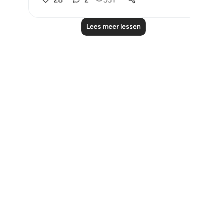
Lees meer lessen
Notes
placeholders
close