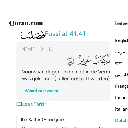
Taal s
041
ان الذين كفروا بالذكر لما جاءهم وانه 
Fussilat
41:41
Englis
41:41
العربية
ﱾ
ﱿ
ﲀ
ﲁ
বাংলা
Voorwaar, degenen die niet in de Vermaning (
ارسی
was gekomen (zullen gestraft worden). Voorwaa
França
Woord voor woord
Indon
Lees Tafsir
Italia
Ibn Kathir (Abridged)
Dutch