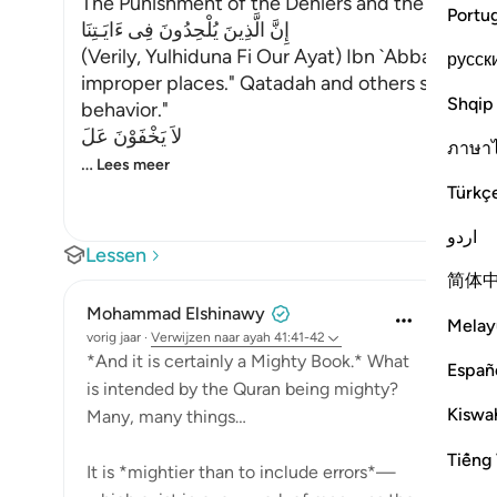
The Punishment of the Deniers and the Descrip
Portu
إِنَّ الَّذِينَ يُلْحِدُونَ فِى ءَايَـتِنَا
(Verily, Yulhiduna Fi Our Ayat) Ibn `Abbas said,
русск
improper places." Qatadah and others said, "It 
Shqip
behavior."
لاَ يَخْفَوْنَ عَلَ
ภาษา
…
Lees meer
Türkç
اردو
Lessen
简体
Mohammad Elshinawy
Melay
vorig jaar
·
Verwijzen naar
ayah 41:41-42
*And it is certainly a Mighty Book.* What
Españ
is intended by the Quran being mighty?
Kiswah
Many, many things…
Tiếng 
It is *mightier than to include errors*—