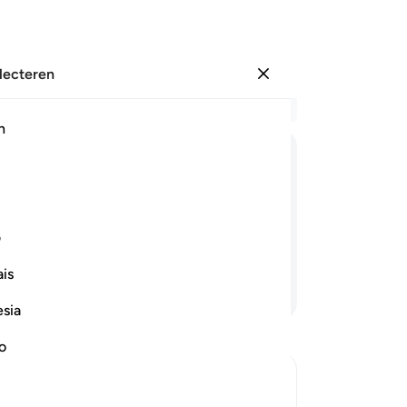
electeren
Aanmelden
Le
h
Hoo
33
ﱷ
ﱸ
ﱹ
ﱺ
ﱻ
ﱼﱽ
op
ze
de Koran) geloven nadat deze tot hen
go
ف
r, het is een verheven Boek.
kw
is
vi
Lees verder
Ma
esia
ge
be
no
ve
toe