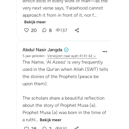
which exist in every work of man—as the
very next verse says, 'Falsehood cannot
approach it from in front of it, nor f...
Bekijk meer
20
8
137
Abdul Nasir Jangda
5 jaar geleden
·
Verwijzen naar
ayah 41:41-42
The Name, 'Al Azeez' is very frequently
used in the Qur’an when Allah (SWT) tells
the stories of the Prophets (peace be
upon them).
The scholars share a beautiful reflection
about the story of Prophet Musa (a).
Prophet Musa (a) was born in the time of
a ruthl...
Bekijk meer
28
2
531