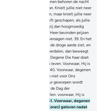
wetende.
37
.
En tot Zijn Tekenen behoren de nacht
de dag, en de zon en de maan. Knielt jullie niet neer
orde zon en niet voorde maan, maar knielt jullie neer
or Allah, Degene Die hen heeft geschapen, als jullie
leen Hem aanbidden.
38
.
Als zij dan hoogmoedig
n: degenen die zich bij jouw Heer bevinden prijzen
 en nacht Zijn Glorie en zij versagen niet.
39
.
En het
oort tot Zijn Tekenen dat jij de droge aarde ziet, en
s Wij er dan water op doen neerdalen, dan beweegt
 en zet zij zich uit. Voorwaar, Degene Die haar doet
ven, doet zeker ook de doden leven. Voorwaar, Hij is
 Almachtige over alle zaken.
40
.
Voorwaar, degenen
e Onze Verzen verdraaien zijn niet voor Ons
rborgen. Is dan wie in het Vuur geworpen wordt
ter, of wie veilig aankomt op de Dag der
tanding? Doet wat jullie willen: voorwaar, Hij is
iende over wat jullie doen.
41
.
Voorwaar, degenen
e niet in de Vermaning (de Koran) geloven nadat