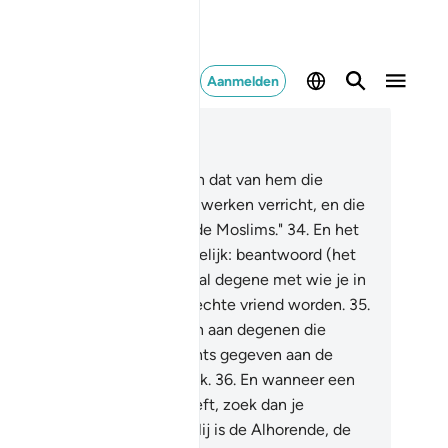
Aanmelden
es in context
fdstuk 41, Pagina 481, Juz 24
.
En wiens woord is beter den dat van hem die
roept tot Allah en die goede werken verricht, en die
gt: "Voorwaar, ik behoor tot de Moslims."
34
.
En het
ede en het kwade zijn niet gelijk: beantwoord (het
ade) met wat beter is, dan zal degene met wie je in
jandschap leefde als een oprechte vriend worden.
35
.
ar dit wordt slechts gegeven aan degenen die
duldig zijn en dit wordt slechts gegeven aan de
zitter van een geweldig geluk.
36
.
En wanneer een
rzoeking van de Satan jou treft, zoek dan je
vlucht bij Allah: voorwaar, Hij is de Alhorende, de