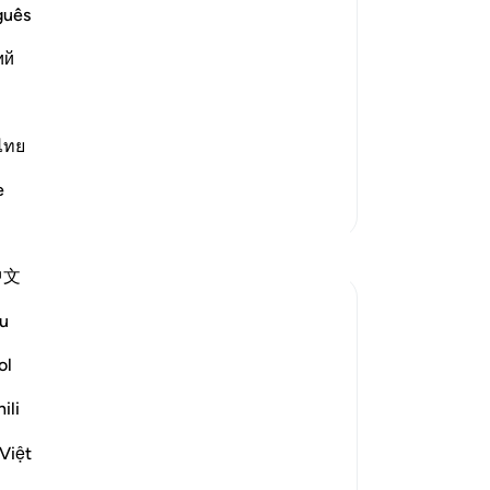
tion of the Qur'an
Al
guês
en 
 "Al-Ilhad means putting words in their
ий
vo
means disbelief and obstinate
vo
al
mi
ไทย
dag
e
beh
Meer Tafsirs
al
Reflecties
zij
中文
le
de
Mohammad Elshinawy
u
33 weken geleden
·
Verwijzen naar
ayah 41:41
di
Geplaatst in
Changed by the Quran
ve
ol
Mightier than mountains…
be
ili
Ops
While nobody can change the Quran, the
Alz
Việt
Quran can change anybody.
di