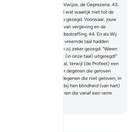
een neerzending van de Alwijze, de Geprezene.
43
.
Er wordt jou niets gezegd wat waarlijk niet tot de
Boodschappers vóór jou is gezegd. Voorwaar, jouw
Heer is zeker de Bezitter van vergeving en de
Bezitter van een pijnlijke bestraffing.
44
.
En als Wij
hem als een Koran in een vreemde taal hadden
geopenbaard, dan hadden zij zeker gezegd: "Waren
zijn Verzen maar duidelijk (in onze taal) uitgelegd!"
(Hij is) in een vreemde taal, terwijl (de Profeet) een
Arabier is! Zeg: "Hij is voor degenen die geloven
Leiding en genezing. En degenen die niet geloven, in
hun oren is doofheid, die bij hen blindheid (van hart)
veroorzaakt. Zij zijn degenen die vanaf een verre
plaats worden geroepen.
-
Sofian S. Siregar
Lees Tafsir