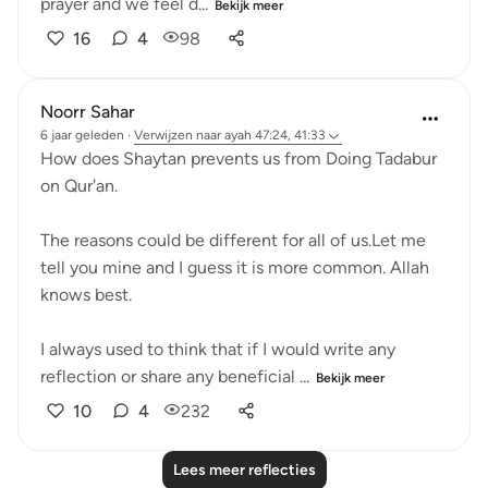
prayer and we feel d...
Bekijk meer
16
4
98
Noorr Sahar
6 jaar geleden
·
Verwijzen naar
ayah 47:24, 41:33
How does Shaytan prevents us from Doing Tadabur
on Qur'an.
The reasons could be different for all of us.Let me
tell you mine and I guess it is more common. Allah
knows best.
I always used to think that if I would write any
reflection or share any beneficial ...
Bekijk meer
10
4
232
Lees meer reflecties