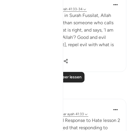
Abdul Nasir Jangda
4 jaar geleden
·
Verwijzen naar
ayah 41:33-34
In the twenty-fourth juz’, in Surah Fussilat, Allah
says: 'Who speaks better than someone who calls
people to Allah, does what is right, and says, ‘I am
one of those devoted to Allah’? Good and evil
cannot be equal. [Prophet], repel evil with what is
better an...
Bekijk meer
21
2
436
Lees meer lessen
Reflecties
Fatima Shahbaz
34 weken geleden
·
Verwijzen naar
ayah 41:33
After reading Faith Based Response to Hate lesson 2
on the Quran.com I realized that responding to