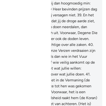
Hem aanbidden.
38
.
Als zij dan hoogmoedig min:
degenen die zich bij jouw Heer bevinden prijzen dag
en nacht Zijn Glorie en zij versagen niet.
39
.
En het
behoort tot Zijn Tekenen dat jij de droge aarde ziet,
en als Wij er dan water op doen neerdalen, dan
beweegt zij en zet zij zich uit. Voorwaar, Degene Die
haar doet leven, doet zeker ook de doden leven.
Voorwaar, Hij is de Almachtige over alle zaken.
40
.
Voorwaar, degenen die Onze Verzen verdraaien zijn
niet voor Ons verborgen. Is dan wie in het Vuur
geworpen wordt beter, of wie veilig aankomt op de
Dag der Opstanding? Doet wat jullie willen:
voorwaar, Hij is Alziende over wat jullie doen.
41
.
Voorwaar, degenen die niet in de Vermaning (de
Koran) geloven nadat deze tot hen was gekomen
(zullen gestraft worden). Voorwaar, het is een
verheven Boek.
42
.
De valsheid raakt hem (de Koran)
niet, niet van voren en niet van achteren. (Het is)