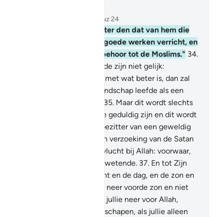
Lees in context
Hoofdstuk 41, Pagina 480, Juz 24
33
.
En wiens woord is beter den dat van hem die
oproept tot Allah en die goede werken verricht, en
die zegt: "Voorwaar, ik behoor tot de Moslims."
34
.
En het goede en het kwade zijn niet gelijk:
beantwoord (het kwade) met wat beter is, dan zal
degene met wie je in vijandschap leefde als een
oprechte vriend worden.
35
.
Maar dit wordt slechts
gegeven aan degenen die geduldig zijn en dit wordt
slechts gegeven aan de bezitter van een geweldig
geluk.
36
.
En wanneer een verzoeking van de Satan
jou treft, zoek dan je toevlucht bij Allah: voorwaar,
Hij is de Alhorende, de Alwetende.
37
.
En tot Zijn
Tekenen behoren de nacht en de dag, en de zon en
de maan. Knielt jullie niet neer voorde zon en niet
voorde maan, maar knielt jullie neer voor Allah,
Degene Die hen heeft geschapen, als jullie alleen