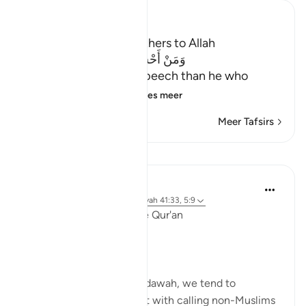
Ibn Kathir (Abridged)
The Virtue of calling Others to Allah
وَمَنْ أَحْسَنُ قَوْلاً مِّمَّن دَعَآ إِلَى اللَّهِ
(And who is better in speech than he who
invites to Allah,) me
…
Lees meer
Meer Tafsirs
Lessen
Ola Shoubaki
3 jaar geleden
·
Verwijzen naar
ayah 41:33, 5:9
Linguistic Gems from the Qur'an
Day Ten: Dawah
When we hear the word dawah, we tend to
automatically associate it with calling non-Muslims