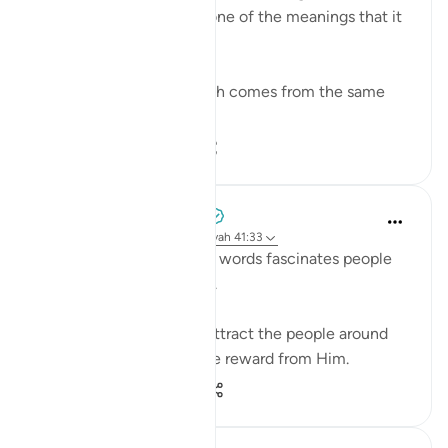
to Islam. But this is only one of the meanings that it
can bear.
Linguistically, دعوة da’wah comes from the same
ro...
Bekijk meer
0
0
52
Azem Qasim Masharqa
6 jaar geleden
·
Verwijzen naar
ayah 41:33
The power and beauty of words fascinates people
and captures their hearts.
Speak with kindness to attract the people around
you to Allah, and seek the reward from Him.
5
0
361