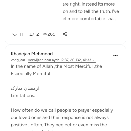
hatred isn't to prove you are right. Instead its more
of a defending your religion and to tell the truth. I've
noticed as I got older I feel more comfortable sha...
Bekijk meer
11
2
265
Khadejah Mehmood
vorig jaar
·
Verwijzen naar
ayah 12:87, 20:132, 41:33
In the name of Allah ,the Most Merciful ,the
Especially Merciful .
رمضان مبارک!
Limitations:
How often do we call people to prayer especially
our loved ones and their response is not always
positive , often. They neglect or even miss the