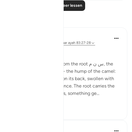
Lees meer lessen
Reflecties
Ola Shoubaki
20 weken geleden
·
Verwijzen naar
ayah 83:27-28
Gems of Jannah Series
The word تسنيم comes from the root س ن م, the
same root as سَنَم sanam - the hump of the camel:
that proud, rounded rise on its back, swollen with
reserve and quiet abundance. The root carries the
sense of elevated fullness, something ge...
Bekijk meer
2
0
Hammad Fahim