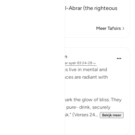
إِنَّ كِتَـبَ الاٌّبْرَارِ
(Verily, the Record of Al-Abrar (the righteous
believ
…
Lees meer
Meer Tafsirs
Lessen
In the Shade of the Quran
31 weken geleden
·
Verwijzen naar
ayah 83:24-28
In their bliss, the righteous live in mental and
physical comfort. Their faces are radiant with
unmistakable joy:
"In their faces you shall mark the glow of bliss. They
will be given to drink of a pure- drink, securely
sealed, with a seal of musk." (Verses 24...
Bekijk meer
0
0