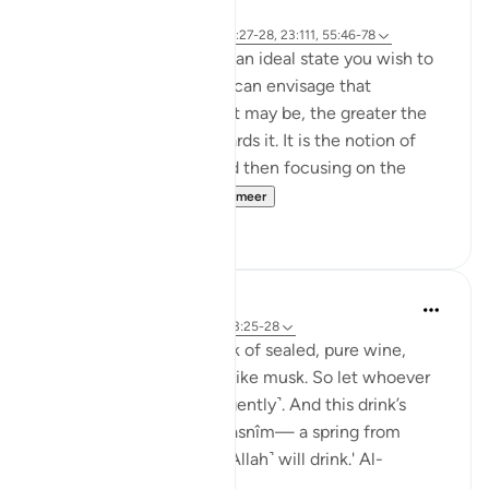
33 weken geleden
·
Verwijzen naar
ayah 37:60-61, 83:27-28, 23:111, 55:46-78
Success is the pursuit of an ideal state you wish to
achieve. The clearer you can envisage that
achievement, whatever it may be, the greater the
chances of working towards it. It is the notion of
having a set ambition and then focusing on the
journey to get yo...
Bekijk meer
19
3
Sundas Ejaz
vorig jaar
·
Verwijzen naar
ayah 83:25-28
'They will be given a drink of sealed, pure wine,
whose last sip will smell like musk. So let whoever
aspires to this strive ˹diligently˺. And this drink’s
flavour will come from Tasnîm— a spring from
which those nearest ˹to Allah˺ will drink.' Al-
Mutaffifin ...
Bekijk meer