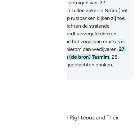
(Allah) gebrachten zijn er getuigen van.
22
.
Voorwaar, de deugdzamen zullen zeker in Na'im (het
Paradijs) vertoeven.
23
.
Op rustbanken kijken zij toe.
24
.
Jij herkent in hun gezichten de stralende
gelukzaligheid
25
.
Hun wordt verzegeld drinken
ingeschonken.
26
.
Waarvan het zegel van muskus is,
en laten de wedijveraars hierom dan wedijveren.
27
.
En zijn mengdrank is van (de bron) Tasmîm.
28
.
Een bron waarvan de nabijgebrachten drinken.
-
Sofian S. Siregar
Lees Tafsir
Ibn Kathir (Abridged)
The Record Book of the Righteous and Their
Reward
Allah says that truly,