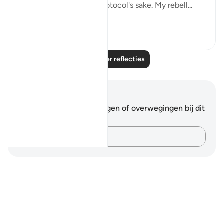
everyone stood up for protocol's sake. My rebell...
Bekijk meer
13
3
Lees meer reflecties
Notities en reflecties
Je hebt geen aantekeningen of overwegingen bij dit
vers.
Leg je gedachten vast…