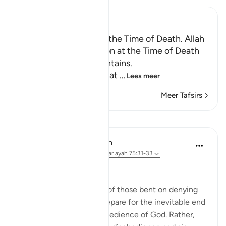
Ibn Kathir (Abridged)
Certainty will Occur at the Time of Death. Allah
Informs of the Condition at the Time of Death
and What Terrors it Contains.
May Allah make us firm at
…
Lees meer
Meer Tafsirs
Lessen
In the Shade of the Quran
31 weken geleden
·
Verwijzen naar
ayah 75:31-33
Arrogant Rejection
Here, we have an image of those bent on denying
the truth. They do not prepare for the inevitable end
by doing something in obedience of God. Rather,