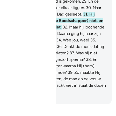
hij beseft dat het afscheid is gekomen.
29
.
En de
benen (in doodsangst) over elkaar liggen.
30
.
Naar
jouw Heer worden zij Die Dag gesleept.
31
.
Hij
geloofde (de Koran en de Boodschapper) niet, en
hij verrichtte de shalât niet.
32
.
Maar hij loochende
en hij wendde zich af.
33
.
Daarna ging hij naar zijn
verwanten, hoogmoedig.
34
.
Wee jou, wee!
35
.
Nogmaals, wee jou, wee!
36
.
Denkt de mens dat hij
ongemoeid zal worden gelaten?
37
.
Was hij niet
eerst een druppel van uitgestort sperma?
38
.
En
vervolgens een bloedklonter waarna Hij (hem)
schiep en nauwkeurig vormde?
39
.
Zo maakte Hij
daarvan de twee geslachten, de man en de vrouw.
40
.
Is Degene met zo'n macht niet in staat de doden
tot leven te brengen?
-
Sofian S. Siregar
Lees Tafsir