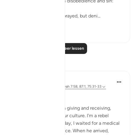
they arrogantly indulge in disobedience and sin:
He neither believed nor prayed, but deni...
Bekijk meer
0
0
Lees meer lessen
Reflecties
Iraj Marjan
2 jaar geleden
·
Verwijzen naar
ayah 7:58, 87:1, 75:31-33
ربك الاعلىٰ
I'm against protocol, both giving and receiving,
despite it being part of our culture. I'm a rebel
against this norm. yesterday, I waited for a medical
superintendent in his office. When he arrived,