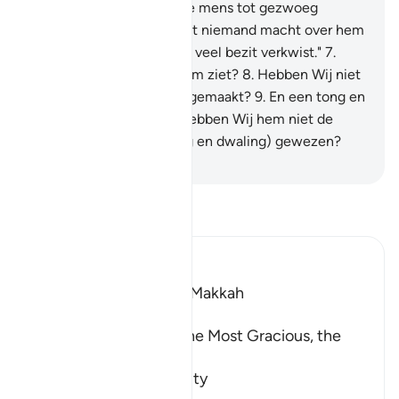
Voorzeker, Wij hebben de mens tot gezwoeg
geschapen.
5
.
Denk hij dat niemand macht over hem
heeft?
6
.
Hij zegt: "Ik heb veel bezit verkwist."
7
.
Denkt hij dat niemand hem ziet?
8
.
Hebben Wij niet
voor hem een paar ogen gemaakt?
9
.
En een tong en
een paar lippen?
10
.
En hebben Wij hem niet de
twee wegen (van Leiding en dwaling) gewezen?
-
Sofian S. Siregar
Lees Tafsir
Ibn Kathir (Abridged)
Which was revealed in Makkah
بِسْمِ اللَّهِ الرَّحْمَـنِ الرَّحِيمِ
In the Name of Allah, the Most Gracious, the
Most Merciful.
Swearing by the Sanctity