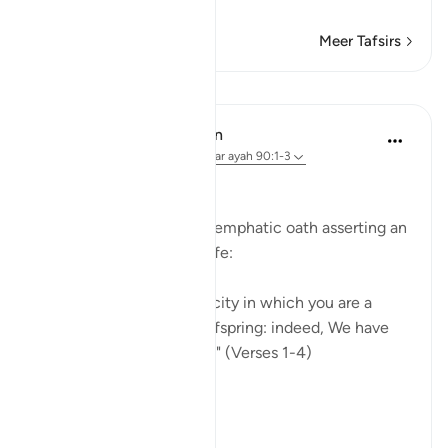
…
Lees meer
Meer Tafsirs
Lessen
In the Shade of the Quran
31 weken geleden
·
Verwijzen naar
ayah 90:1-3
Affliction in Human Life
The surah opens with an emphatic oath asserting an
inherent fact of human life:
"I swear by this city, this city in which you are a
dweller, by parent and offspring: indeed, We have
created man in affliction." (Verses 1-4)
The city ...
Bekijk meer
0
0