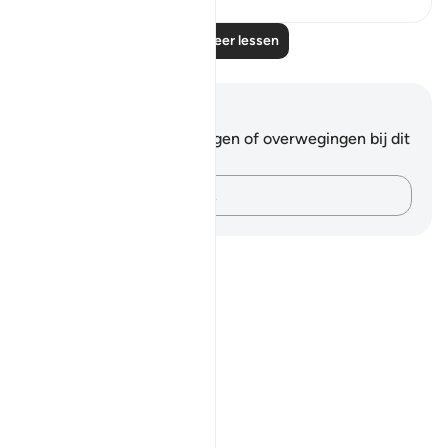
Lees meer lessen
Notities en reflecties
Je hebt geen aantekeningen of overwegingen bij dit
vers.
Leg je gedachten vast…
Notes
placeholders
close