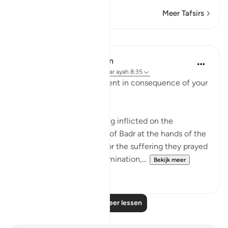
Meer Tafsirs
Lessen
In the Shade of the Quran
31 weken geleden
·
Verwijzen naar
ayah 8:35
"Taste then this punishment in consequence of your
disbelief" (Verse 35)
This refers to the suffering inflicted on the
unbelievers in the Battle of Badr at the hands of the
Muslim community. As for the suffering they prayed
for, which involves extermination,...
Bekijk meer
2
0
Lees meer lessen