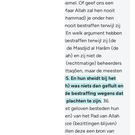
ons neer regenen uit de hemel. Of geef ons een
pijnlijke bestraffing."
33
.
Maar Allah zal hen nooit
bestraffen terwijl jij (Moehammad) je onder hen
bevindt, en Allah zal hen nooit bestraffen terwijl zij
om vergeving vragen.
34
.
En welk argument hebben
zij, dat Allah hen niet zal bestraffen terwijl zij (de
mensen) weghouden van de Masdjid al Harâm (de
Gewijde Moskee te Mekkah) en zij niet de
beheerders ervan zijn. De (rechtmatige) beheerders
ervan zijn slechts de Moettaqôen, maar de meesten
van hen weten het niet.
35
.
En hun sheidt bij het
Huis van Allah (de Ka'bah) was niets dan gefluit en
handgeklap. Proeft dan de bestraffing wegens dat
waaraan jullie ongelovig plachten te zijn.
36
.
Voorwaar, degenen die niet geloven besteden hun
bezittingen om (de mensen) van het Pad van Allah
af te houden. Zij zullen deze (bezittingen blijven)
besteden, maar daarna zullen deze een bron van