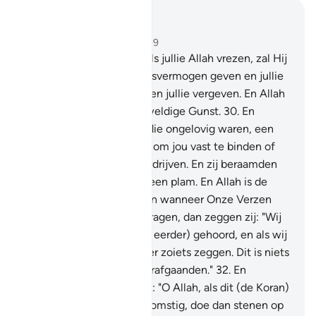
Lees in context
Hoofdstuk 8, Pagina 181, Juz 9
29
.
O jullie die geloven, als jullie Allah vrezen, zal Hij
jullie een onderscheidingsvermogen geven en jullie
slechte daden uitwissen en jullie vergeven. En Allah
is de Bezitter van de Geweldige Gunst.
30
.
En
(gedenk) toen degenen die ongelovig waren, een
list tegen jou beraamden om jou vast te binden of
jou te doden of jou te verdrijven. En zij beraamden
een list en Allah maakte een plam. En Allah is de
Beste der Beramers.
31
.
En wanneer Onze Verzen
aan ben worden voorgedragen, dan zeggen zij: "Wij
hebben (iets dergelijks al eerder) gehoord, en als wij
willen dan zullen wij zeker zoiets zeggen. Dit is niets
dan een fabel van de voorafgaanden."
32
.
En
(gedenkt) toen zij zeiden: "O Allah, als dit (de Koran)
de Waarheid is, van U afkomstig, doe dan stenen op