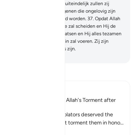
spijt voor hen worden en uiteindelijk zullen zij
worden verslagen. En degenen die ongelovig zijn
zullen in de Hel verzameld worden.
37
.
Opdat Allah
het slechte van het goede zal scheiden en Hij de
slechten op elkaar zal plaatsen en Hij alles tezamen
zal opstapelen en de Hel in zal voeren. Zij zijn
degenen die de verliezers zijn.
-
Sofian S. Siregar
Lees Tafsir
Ibn Kathir (Abridged)
The Idolators deserved Allah's Torment after
Their Atrocities
Allah states that the idolators deserved the
torment, but He did not torment them in hono
…
Lees meer