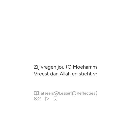
Zij vragen jou (O Moehammad) over
Vreest dan Allah en sticht vrede ond
Tafseers
Lessen
Reflecties
Hadith
8:2