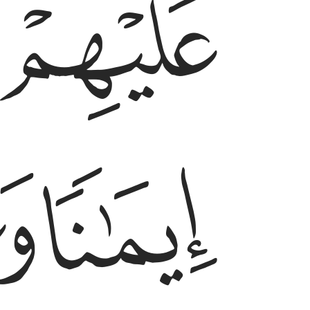
ﱡ
ﱤ
ﱥ