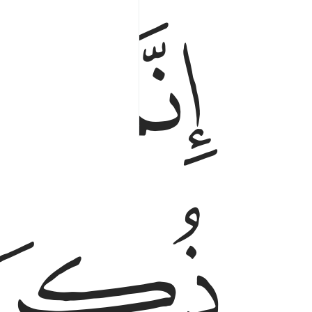
ﱗ
ﱘ
انما المومنون الذين اذا ذكر الله وجلت قلوبهم واذا 
إِنَّمَا ٱلْمُؤْمِنُونَ ٱلَّذِينَ إِذَا ذُكِرَ ٱللَّهُ وَجِلَتْ قُلُوبُهُمْ وَإِ
ﱛ