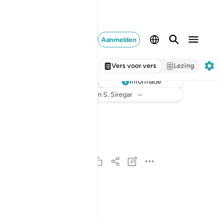
Aanmelden
Vers voor vers
Lezing
Informatie
Luisteren
Vertaling
: Sofian S. Siregar
يسالونك عن الانفال قل الانفال لله والرسول فاتقوا
يَسْـَٔلُونَكَ عَنِ ٱلْأَنفَالِ ۖ قُلِ ٱلْأَنفَالُ لِلَّهِ وَٱلرَّسُولِ ۖ فَٱتَّق