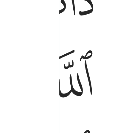
ﱍ
ﱎ
ﱑ
ﱒ