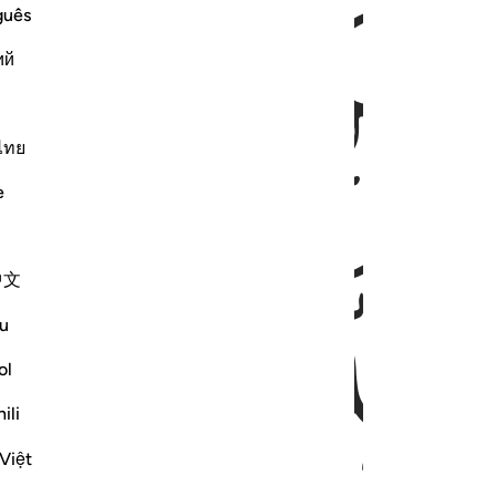
ﱂ
ﱃﱄ
guês
ий
ไทย
e
ﱇ
ﱈﱉ
中文
u
ol
ili
Việt