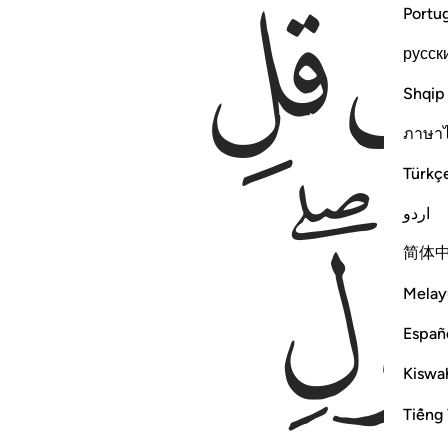
ﱅ
Portu
русск
Shqip
ภาษา
Türkç
اردو
简体
Melay
Españ
Kiswah
Tiếng 