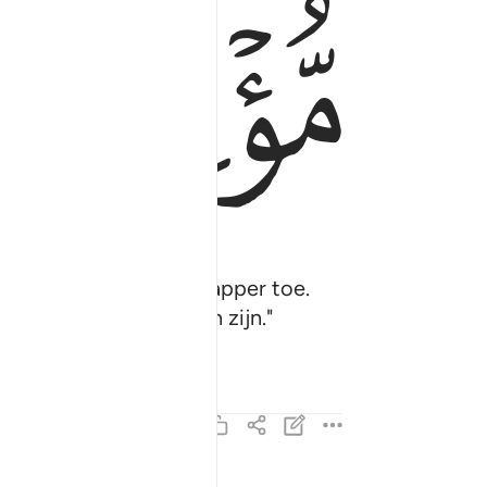
ﱕ
n Allah en de Boodschapper toe.
r, als jullie gelovigen zijn."