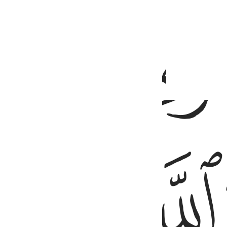
ﱙ
تليت عليهم اياته زادتهم ايمانا وعلى ربهم يتوكلون ٢
ذَا تُلِيَتْ عَلَيْهِمْ ءَايَـٰتُهُۥ زَادَتْهُمْ إِيمَـٰنًۭا وَعَلَىٰ رَبِّهِمْ يَتَوَكَّلُونَ ٢
ﱜ
ﱝ