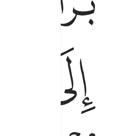
ﱁ
ﱂ
ﱅ
ﱆ