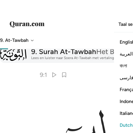
Taal s
9. At-Tawbah
Englis
009
9
.
Surah At-Tawbah
Het Berou
العربية
Lees en luister naar Soera At-Tawbah met vertaling, tafseer, a
বাংলা
9:1
ارسی
França
Indon
Italia
Dutch