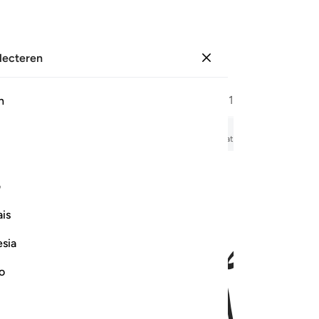
electeren
Aanmelden
Bladzijde
187
Juz
10
/
Hizb
19
h
w
udio-voordracht, woord-voor-woord betekenis en transliteratie.
ف
is
كين ١
esia
ُّم مِّنَ ٱلْمُشْرِكِينَ ١
no