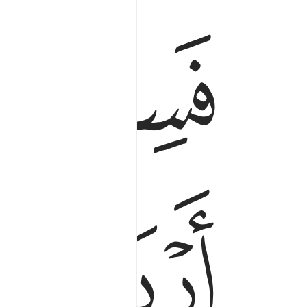
ﱋ
فسيحوا في الارض اربعة اشهر واعلموا انكم غير مع
فَسِيحُوا۟ فِى ٱلْأَرْضِ أَرْبَعَةَ أَشْهُرٍۢ وَٱعْلَمُوٓا۟ أَنّ
ﱎ
ﱏ