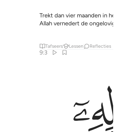
Trekt dan vier maanden in het land
Allah vernedert de ongelovigen.
Tafseers
Lessen
Reflecties
9:3
علموا انكم غير معجزي الله وبشر الذين كفروا بعذاب اليم ٣
رٌۭ لَّكُمْ ۖ وَإِن تَوَلَّيْتُمْ فَٱعْلَمُوٓا۟ أَنَّكُمْ غَيْرُ مُعْجِزِى ٱللَّهِ ۗ وَبَشِّرِ ٱلَّذ