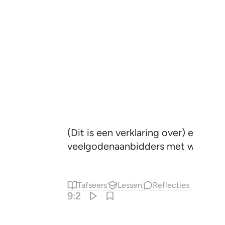
(Dit is een verklaring over) een ve
veelgodenaanbidders met wie julli
Tafseers
Lessen
Reflecties
9:2