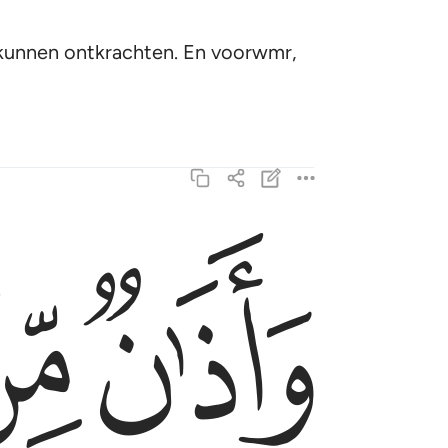
r kunnen ontkrachten. En voorwmr,
ﱚ
ﱛ
واذان من الله ورسوله الى الناس يوم الحج الاكبر 
وَأَذَٰنٌۭ مِّنَ ٱللَّهِ وَرَسُولِهِۦٓ إِلَى ٱلنَّاسِ يَوْمَ ٱلْحَجِّ 