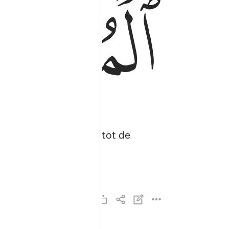
ﱉ
 Boodschapper, gericht tot de