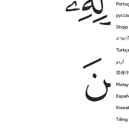
Portu
русск
Shqip
ภาษา
Türkç
اردو
简体
Melay
Españ
Kiswah
Tiếng 