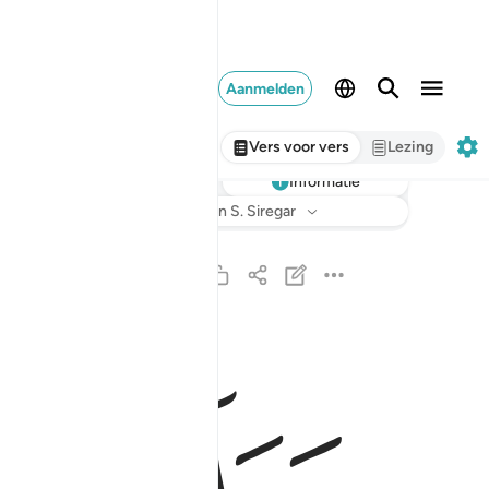
Aanmelden
Vers voor vers
Lezing
Informatie
Luisteren
Vertaling
: Sofian S. Siregar
براءة من الله ورسوله الى الذين عاهدتم من المشر
بَرَآءَةٌۭ مِّنَ ٱللَّهِ وَرَسُولِهِۦٓ إِلَى ٱلَّذِينَ عَـٰهَدت