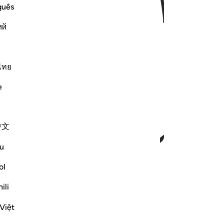
ﱃ
ﱄ
guês
ий
ไทย
ﱇ
ﱈ
e
中文
u
ol
ili
Việt