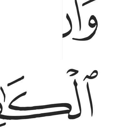
ﱕ
ﱖ
ﱘ