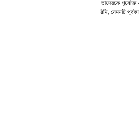
ু উল্লেখিত প্রতিজ্ঞা ভংগেরই অন্তর্ভুক্ত, সেহেতু তাদেরকে পূর্বোক্
guês
য়াতে তোমাদের উপর তেমন কোন আযাব নাযিল করিনি, যেমনটি পূর্বকাল
ий
ไทย
e
中文
u
ol
ili
Việt