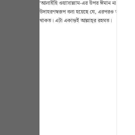
‘আলাইহি ওয়াসাল্লাম-এর উপর ঈমান না আনাও যেহেত
Portu
উদাহরণস্বরূপ বলা হয়েছে যে, এরপরও আমি দুনি
русск
থাকত। এটা একান্তই আল্লাহ্‌র রহমত।
Shqip
ภาษา
Türkç
اردو
简体
Melay
Españ
Kiswah
Tiếng 