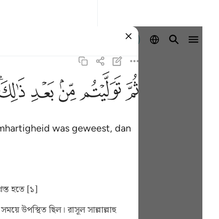
Aanmelden
ﱪ
ﱫ
ﱬ
ﱭ
ﱮﱯ
Barmhartigheid was geweest, dan
স্ত হতে [১]
সময়ে উপস্থিত ছিল। রাসূল সাল্লাল্লাহু