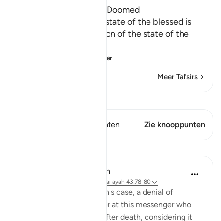
The Punishment of the Doomed
The description of the state of the blessed is
followed by a description of the state of the
doomed.
إِنَّ الْمُجْرِمِينَ ف
…
Lees meer
Meer Tafsirs
Bekijk Qiraat
Dit vers heeft 2 Knooppunten
Zie knooppunten
Lessen
In the Shade of the Quran
31 weken geleden
·
Verwijzen naar
ayah 43:78-80
The corrupt rich add, in this case, a denial of
resurrection. They wonder at this messenger who
alerts them to such life after death, considering it