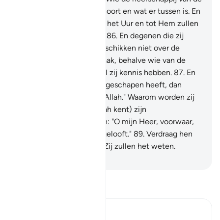
hemelen en de aarde behoort en wat er tussen is. En
bij Hem is de kennis over het Uur en tot Hem zullen
jullie terugkeerd worden.
86
.
En degenen die zij
naast Hem aanroepen beschikken niet over de
mogelijkheid tot voorspraak, behalve wie van de
Waarheid getuigen terwijl zij kennis hebben.
87
.
En
als jij hun vraagt wie hen geschapen heeft, dan
zullen zij zeker zeggen: "Allah." Waarom worden zij
dan belogen?
88
.
En (Allah kent) zijn
(Moehammad's) woorden: "O mijn Heer, voorwaar,
zij zijn een volk dat niet gelooft."
89
.
Verdraag hen
maar, en zeg: "Vaarwel!" Zij zullen het weten.
-
Sofian S. Siregar
Lees Tafsir
Ibn Kathir (Abridged)