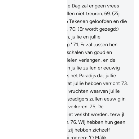
68
.
O Mijn dienaren, op die Dag zal er geen vrees
voor jullie zijn en jullie zullen niet treuren.
69
.
(Zij
zijn) degenen die in Onze Tekenen geloofden en die
zich (aan Ons) overgaven.
70
.
(Er wordt gezegd:)
"Treedt het Pandijs binnen, jullie en jullie
echtgenotes, in blijdschap."
71
.
Er zal tussen hen
worden rondgegaan met schalen van goud en
bekers. Daarin is wat de zielen verlangen, en de
verrukking van de ogen. En jullie zullen er eeuwig
levenden zijn.
72
.
En dat is het Paradijs dat jullie
hebben geërfd wegens wat jullie hebben verricht
73
.
Daarin zijn voor jullie vele vruchten waarvan jullie
eten.
74
.
Voorwaar, de misdadigers zullen eeuwig in
de bestraffing van de Hel verkeren.
75
.
De
bestraffing zal voor hen niet verlkht worden, terwijl
zij daarin wanhopigen zijn.
76
.
Wij hebben hun geen
onrecht aangedaan, maar zij hebben zichzelf
onrecht aangedaan.
77
.
Zij roepen: "O Mâlik