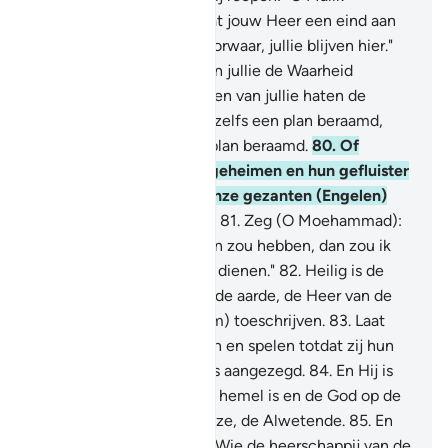
(bewaker van de Hel), laat jouw Heer een eind aan
ons maken." Hij zegt: "Voorwaar, jullie blijven hier."
78
.
Voorzeker, Wij hebben jullie de Waarheid
gebracht, maar de meesten van jullie haten de
Waarheid.
79
.
Zij hebben zelfs een plan beraamd,
daarom hebben Wij een plan beraamd.
80
.
Of
denken zij, dat Wij hun geheimen en hun gefluister
niet horen? Welzeker! Onze gezanten (Engelen)
zijn bij hen, zij schrijven.
81
.
Zeg (O Moehammad):
"Als de Erbarmer een zoon zou hebben, dan zou ik
de eerste zijn om hem te dienen."
82
.
Heilig is de
Heer van de hemelen en de aarde, de Heer van de
Troon, boven wat zij (Hem) toeschrijven.
83
.
Laat
hen in hun dwaling blijven en spelen totdat zij hun
Dag ontmoeten die hun is aangezegd.
84
.
En Hij is
Degene Die de God in de hemel is en de God op de
aarde is. En Hij is de Alwijze, de Alwetende.
85
.
En
gezegend is Degene aan Wie de heerschappij van de