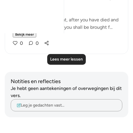
very strange:
"Does he promise you that, after you have died and
become dust and bones, you shall be brought f...
Bekijk meer
0
0
Lees meer lessen
Notities en reflecties
Je hebt geen aantekeningen of overwegingen bij dit
vers.
Leg je gedachten vast…