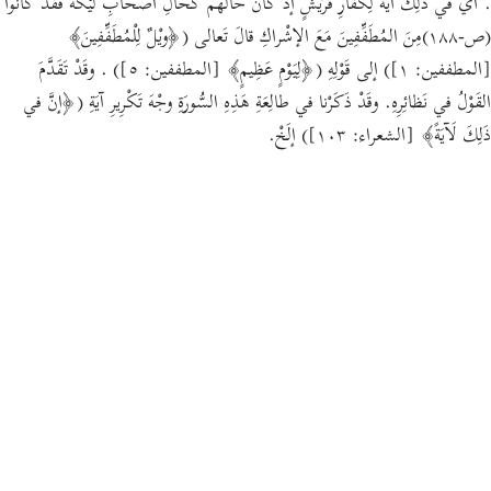
. أيْ في ذَلِكَ آيَةٌ لِكُفّارِ قُرَيْشٍ إذْ كانَ حالُهم كَحالِ أصْحابِ لَيْكَةَ فَقَدْ كانُوا
(ص-١٨٨)مِنَ المُطَفِّفِينَ مَعَ الإشْراكِ قالَ تَعالى (﴿ويْلٌ لِلْمُطَفِّفِينَ﴾
[المطففين: ١]) إلى قَوْلِهِ (﴿لِيَوْمٍ عَظِيمٍ﴾ [المطففين: ٥]) . وقَدْ تَقَدَّمَ
القَوْلُ في نَظائِرِهِ. وقَدْ ذَكَرْنا في طالِعَةِ هَذِهِ السُّورَةِ وجْهَ تَكْرِيرِ آيَةِ (﴿إنَّ في
ذَلِكَ لَآيَةً﴾ [الشعراء: ١٠٣]) إلَخْ.