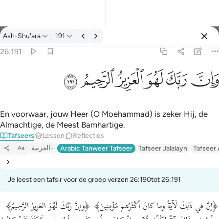
Tafseer: Ash-Shu'ara 26:191
Ash-Shu'ara
191
Aanmelden
26:191
وان ربك لهو العزيز الرحيم ١٩١
ﱽ
ﱾ
ﱿ
ﲀ
ﲁ
ﲂ
وَإِنَّ رَبَّكَ لَهُوَ ٱلْعَزِيزُ ٱلرَّحِيمُ ١٩١
En voorwaar, jouw Heer (O Moehammad) is zeker Hij, de
Almachtige, de Meest Bamhartige.
Tafseers
Lessen
Reflecties
العربية
Arabic Tanweer Tafseer
Tafseer Jalalayn
Tafseer
Aa
Je leest een tafsir voor de groep verzen 26:190tot 26:191
﴿إنَّ في ذَلِكَ لَآيَةً وما كانَ أكْثَرُهم مُؤْمِنِينَ﴾ ﴿وإنَّ رَبَّكَ لَهْوَ العَزِيزُ الرَّحِيمُ﴾