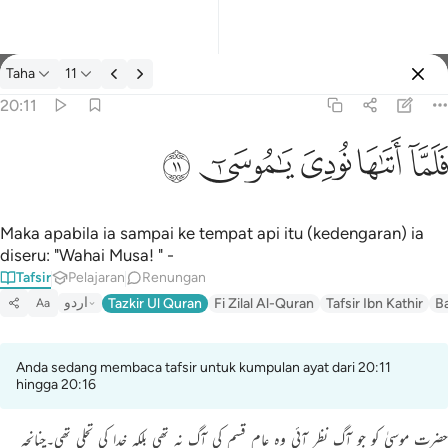
Tafsir: Taha 20:11
Taha
11
Log masuk
20:11
فلما اتاها نودي يا موسى ١١
ﲵ
ﲶ
ﲷ
ﲸ
ﲹ
فَلَمَّآ أَتَىٰهَا نُودِىَ يَـٰمُوسَىٰٓ ١١
Maka apabila ia sampai ke tempat api itu (kedengaran) ia
diseru: "Wahai Musa! " -
Tafsir
Pelajaran
Renungan
اردو
Tazkir Ul Quran
Fi Zilal Al-Quran
Tafsir Ibn Kathir
B
Aa
Anda sedang membaca tafsir untuk kumpulan ayat dari 20:11
hingga 20:16
حضرت موسیٰ کو جو آگ نظر آئی وہ عام قسم کی آگ نہ تھی بلکہ خدا کی تجلی تھی۔چنانچہ