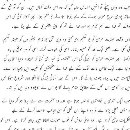
جب وہ وہاں پہنچے تو انھیں احساس دلایا گیا کہ وہ اس وقت کہاں ہیں۔ ان کو تواضع کے
ساتھ پوری طرح متوجہ ہونے کے لیے جوتا اتارنے کا حکم ہوا۔ پھر آواز آئی کہ اس
وقت تم خدا سے ہم کلام ہو اور خدا نے تم کو اپنی پیغمبری کے لیے چنا ہے۔
اس وقت حضرت موسیٰ کو جو تعلیم دی گئی وہ وہی تھی جو تمام پیغمبروں کو ہمیشہ تعلیم
کی گئی ہے۔ یعنی ایک خدا کو معبود بنانا۔ اسی کی عبادت کرنا۔ اسی کو ہر موقع پر یاد
رکھنا۔ پھر حضرت موسیٰ کو زندگی کی اس حقیقت کی خبر دی گئی کہ موجودہ دنیا امتحان کی
دنیا ہے۔ ایک خاص مدت تک کے لیے خدا نے حقیقتوں کو غیب میں چھپا دیا ہے۔
قیامت میں یہ پردہ پھٹ جائے گا۔ اس کے بعد انسانی زندگی کا اگلا دور شروع ہوگا جس
میں ہر آدمی اس عمل کے مطابق مقام پائے گا جو اس نے موجودہ دنیا میں کیا تھا۔
جب ایک آدمی پر خواہشوں کا غلبہ ہوتا ہے اور وہ آخرت سے بے پروا ہو کر دنیا کے
راستوں میںچل پڑتا ہے تو وہ اپنے اس فعل کو حق بجانب ثابت کرنے کے لیے
نظریات وضع کرتا ہے۔ وہ اپنی روش کو خوب صورت الفاظ میں بیان کرتا ہے۔ اس کو
سن کر دوسرے لوگ بھی آخرت سے غافل ہوجاتے ہیں۔ ایسی حالت میں مومن کو