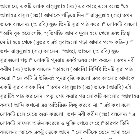
আছে যে, একটি লোক রাসূলুল্লাহ (সঃ) এর কাছে এসে বলেঃ “হে
আল্লাহর রাসূল (সঃ)! আমাকে পড়িয়ে দিন।” রাসূলুল্লাহ (সঃ) তখন
তাকে বললেনঃ (আরবি) যুক্ত তিনটি সূরা পাঠ করো।” লোকটি বললো
“আমি বৃদ্ধ হয়ে গেছি, স্মৃতিশক্তি আমার দুর্বল হয়ে গেছে এবং জিহ্বা
মোটা হয়ে গেছে (সুতরাং এই সূরাগুলো পড়া আমার পক্ষে কঠিন)।”
তখন রাসূলুল্লাহ (সঃ) বললেন, “আচ্ছা, তাহলে (আরবি) যুক্ত
সূরাগুলো পড়।” লোকটি পুনরায় একই ওযর পেশ করলো। তখন নবী
করীম (সঃ) তাকে বললেন “তাহলে (আরবি) বিশিষ্ট তিনটি সূরা পাঠ
করো।” লোকটি ঐ উক্তিরই পুনরাবৃত্তি করলো এবং বললোঃ আমাকে
একটি সূরার সবক দিন।” তখন রাসূলুল্লাহ (সঃ) তাকে (আরবি) এই
সূরাটিই পাঠ করালেন। পড়া শেষ করার পর লোকটি বললোঃ “আল্লাহর
কসম! আমি কখনো এর অতিরিক্ত কিছু করবো না।” এই কথা বলে
লোকটি চলে যেতে শুরু করলো। তখন নবী করীম (সঃ) বললেনঃ “এ
লোকটি সাফল্য অর্জন করেছে ও মুক্তি পেয়ে গেছে।”তারপর তিনি
বললেনঃ “তাকে একটু ডেকে আনে।” লোকটিকে ডেনে আনা হলে