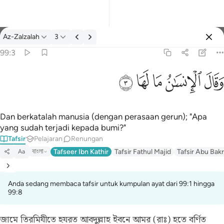
Tafsir: Az-Zalzalah 99:3
Az-Zalzalah
3
Log masuk
99:3
وقال الانسان ما لها ٣
ﱾ
ﱿ
ﲀ
ﲁ
ﲂ
وَقَالَ ٱلْإِنسَـٰنُ مَا لَهَا ٣
Dan berkatalah manusia (dengan perasaan gerun); "Apa
yang sudah terjadi kepada bumi?"
Tafsir
Pelajaran
Renungan
বাংলা
Tafseer Ibn Kathir
Tafsir Fathul Majid
Tafsir Abu Bakr
Aa
Anda sedang membaca tafsir untuk kumpulan ayat dari 99:1 hingga
99:8
জামে তিরমিযীতে হযরত আবদুল্লাহ ইবনে আমর (রাঃ) হতে বর্ণিত