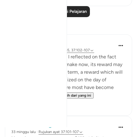
Baca Lagi Pelajaran
Refleksi
Hammad Fahim
10 minggu lalu
·
Rujukan
ayat 3:185, 37:102-107
When I read these verses, I reflected on the fact
that for any sacrifice we make now, its reward may
not be visible in the short term, a reward which will
only be truly and fully realized on the day of
judgement. In an era where most have become
accustomed to ...
Lihat lebih dari yang ini
32
7
Hammad Fahim
33 minggu lalu
·
Rujukan
ayat 37:101-107