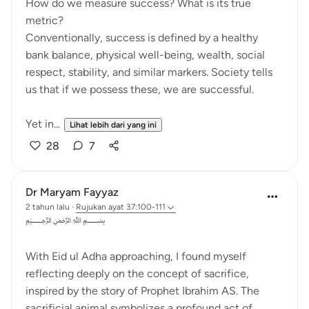
How do we measure success? What is its true
metric?
Conventionally, success is defined by a healthy
bank balance, physical well-being, wealth, social
respect, stability, and similar markers. Society tells
us that if we possess these, we are successful.
Yet in...
Lihat lebih dari yang ini
28
7
Dr Maryam Fayyaz
2 tahun lalu
·
Rujukan
ayat 37:100-111
﷽
With Eid ul Adha approaching, I found myself
reflecting deeply on the concept of sacrifice,
inspired by the story of Prophet Ibrahim AS. The
sacrificial animal symbolizes a profound act of