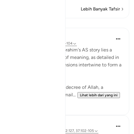
Lebih Banyak Tafsir
Pelajaran
Hammad Fahim
2 tahun lalu
·
Rujukan
ayat 37:101-104
In the grand tapestry of Ibrahim's AS story lies a
narrative rich with layers of meaning, as detailed in
Surah Saffat. Three dimensions intertwine to form a
profound lesson in faith.
Firstly, there is the divine decree of Allah, a
command (to sacrifice Ismail...
Lihat lebih dari yang ini
28
3
Hammad Fahim
3 tahun lalu
·
Rujukan
ayat 22:78, 2:127, 37:102-105