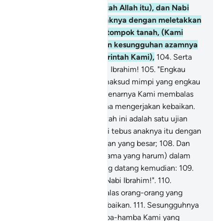
bulat (menjunjung perintah Allah itu), dan Nabi
Ibrahim merebahkan anaknya dengan meletakkan
iringan mukanya di atas tompok tanah, (Kami
sifatkan Ibrahim - dengan kesungguhan azamnya
itu telah menjalankan perintah Kami),
104
.
Serta
Kami menyerunya: "Wahai Ibrahim!
105
.
"Engkau
telah menyempurnakan maksud mimpi yang engkau
lihat itu". Demikianlah sebenarnya Kami membalas
orang-orang yang berusaha mengerjakan kebaikan.
106
.
Sesungguhnya perintah ini adalah satu ujian
yang nyata;
107
.
Dan Kami tebus anaknya itu dengan
seekor binatang sembelihan yang besar;
108
.
Dan
Kami kekalkan baginya (nama yang harum) dalam
kalangan orang-orang yang datang kemudian:
109
.
"Salam sejahtera kepada Nabi Ibrahim!".
110
.
Demikianlah Kami membalas orang-orang yang
berusaha mengerjakan kebaikan.
111
.
Sesungguhnya
Nabi Ibrahim itu dari hamba-hamba Kami yang