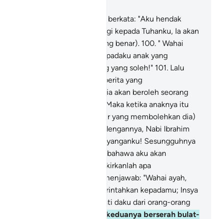
Bab 37, Halaman 450, Juz 23
99
.
Dan Nabi Ibrahim pula berkata: "Aku hendak
(meninggalkan kamu) pergi kepada Tuhanku, Ia akan
memimpinku (ke jalan yang benar).
100
.
" Wahai
Tuhanku! Kurniakanlah kepadaku anak yang
terhitung dari orang-orang yang soleh!"
101
.
Lalu
Kami berikan kepadanya berita yang
mengembirakan, bahawa ia akan beroleh seorang
anak yang penyabar.
102
.
Maka ketika anaknya itu
sampai (ke peringkat umur yang membolehkan dia)
berusaha bersama-sama dengannya, Nabi Ibrahim
berkata: "Wahai anak kesayanganku! Sesungguhnya
aku melihat dalam mimpi bahawa aku akan
menyembelihmu; maka fikirkanlah apa
pendapatmu?". Anaknya menjawab: "Wahai ayah,
jalankanlah apa yang diperintahkan kepadamu; Insya
Allah, ayah akan mendapati daku dari orang-orang
yang sabar".
103
.
Setelah keduanya berserah bulat-