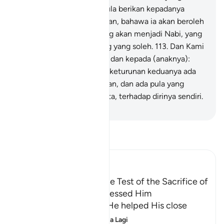
beriman.
112
.
Dan Kami pula berikan kepadanya
berita yang mengembirakan, bahawa ia akan beroleh
(seorang anak): Ishak, yang akan menjadi Nabi, yang
terhitung dari orang-orang yang soleh.
113
.
Dan Kami
limpahi berkat kepadanya dan kepada (anaknya):
Ishak; dan di antara zuriat keturunan keduanya ada
yang mengerjakan kebaikan, dan ada pula yang
berlaku zalim dengan nyata, terhadap dirinya sendiri.
-
Abdullah Muhammad Basmeih
Baca Tafsir
Ibn Kathir (Abridged)
Ibrahim's Emigration, the Test of the Sacrifice of
Isma`il, and how Allah blessed Him
Allah tells us that after He helped His close
friend Ibrahim, pea
…
Baca Lagi