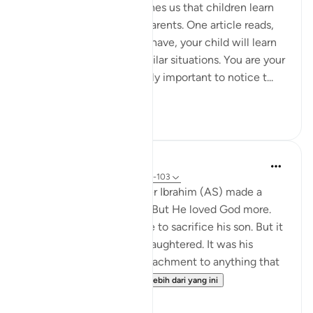
Modern psychology teaches us that children learn
through observing their parents. One article reads,
'By watching how you behave, your child will learn
about how to react in similar situations. You are your
child’s role model. It’s really important to notice t...
Lihat lebih dari yang ini
57
10
Yasmin Mogahed
4 tahun lalu
·
Rujukan
ayat 37:102-103
Many years ago, our father Ibrahim (AS) made a
choice. He loved his son. But He loved God more.
The commandment came to sacrifice his son. But it
wasn't his son that was slaughtered. It was his
attachment. It was his attachment to anything that
could compete w...
Lihat lebih dari yang ini
67
3