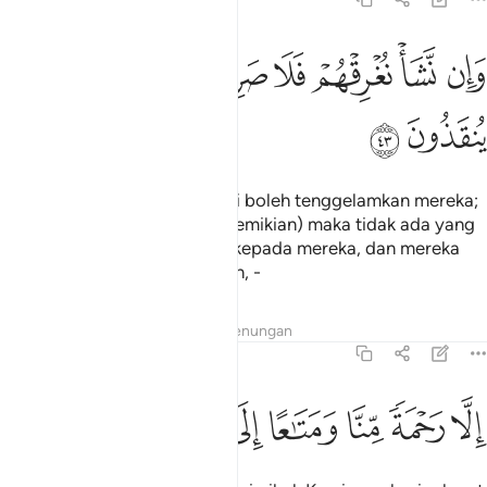
ﱑ
ﱒ
ﱓ
ﱔ
ﱕ
ان نشا نغرقهم فلا صريخ لهم ولا هم ينقذون ٤٣
ﱖ
ﱗ
ﱘ
َإِن نَّشَأْ نُغْرِقْهُمْ فَلَا صَرِيخَ لَهُمْ وَلَا هُمْ يُنقَذُونَ ٤٣
ﱙ
ﱚ
Dan jika kami kehendaki, kami boleh tenggelamkan mereka;
(kiranya Kami lakukan yang demikian) maka tidak ada yang
dapat memberi pertolongan kepada mereka, dan mereka
juga tidak dapat diselamatkan, -
Tafsir
Lapisan
Pelajaran
Renungan
36:44
ﱛ
ﱜ
ﱝ
لا رحمة منا ومتاعا الى حين ٤٤
ﱞ
ﱟ
ﱠ
ﱡ
ِلَّا رَحْمَةًۭ مِّنَّا وَمَتَـٰعًا إِلَىٰ حِينٍۢ ٤٤