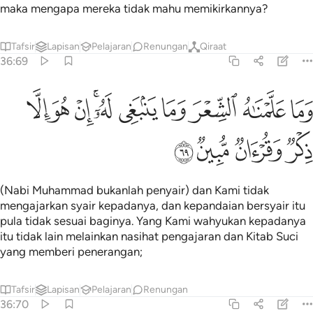
maka mengapa mereka tidak mahu memikirkannya?
Tafsir
Lapisan
Pelajaran
Renungan
Qiraat
36:69
ﲺ
ﲻ
ﲼ
ﲽ
ﲾ
ﲿﳀ
ﳁ
ما علمناه الشعر وما ينبغي له ان هو الا ذكر وقران مبين ٦٩
ﳂ
ﳃ
َمَا عَلَّمْنَـٰهُ ٱلشِّعْرَ وَمَا يَنۢبَغِى لَهُۥٓ ۚ إِنْ هُوَ إِلَّا ذِكْرٌۭ وَقُرْءَانٌۭ مُّبِ
ﳄ
ﳅ
ﳆ
ﳇ
(Nabi Muhammad bukanlah penyair) dan Kami tidak
mengajarkan syair kepadanya, dan kepandaian bersyair itu
pula tidak sesuai baginya. Yang Kami wahyukan kepadanya
itu tidak lain melainkan nasihat pengajaran dan Kitab Suci
yang memberi penerangan;
Tafsir
Lapisan
Pelajaran
Renungan
36:70