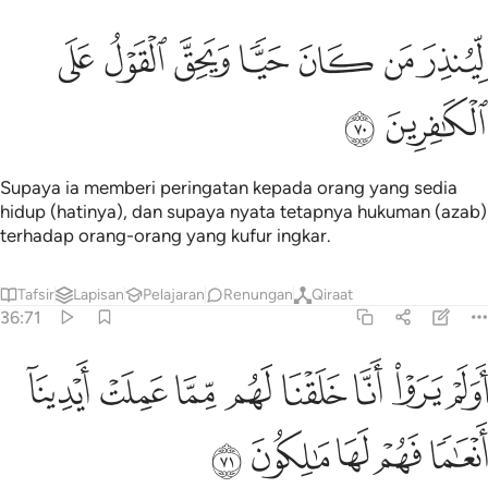
ﳈ
ﳉ
ﳊ
ﳋ
ينذر من كان حيا ويحق القول على الكافرين ٧٠
ﳌ
ﳍ
ﳎ
ِّيُنذِرَ مَن كَانَ حَيًّۭا وَيَحِقَّ ٱلْقَوْلُ عَلَى ٱلْكَـٰفِرِينَ ٧٠
ﳏ
ﳐ
Supaya ia memberi peringatan kepada orang yang sedia
hidup (hatinya), dan supaya nyata tetapnya hukuman (azab)
terhadap orang-orang yang kufur ingkar.
Tafsir
Lapisan
Pelajaran
Renungan
Qiraat
36:71
ﱁ
ﱂ
ﱃ
ﱄ
ﱅ
ﱆ
ﱇ
ولم يروا انا خلقنا لهم مما عملت ايدينا انعاما فهم لها مالكون ٧١
ﱈ
َوَلَمْ يَرَوْا۟ أَنَّا خَلَقْنَا لَهُم مِّمَّا عَمِلَتْ أَيْدِينَآ أَنْعَـٰمًۭا فَهُمْ لَهَا مَـٰلِكُونَ ٧١
ﱉ
ﱊ
ﱋ
ﱌ
ﱍ