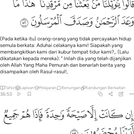
ﲷ
ﲸ
ﲹ
ﲺ
ﲻ
ﲼﲽ ﲾ
ﲿ
ﳀ
َالُوا۟ يَـٰوَيْلَنَا مَنۢ بَعَثَنَا مِن مَّرْقَدِنَا ۜ ۗ هَـٰذَا مَا وَعَدَ ٱلرَّحْمَـٰ
ﳁ
ﳂ
ﳃ
ﳄ
ﳅ
(Pada ketika itu) orang-orang yang tidak percayakan hidup
semula berkata: Aduhai celakanya kami! Siapakah yang
membangkitkan kami dari kubur tempat tidur kami?,, (Lalu
dikatakan kepada mereka): " Inilah dia yang telah dijanjikan
oleh Allah Yang Maha Pemurah dan benarlah berita yang
disampaikan oleh Rasul-rasul!,
Tafsir
Lapisan
Pelajaran
Renungan
Kandungan Berkaitan
36:53
ﳆ
ﳇ
ﳈ
ﳉ
ﳊ
ﳋ
ن كانت الا صيحة واحدة فاذا هم جميع لدينا محضرون ٥٣
ﳌ
ﳍ
ِن كَانَتْ إِلَّا صَيْحَةًۭ وَٰحِدَةًۭ فَإِذَا هُمْ جَمِيعٌۭ لَّدَيْنَا مُحْضَرُونَ ٥٣
ﳎ
ﳏ
ﳐ