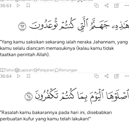
36:63
ﲄ
ﲅ
ﲆ
اذه جهنم التي كنتم توعدون ٦٣
ﲇ
ﲈ
ﲉ
َـٰذِهِۦ جَهَنَّمُ ٱلَّتِى كُنتُمْ تُوعَدُونَ ٦٣
"Yang kamu saksikan sekarang ialah neraka Jahannam, yang
kamu selalu diancam memasukinya (kalau kamu tidak
taatkan perintah Allah).
Tafsir
Lapisan
Pelajaran
Renungan
36:64
ﲊ
ﲋ
ﲌ
صلوها اليوم بما كنتم تكفرون ٦٤
ﲍ
ﲎ
ﲏ
صْلَوْهَا ٱلْيَوْمَ بِمَا كُنتُمْ تَكْفُرُونَ ٦٤
"Rasalah kamu bakarannya pada hari ini, disebabkan
perbuatan kufur yang kamu telah lakukan!"