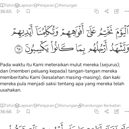
Tafsir
Lapisan
Pelajaran
Renungan
36:65
ﲐ
ﲑ
ﲒ
ﲓ
ﲔ
ﲕ
ليوم نختم على افواههم وتكلمنا ايديهم وتشهد ارجلهم بما كانوا يكسبون ٦٥
لْيَوْمَ نَخْتِمُ عَلَىٰٓ أَفْوَٰهِهِمْ وَتُكَلِّمُنَآ أَيْدِيهِمْ وَتَشْهَدُ أَرْجُلُهُم بِمَا كَانُوا۟ يَكْسِبُو
ﲖ
ﲗ
ﲘ
ﲙ
ﲚ
ﲛ
Pada waktu itu Kami meteraikan mulut mereka (sejurus);
dan (memberi peluang kepada) tangan-tangan mereka
memberitahu Kami (kesalahan masing-masing), dan kaki
mereka pula menjadi saksi tentang apa yang mereka telah
usahakan.
Tafsir
Lapisan
Pelajaran
Renungan
Kandungan Berkaitan
36:66
لو نشاء لطمسنا على اعينهم فاستبقوا الصراط فانى يبصرون ٦٦