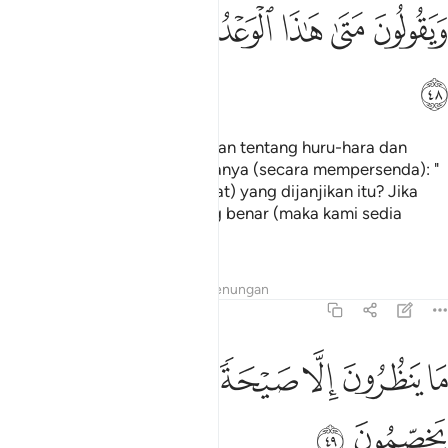
ﲓ
ﲔ
ﲕ
ﲖ
ﲗ
يقولون متى هاذا الوعد ان كنتم صادقين ٤٨
ﲘ
ﲙ
َيَقُولُونَ مَتَىٰ هَـٰذَا ٱلْوَعْدُ إِن كُنتُمْ صَـٰدِقِينَ ٤٨
ﲚ
Dan (apabila mereka diingatkan tentang huru-hara dan
balasan akhirat) mereka bertanya (secara mempersenda): "
Bilakah datangnya (hari akhirat) yang dijanjikan itu? Jika
betul kamu orang-orang yang benar (maka kami sedia
menunggu)!",
Tafsir
Lapisan
Pelajaran
Renungan
36:49
ﲛ
ﲜ
ﲝ
ﲞ
ﲟ
ا ينظرون الا صيحة واحدة تاخذهم وهم يخصمون ٤٩
ﲠ
ﲡ
َا يَنظُرُونَ إِلَّا صَيْحَةًۭ وَٰحِدَةًۭ تَأْخُذُهُمْ وَهُمْ يَخِصِّمُونَ ٤٩
ﲢ
ﲣ