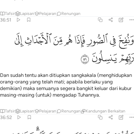
Tafsir
Lapisan
Pelajaran
Renungan
36:51
ﲬ
ﲭ
ﲮ
ﲯ
ﲰ
ﲱ
نفخ في الصور فاذا هم من الاجداث الى ربهم ينسلون ٥١
ﲲ
ﲳ
َنُفِخَ فِى ٱلصُّورِ فَإِذَا هُم مِّنَ ٱلْأَجْدَاثِ إِلَىٰ رَبِّهِمْ يَنسِلُونَ ٥١
ﲴ
ﲵ
ﲶ
Dan sudah tentu akan ditiupkan sangkakala (menghidupkan
orang-orang yang telah mati; apabila berlaku yang
demikian) maka semuanya segera bangkit keluar dari kubur
masing-masing (untuk) mengadap Tuhannya.
Tafsir
Lapisan
Pelajaran
Renungan
Kandungan Berkaitan
36:52
الوا يا ويلنا من بعثنا من مرقدنا هاذا ما وعد الرحمان وصدق المرسلون ٥٢