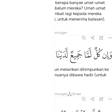
Tidakkah mereka mengetahui berapa banyak umat-umat
yang telah Kami binasakan sebelum mereka? Umat-umat
yang telah binasa itu tidak kembali lagi kepada mereka
(bahkan kembali kepada Kami, untuk menerima balasan).
Tafsir
Lapisan
Pelajaran
Renungan
36:32
ﱲ
ﱳ
ﱴ
ﱵ
ان كل لما جميع لدينا محضرون ٣٢
ﱶ
ﱷ
ﱸ
َإِن كُلٌّۭ لَّمَّا جَمِيعٌۭ لَّدَيْنَا مُحْضَرُونَ ٣٢
Dan tidak ada satu makhluk pun melainkan dihimpunkan ke
tempat perbicaraan Kami, semuanya dibawa hadir (untuk
menerima balasan).
Tafsir
Lapisan
Pelajaran
Renungan
Qiraat
36:33
اية لهم الارض الميتة احييناها واخرجنا منها حبا فمنه ياكلون ٣٣