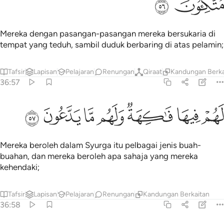
ﱏ
ﱐ
Mereka dengan pasangan-pasangan mereka bersukaria di
tempat yang teduh, sambil duduk berbaring di atas pelamin;
Tafsir
Lapisan
Pelajaran
Renungan
Qiraat
Kandungan Berka
36:57
ﱑ
ﱒ
ﱓ
هم فيها فاكهة ولهم ما يدعون ٥٧
ﱔ
ﱕ
ﱖ
ﱗ
َهُمْ فِيهَا فَـٰكِهَةٌۭ وَلَهُم مَّا يَدَّعُونَ ٥٧
Mereka beroleh dalam Syurga itu pelbagai jenis buah-
buahan, dan mereka beroleh apa sahaja yang mereka
kehendaki;
Tafsir
Lapisan
Pelajaran
Renungan
Kandungan Berkaitan
36:58