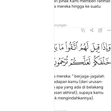
Kecuali dengan kemurahan dari pihak Kami memberi rahmat
dan kesenangan hidup kepada mereka hingga ke suatu
masa.
Tafsir
Lapisan
Pelajaran
Renungan
36:45
ﱢ
ﱣ
ﱤ
ﱥ
ﱦ
ﱧ
ﱨ
ﱩ
اذا قيل لهم اتقوا ما بين ايديكم وما خلفكم لعلكم ترحمون ٤٥
َإِذَا قِيلَ لَهُمُ ٱتَّقُوا۟ مَا بَيْنَ أَيْدِيكُمْ وَمَا خَلْفَكُمْ لَعَلَّكُمْ تُرْحَمُونَ ٤٥
ﱪ
ﱫ
ﱬ
ﱭ
Dan apabila dikatakan kepada mereka: " berjaga-jagalah
kamu akan apa yang ada di hadapan kamu (dari urusan-
urusan hidup di dunia ini), dan apa yang ada di belakang
kamu (dari huru-hara dan balasan akhirat), supaya kamu
beroleh rahmat", (mereka tidak mengindahkannya).