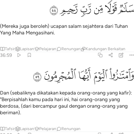
ﱘ
ﱙ
ﱚ
لام قولا من رب رحيم ٥٨
ﱛ
ﱜ
ﱝ
َلَـٰمٌۭ قَوْلًۭا مِّن رَّبٍّۢ رَّحِيمٍۢ ٥٨
(Mereka juga beroleh) ucapan salam sejahtera dari Tuhan
Yang Maha Mengasihani.
Tafsir
Lapisan
Pelajaran
Renungan
Kandungan Berkaitan
36:59
ﱞ
ﱟ
امتازوا اليوم ايها المجرمون ٥٩
ﱠ
ﱡ
ﱢ
َٱمْتَـٰزُوا۟ ٱلْيَوْمَ أَيُّهَا ٱلْمُجْرِمُونَ ٥٩
Dan (sebaliknya dikatakan kepada orang-orang yang kafir):
"Berpisahlah kamu pada hari ini, hai orang-orang yang
berdosa, (dari bercampur gaul dengan orang-orang yang
beriman).
Tafsir
Lapisan
Pelajaran
Renungan