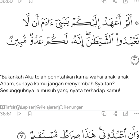
36:60
ﱣ ﱤ
ﱥ
ﱦ
ﱧ
ﱨ
ﱩ
ﱪ
۞ لم اعهد اليكم يا بني ادم ان لا تعبدوا الشيطان انه لكم عدو مبين ٦٠
َلَمْ أَعْهَدْ إِلَيْكُمْ يَـٰبَنِىٓ ءَادَمَ أَن لَّا تَعْبُدُوا۟ ٱلشَّيْطَـٰنَ ۖ إِنَّهُۥ لَكُمْ عَدُوّ
ﱫ
ﱬﱭ
ﱮ
ﱯ
ﱰ
ﱱ
ﱲ
"Bukankah Aku telah perintahkan kamu wahai anak-anak
Adam, supaya kamu jangan menyembah Syaitan?
Sesungguhnya ia musuh yang nyata terhadap kamu!
Tafsir
Lapisan
Pelajaran
Renungan
36:61
ﱳ
ﱴﱵ
ﱶ
ان اعبدوني هاذا صراط مستقيم ٦١
ﱷ
ﱸ
ﱹ
َأَنِ ٱعْبُدُونِى ۚ هَـٰذَا صِرَٰطٌۭ مُّسْتَقِيمٌۭ ٦١