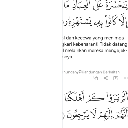
ﱙ
ﱚ
ﱛﱜ
ﱝ
ﱞ
ﱟ
ﱠ
َـٰحَسْرَةً عَلَى ٱلْعِبَادِ ۚ مَا يَأْتِيهِم مِّن رَّسُولٍ إِلَّا كَانُوا۟ بِهِۦ يَسْتَهْزِءُونَ ٣٠
ﱡ
ﱢ
ﱣ
ﱤ
ﱥ
Sungguh besar perasaan sesal dan kecewa yang menimpa
hamba-hamba (yang mengingkari kebenaran)! Tidak datang
kepada mereka seorang Rasul melainkan mereka mengejek-
ejek dan memperolok-olokkannya.
Tafsir
Lapisan
Pelajaran
Renungan
Kandungan Berkaitan
36:31
ﱦ
ﱧ
ﱨ
ﱩ
ﱪ
ﱫ
لم يروا كم اهلكنا قبلهم من القرون انهم اليهم لا يرجعون ٣١
ﱬ
َلَمْ يَرَوْا۟ كَمْ أَهْلَكْنَا قَبْلَهُم مِّنَ ٱلْقُرُونِ أَنَّهُمْ إِلَيْهِمْ لَا يَرْجِعُونَ ٣١
ﱭ
ﱮ
ﱯ
ﱰ
ﱱ