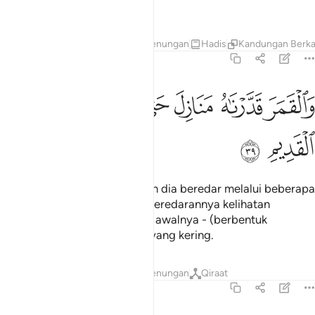
Mengetahui;
Tafsir
Lapisan
Pelajaran
Renungan
Hadis
Kandungan Berka
36:39
ﲻ
ﲼ
ﲽ
ﲾ
ﲿ
القمر قدرناه منازل حتى عاد كالعرجون القديم ٣٩
ﳀ
َٱلْقَمَرَ قَدَّرْنَـٰهُ مَنَازِلَ حَتَّىٰ عَادَ كَٱلْعُرْجُونِ ٱلْقَدِيمِ ٣٩
ﳁ
ﳂ
Dan bulan pula Kami takdirkan dia beredar melalui beberapa
peringkat, sehingga di akhir peredarannya kelihatan
kembalinya pula ke peringkat awalnya - (berbentuk
melengkung) seperti tandan yang kering.
Tafsir
Lapisan
Pelajaran
Renungan
Qiraat
36:40