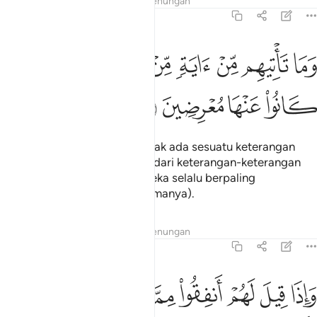
Tafsir
Lapisan
Pelajaran
Renungan
36:46
ﱮ
ﱯ
ﱰ
ﱱ
ﱲ
ﱳ
ما تاتيهم من اية من ايات ربهم الا كانوا عنها معرضين ٤٦
ﱴ
ﱵ
َمَا تَأْتِيهِم مِّنْ ءَايَةٍۢ مِّنْ ءَايَـٰتِ رَبِّهِمْ إِلَّا كَانُوا۟ عَنْهَا مُعْرِضِينَ ٤٦
ﱶ
ﱷ
ﱸ
ﱹ
Dan (itulah tabiat mereka) tidak ada sesuatu keterangan
yang sampai kepada mereka dari keterangan-keterangan
tuhan mereka melainkan mereka selalu berpaling
daripadanya (enggan menerimanya).
Tafsir
Lapisan
Pelajaran
Renungan
36:47
ﱺ
ﱻ
ﱼ
ﱽ
ﱾ
ﱿ
ﲀ
ﲁ
اذا قيل لهم انفقوا مما رزقكم الله قال الذين كفروا للذين امنوا انطعم م
َإِذَا قِيلَ لَهُمْ أَنفِقُوا۟ مِمَّا رَزَقَكُمُ ٱللَّهُ قَالَ ٱلَّذِينَ كَفَرُوا۟ لِلَّذِينَ ءَامَنُو