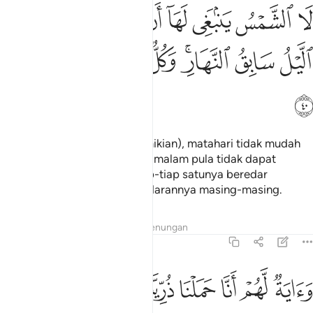
ﳃ
ﳄ
ﳅ
ﳆ
ﳇ
ﳈ
ﳉ
ﳊ
ا الشمس ينبغي لها ان تدرك القمر ولا الليل سابق النهار وكل في فلك يس
َا ٱلشَّمْسُ يَنۢبَغِى لَهَآ أَن تُدْرِكَ ٱلْقَمَرَ وَلَا ٱلَّيْلُ سَابِقُ ٱلنَّهَارِ ۚ وَكُل
ﳋ
ﳌ
ﳍﳎ
ﳏ
ﳐ
ﳑ
ﳒ
ﳓ
(Dengan ketentuan yang demikian), matahari tidak mudah
baginya mengejar bulan, dan malam pula tidak dapat
mendahului siang; kerana tiap-tiap satunya beredar
terapung-apung di tempat edarannya masing-masing.
Tafsir
Lapisan
Pelajaran
Renungan
36:41
ﱁ
ﱂ
ﱃ
ﱄ
ﱅ
اية لهم انا حملنا ذريتهم في الفلك المشحون ٤١
ﱆ
ﱇ
َءَايَةٌۭ لَّهُمْ أَنَّا حَمَلْنَا ذُرِّيَّتَهُمْ فِى ٱلْفُلْكِ ٱلْمَشْحُونِ ٤١