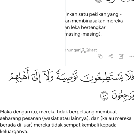
Mereka tidak menunggu melainkan satu pekikan yang -
(dengan secara mengejut) akan membinasakan mereka
semasa mereka dalam keadaan leka bertengkar
(merundingkan urusan dunia masing-masing).
Tafsir
Lapisan
Pelajaran
Renungan
Qiraat
36:50
ﲤ
ﲥ
ﲦ
لا يستطيعون توصية ولا الى اهلهم يرجعون ٥٠
ﲧ
ﲨ
ﲩ
َلَا يَسْتَطِيعُونَ تَوْصِيَةًۭ وَلَآ إِلَىٰٓ أَهْلِهِمْ يَرْجِعُونَ ٥٠
ﲪ
ﲫ
Maka dengan itu, mereka tidak berpeluang membuat
sebarang pesanan (wasiat atau lainnya), dan (kalau mereka
berada di luar) mereka tidak sempat kembali kepada
keluarganya.