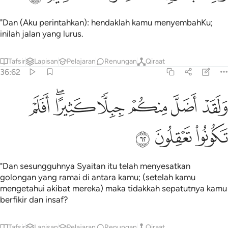
"Dan (Aku perintahkan): hendaklah kamu menyembahKu;
inilah jalan yang lurus.
Tafsir
Lapisan
Pelajaran
Renungan
Qiraat
36:62
ﱺ
ﱻ
ﱼ
ﱽ
لقد اضل منكم جبلا كثيرا افلم تكونوا تعقلون ٦٢
ﱾﱿ
ﲀ
َلَقَدْ أَضَلَّ مِنكُمْ جِبِلًّۭا كَثِيرًا ۖ أَفَلَمْ تَكُونُوا۟ تَعْقِلُونَ ٦٢
ﲁ
ﲂ
ﲃ
"Dan sesungguhnya Syaitan itu telah menyesatkan
golongan yang ramai di antara kamu; (setelah kamu
mengetahui akibat mereka) maka tidakkah sepatutnya kamu
berfikir dan insaf?
Tafsir
Lapisan
Pelajaran
Renungan
Qiraat