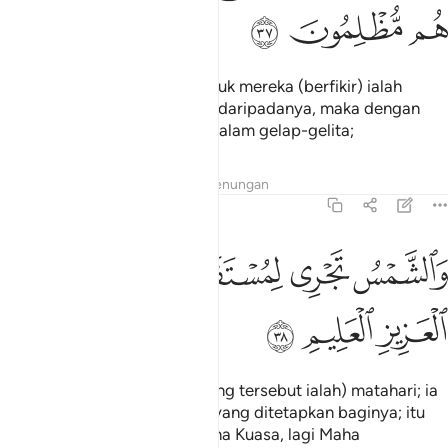
ﲮ
ﲯ
ﲰ
Dan lagi dalil yang terang untuk mereka (berfikir) ialah
malam; Kami hilangkan siang daripadanya, maka dengan
serta-merta mereka berada dalam gelap-gelita;
Tafsir
Lapisan
Pelajaran
Renungan
36:38
ﲱ
ﲲ
ﲳ
ﲴﲵ
الشمس تجري لمستقر لها ذالك تقدير العزيز العليم ٣٨
ﲶ
ﲷ
َٱلشَّمْسُ تَجْرِى لِمُسْتَقَرٍّۢ لَّهَا ۚ ذَٰلِكَ تَقْدِيرُ ٱلْعَزِيزِ ٱلْعَلِيمِ ٣٨
ﲸ
ﲹ
ﲺ
Dan (sebahagian dari dalil yang tersebut ialah) matahari; ia
kelihatan beredar ke tempat yang ditetapkan baginya; itu
adalah takdir Tuhan yang Maha Kuasa, lagi Maha