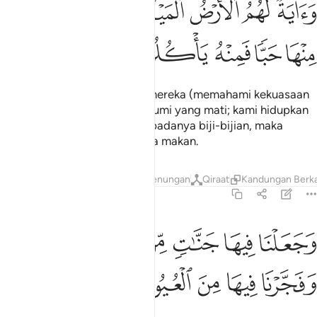
ﱹ
ﱺ
ﱻ
ﱼ
ﱽ
ﱾ
َءَايَةٌۭ لَّهُمُ ٱلْأَرْضُ ٱلْمَيْتَةُ أَحْيَيْنَـٰهَا وَأَخْرَجْنَا مِنْهَا حَبًّۭا فَمِنْهُ يَأْكُلُونَ ٣
ﱿ
ﲀ
ﲁ
ﲂ
ﲃ
Dan dalil yang terang untuk mereka (memahami kekuasaan
dan kemurahan kami), ialah bumi yang mati; kami hidupkan
dia serta kami keluarkan daripadanya biji-bijian, maka
daripada biji-bijian itu mereka makan.
Tafsir
Lapisan
Pelajaran
Renungan
Qiraat
Kandungan Berka
36:34
ﲄ
ﲅ
ﲆ
ﲇ
ﲈ
جعلنا فيها جنات من نخيل واعناب وفجرنا فيها من العيون ٣٤
ﲉ
َجَعَلْنَا فِيهَا جَنَّـٰتٍۢ مِّن نَّخِيلٍۢ وَأَعْنَـٰبٍۢ وَفَجَّرْنَا فِيهَا مِ
ﲊ
ﲋ
ﲌ
ﲍ
ﲎ