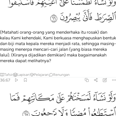
ﲜ
ﲝ
ﲞ
ﲟ
ﲠ
ﲡ
َلَوْ نَشَآءُ لَطَمَسْنَا عَلَىٰٓ أَعْيُنِهِمْ فَٱسْتَبَقُوا۟ ٱلصِّرَٰطَ فَأَنَّىٰ يُبْصِرُونَ ٦٦
ﲢ
ﲣ
ﲤ
ﲥ
(Matahati orang-orang yang menderhaka itu rosak) dan
kalau Kami kehendaki, Kami berkuasa menghapuskan bentuk
dan biji mata kepala mereka menjadi rata, sehingga masing-
masing menerpa mencari-cari jalan (yang biasa mereka
lalui). (Kiranya dijadikan demikian) maka bagaimanakah
mereka dapat melihatnya?
Tafsir
Lapisan
Pelajaran
Renungan
36:67
ﲦ
ﲧ
ﲨ
ﲩ
ﲪ
ﲫ
لو نشاء لمسخناهم على مكانتهم فما استطاعوا مضيا ولا يرجعون ٦٧
َلَوْ نَشَآءُ لَمَسَخْنَـٰهُمْ عَلَىٰ مَكَانَتِهِمْ فَمَا ٱسْتَطَـٰعُوا۟ مُضِيًّۭا وَلَا يَرْجِعُو
ﲬ
ﲭ
ﲮ
ﲯ
ﲰ