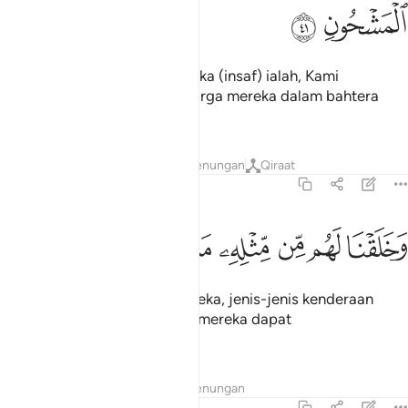
ﱈ
ﱉ
Dan satu dalil lagi untuk mereka (insaf) ialah, Kami
membawa belayar jenis keluarga mereka dalam bahtera
yang penuh sarat;
Tafsir
Lapisan
Pelajaran
Renungan
Qiraat
36:42
ﱊ
ﱋ
ﱌ
خلقنا لهم من مثله ما يركبون ٤٢
ﱍ
ﱎ
ﱏ
ﱐ
َخَلَقْنَا لَهُم مِّن مِّثْلِهِۦ مَا يَرْكَبُونَ ٤٢
Dan Kami ciptakan untuk mereka, jenis-jenis kenderaan
yang sama dengannya, yang mereka dapat
mengenderainya.
Tafsir
Lapisan
Pelajaran
Renungan
36:43