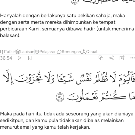
Hanyalah dengan berlakunya satu pekikan sahaja, maka
dengan serta merta mereka dihimpunkan ke tempat
perbicaraan Kami, semuanya dibawa hadir (untuk menerima
balasan).
Tafsir
Lapisan
Pelajaran
Renungan
Qiraat
36:54
ﳑ
ﳒ
ﳓ
ﳔ
ﳕ
ﳖ
اليوم لا تظلم نفس شييا ولا تجزون الا ما كنتم تعملون ٥٤
ﳗ
ﳘ
َٱلْيَوْمَ لَا تُظْلَمُ نَفْسٌۭ شَيْـًۭٔا وَلَا تُجْزَوْنَ إِلَّا مَا كُنتُمْ تَعْمَلُونَ ٥٤
ﳙ
ﳚ
ﳛ
ﳜ
Maka pada hari itu, tidak ada seseorang yang akan dianiaya
sedikitpun, dan kamu pula tidak akan dibalas melainkan
menurut amal yang kamu telah kerjakan.