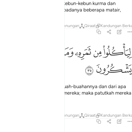
Dan kami jadikan di bumi itu kebun-kebun kurma dan
anggur, dan kami pancarkan padanya beberapa matair,
Tafsir
Lapisan
Pelajaran
Renungan
Qiraat
Kandungan Berka
36:35
ﲏ
ﲐ
ﲑ
ﲒ
ياكلوا من ثمره وما عملته ايديهم افلا يشكرون ٣٥
ﲓ
ﲔﲕ
ﲖ
ِيَأْكُلُوا۟ مِن ثَمَرِهِۦ وَمَا عَمِلَتْهُ أَيْدِيهِمْ ۖ أَفَلَا يَشْكُرُونَ ٣٥
ﲗ
ﲘ
Supaya mereka makan dari buah-buahannya dan dari apa
yang dikerjakan oleh tangan mereka; maka patutkah mereka
tidak bersyukur?
Tafsir
Lapisan
Pelajaran
Renungan
Qiraat
Kandungan Berka
36:36