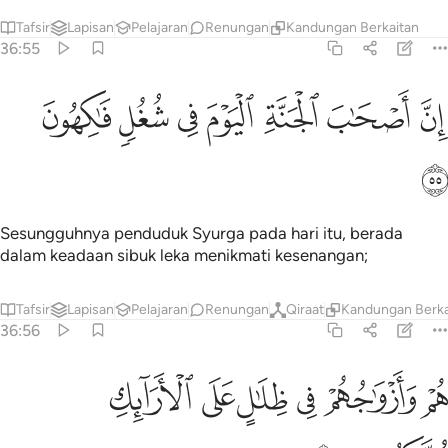
Tafsir
Lapisan
Pelajaran
Renungan
Kandungan Berkaitan
36:55
ﱁ
ﱂ
ﱃ
ﱄ
ن اصحاب الجنة اليوم في شغل فاكهون ٥٥
ﱅ
ﱆ
ﱇ
ِنَّ أَصْحَـٰبَ ٱلْجَنَّةِ ٱلْيَوْمَ فِى شُغُلٍۢ فَـٰكِهُونَ ٥٥
ﱈ
Sesungguhnya penduduk Syurga pada hari itu, berada
dalam keadaan sibuk leka menikmati kesenangan;
Tafsir
Lapisan
Pelajaran
Renungan
Qiraat
Kandungan Berka
36:56
ﱉ
ﱊ
ﱋ
ﱌ
ﱍ
م وازواجهم في ظلال على الارايك متكيون ٥٦
ﱎ
ُمْ وَأَزْوَٰجُهُمْ فِى ظِلَـٰلٍ عَلَى ٱلْأَرَآئِكِ مُتَّكِـُٔونَ ٥٦