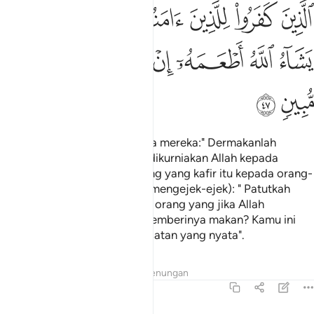
ﲂ
ﲃ
ﲄ
ﲅ
ﲆ
ﲇ
ﲈ
ﲉ
ﲊ
ﲋ
ﲌ
ﲍ
ﲎ
ﲏ
ﲐ
ﲑ
ﲒ
Dan apabila dikatakan kepada mereka:" Dermakanlah
sebahagian dari rezeki yang dikurniakan Allah kepada
kamu", berkatalah orang-orang yang kafir itu kepada orang-
orang yang beriman (secara mengejek-ejek): " Patutkah
kami memberi makan kepada orang yang jika Allah
kehendaki tentulah Ia akan memberinya makan? Kamu ini
hanyalah berada dalam kesesatan yang nyata".
Tafsir
Lapisan
Pelajaran
Renungan
36:48