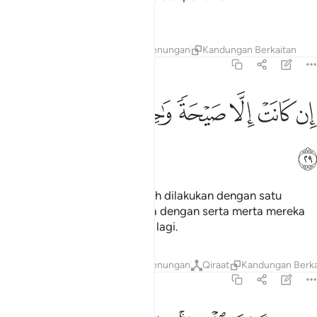
menurunkannya.
Tafsir
Lapisan
Pelajaran
Renungan
Kandungan Berkaitan
36:29
ﱐ
ﱑ
ﱒ
ﱓ
ن كانت الا صيحة واحدة فاذا هم خامدون ٢٩
ﱔ
ﱕ
ﱖ
ﱗ
ِن كَانَتْ إِلَّا صَيْحَةًۭ وَٰحِدَةًۭ فَإِذَا هُمْ خَـٰمِدُونَ ٢٩
ﱘ
(Kebinasaan mereka) hanyalah dilakukan dengan satu
pekikan (yang dahsyat), maka dengan serta merta mereka
semua sunyi-sepi tidak hidup lagi.
Tafsir
Lapisan
Pelajaran
Renungan
Qiraat
Kandungan Berka
36:30
ا حسرة على العباد ما ياتيهم من رسول الا كانوا به يستهزيون ٣٠