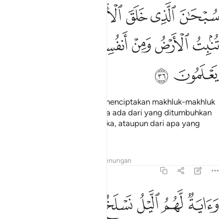
ﲙ
ﲚ
ﲛ
ﲜ
ﲝ
ﲞ
بحان الذي خلق الازواج كلها مما تنبت الارض ومن انفسهم ومما لا يعلمو
ُبْحَـٰنَ ٱلَّذِى خَلَقَ ٱلْأَزْوَٰجَ كُلَّهَا مِمَّا تُنۢبِتُ ٱلْأَرْضُ وَمِنْ أَنفُسِهِمْ وَمِمَّا لَا ي
ﲟ
ﲠ
ﲡ
ﲢ
ﲣ
ﲤ
ﲥ
ﲦ
Maha Suci Tuhan yang telah menciptakan makhluk-makhluk
semuanya berpasangan; sama ada dari yang ditumbuhkan
oleh bumi, atau dari diri mereka, ataupun dari apa yang
mereka tidak mengetahuinya.
Tafsir
Lapisan
Pelajaran
Renungan
36:37
ﲧ
ﲨ
ﲩ
ﲪ
ﲫ
اية لهم الليل نسلخ منه النهار فاذا هم مظلمون ٣٧
ﲬ
ﲭ
َءَايَةٌۭ لَّهُمُ ٱلَّيْلُ نَسْلَخُ مِنْهُ ٱلنَّهَارَ فَإِذَا هُم مُّظْلِمُونَ ٣٧