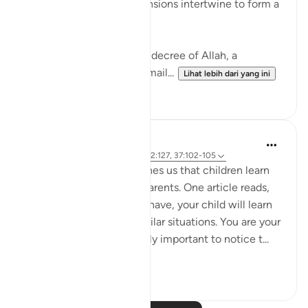
Surah Saffat. Three dimensions intertwine to form a
profound lesson in faith.
Firstly, there is the divine decree of Allah, a
command (to sacrifice Ismail...
Lihat lebih dari yang ini
28
3
Hammad Fahim
3 tahun lalu
·
Rujukan
ayat 22:78, 2:127, 37:102-105
Modern psychology teaches us that children learn
through observing their parents. One article reads,
'By watching how you behave, your child will learn
about how to react in similar situations. You are your
child’s role model. It’s really important to notice t...
Lihat lebih dari yang ini
57
10