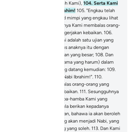
telah menjalankan perintah Kami),
104
.
Serta Kami
menyerunya: "Wahai Ibrahim!
105
.
"Engkau telah
menyempurnakan maksud mimpi yang engkau lihat
itu". Demikianlah sebenarnya Kami membalas orang-
orang yang berusaha mengerjakan kebaikan.
106
.
Sesungguhnya perintah ini adalah satu ujian yang
nyata;
107
.
Dan Kami tebus anaknya itu dengan
seekor binatang sembelihan yang besar;
108
.
Dan
Kami kekalkan baginya (nama yang harum) dalam
kalangan orang-orang yang datang kemudian:
109
.
"Salam sejahtera kepada Nabi Ibrahim!".
110
.
Demikianlah Kami membalas orang-orang yang
berusaha mengerjakan kebaikan.
111
.
Sesungguhnya
Nabi Ibrahim itu dari hamba-hamba Kami yang
beriman.
112
.
Dan Kami pula berikan kepadanya
berita yang mengembirakan, bahawa ia akan beroleh
(seorang anak): Ishak, yang akan menjadi Nabi, yang
terhitung dari orang-orang yang soleh.
113
.
Dan Kami