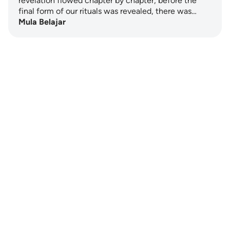
revelation flowed chapter by chapter, before the
final form of our rituals was revealed, there was…
Mula Belajar
Notes
placeholders
close