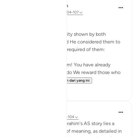
In the Shade of the Quran
31 minggu lalu
·
Rujukan
ayat 37:104-107
Deliverance
God witnessed the sincerity shown by both
Abraham and Ishmael, and He considered them to
have fulfilled all that was required of them:
'We called to him: Abraham! You have already
fulfilled the dream.' Thus do We reward those who
do good. All thi...
Lihat lebih dari yang ini
0
0
Hammad Fahim
2 tahun lalu
·
Rujukan
ayat 37:101-104
In the grand tapestry of Ibrahim's AS story lies a
narrative rich with layers of meaning, as detailed in