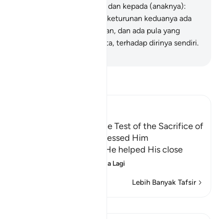
limpahi berkat kepadanya dan kepada (anaknya):
Ishak; dan di antara zuriat keturunan keduanya ada
yang mengerjakan kebaikan, dan ada pula yang
berlaku zalim dengan nyata, terhadap dirinya sendiri.
-
Abdullah Muhammad Basmeih
Baca Tafsir
Ibn Kathir (Abridged)
Ibrahim's Emigration, the Test of the Sacrifice of
Isma`il, and how Allah blessed Him
Allah tells us that after He helped His close
friend Ibrahim, pea
…
Baca Lagi
Lebih Banyak Tafsir
Pelajaran