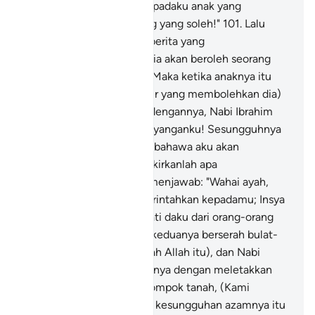
Tuhanku! Kurniakanlah kepadaku anak yang
terhitung dari orang-orang yang soleh!"
101
.
Lalu
Kami berikan kepadanya berita yang
mengembirakan, bahawa ia akan beroleh seorang
anak yang penyabar.
102
.
Maka ketika anaknya itu
sampai (ke peringkat umur yang membolehkan dia)
berusaha bersama-sama dengannya, Nabi Ibrahim
berkata: "Wahai anak kesayanganku! Sesungguhnya
aku melihat dalam mimpi bahawa aku akan
menyembelihmu; maka fikirkanlah apa
pendapatmu?". Anaknya menjawab: "Wahai ayah,
jalankanlah apa yang diperintahkan kepadamu; Insya
Allah, ayah akan mendapati daku dari orang-orang
yang sabar".
103
.
Setelah keduanya berserah bulat-
bulat (menjunjung perintah Allah itu), dan Nabi
Ibrahim merebahkan anaknya dengan meletakkan
iringan mukanya di atas tompok tanah, (Kami
sifatkan Ibrahim - dengan kesungguhan azamnya itu