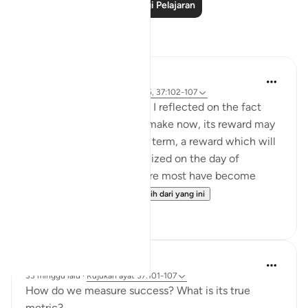
Baca Lagi Pelajaran
Refleksi
Hammad Fahim
9 minggu lalu
·
Rujukan
ayat 3:185, 37:102-107
When I read these verses, I reflected on the fact
that for any sacrifice we make now, its reward may
not be visible in the short term, a reward which will
only be truly and fully realized on the day of
judgement. In an era where most have become
accustomed to ...
Lihat lebih dari yang ini
32
7
Hammad Fahim
33 minggu lalu
·
Rujukan
ayat 37:101-107
How do we measure success? What is its true
metric?