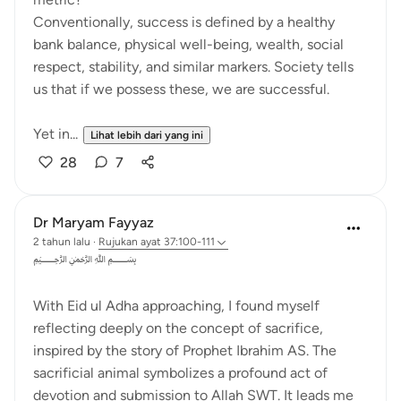
Conventionally, success is defined by a healthy
bank balance, physical well-being, wealth, social
respect, stability, and similar markers. Society tells
us that if we possess these, we are successful.
Yet in...
Lihat lebih dari yang ini
28
7
Dr Maryam Fayyaz
2 tahun lalu
·
Rujukan
ayat 37:100-111
﷽
With Eid ul Adha approaching, I found myself
reflecting deeply on the concept of sacrifice,
inspired by the story of Prophet Ibrahim AS. The
sacrificial animal symbolizes a profound act of
devotion and submission to Allah SWT. It leads me