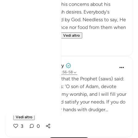
letting man overcome his concerns about his
livelihood and his selfish desires. Everybody's
livelihood is guaranteed by God. Needless to say, He
needs neither sustenance nor food from them when
He asks them to spe...
Vedi altro
2
0
Prophetic Commentary
8 anni fa
·
Riferimento
ayah 51:56-58
Abu Hurayrah narrates that the Prophet (saws) said:
'Allah, the Exalted, says: ‘O son of Adam, devote
yourself exclusively to my worship, and I will fill your
chest with richness and satisfy your needs. If you do
not do so, I will fill your hands with drudger...
Vedi altro
3
0