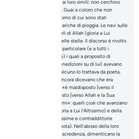
stessa sorte che toccò ai loro simili: non cerchino
quindi di affrettarla.
60
.
Guai a coloro che non
credono, per via del Giorno di cui sono stati
minacciati. Le nuvole cariche di pioggia. Le navi sulle
onde del mare. Gli angeli di Allah (gloria a Lui
l’Altissimo). Le orbite delle stelle. II discorso è rivolto
ai politeisti meccani in particolare (e a tutti i
miscredenti in generale) i quali a proposito di
Muhammad (pace e benedizioni su di lui) avevano
opinioni divergenti: qualcuno lo trattava da poeta,
altri da stregone, altri ancora dicevano che era
posseduto dai dèmoni. «è maldisposto [verso il
Profeta] chi è maldisposto [verso Allah e la Sua
Rivelazione].» «i blasfemi»: quelli cioè che avanzano
a proposito di Allah (gloria a Lui l’Altissimo) e della
Resurrezione personalissime e contraddittorie
ipotesi (vedi vers. e la nota). Nell’abisso della loro
ignoranza, della loro miscredenza, dimenticano la