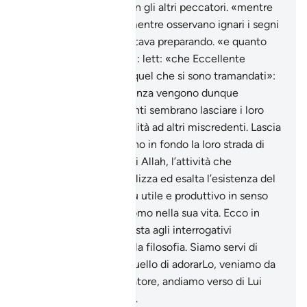
dell’Altissimo e perì con gli altri peccatori. «mentre
ancora guardavano»: mentre osservano ignari i segni
del cataclisma che si stava preparando. «e quanto
bene la distendemmo»: lett: «che Eccellente
Distensore fummo». «quel che si sono tramandati»:
anche il male e l’ignoranza vengono dunque
tramandati; i miscredenti sembrano lasciare i loro
comportamenti in eredità ad altri miscredenti. Lascia
pure che percorrano fino in fondo la loro strada di
perdizione. II Ricordo di Allah, l’attività che
meravigliosamente realizza ed esalta l’esistenza del
credente, quanto di più utile e produttivo in senso
assoluto possa fare l’uomo nella sua vita. Ecco in
estrema sintesi la risposta agli interrogativi
esistenziali classici della filosofia. Siamo servi di
Allah, il nostro fine è quello di adorarLo, veniamo da
Lui che è il nostro Creatore, andiamo verso di Lui
che è il nostro divenire.