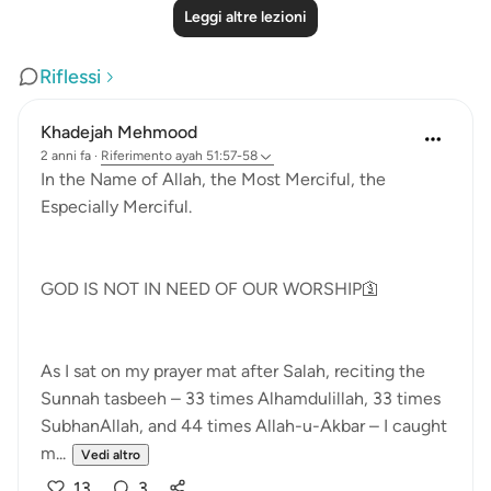
Leggi altre lezioni
Riflessi
Khadejah Mehmood
2 anni fa
·
Riferimento
ayah 51:57-58
In the Name of Allah, the Most Merciful, the
Especially Merciful.
GOD IS NOT IN NEED OF OUR WORSHIP🛐
As I sat on my prayer mat after Salah, reciting the
Sunnah tasbeeh – 33 times Alhamdulillah, 33 times
SubhanAllah, and 44 times Allah-u-Akbar – I caught
m...
Vedi altro
13
3