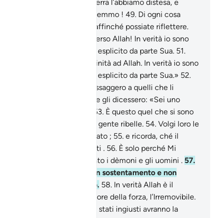
nell’immensitâ;
48
.
la terra l’abbiamo distesa, e
quanto bene la distendemmo !
49
.
Di ogni cosa
creammo una coppia, affinché possiate riflettere.
50
.
«Accorrete allora verso Allah! In verità io sono
per voi un ammonitore esplicito da parte Sua.
51
.
Non associate altra divinità ad Allah. In verità io sono
per voi un ammonitore esplicito da parte Sua.»
52
.
Non mai giunse un messaggero a quelli che li
precedettero senza che gli dicessero: «Sei uno
stregone, un pazzo!».
53
.
È questo quel che si sono
tramandati ? È davvero gente ribelle.
54
.
Volgi loro le
spalle: non sarai biasimato ;
55
.
e ricorda, ché il
ricordo giova ai credenti .
56
.
È solo perché Mi
adorassero che ho creato i dèmoni e gli uomini .
57
.
Non chiedo loro nessun sostentamento e non
chiedo che Mi nutrano.
58
.
In verità Allah è il
Sostentatore, il Detentore della forza, l’Irremovibile.
59
.
Coloro che saranno stati ingiusti avranno la