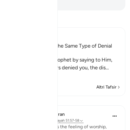
-
Hamza Roberto Piccardo
Leggi il Tafsir
Ibn Kathir (Abridged)
All Messengers met the Same Type of Denial
from Their Nations
Allah comforts His Prophet by saying to Him,
`just as these idolators denied you, the dis
…
Per saperne di più
Altri Tafsir
Lezioni
In the Shade of the Quran
31 settimane fa
·
Riferimento
ayah 51:57-58
The Qur'an strengthens the feeling of worship,