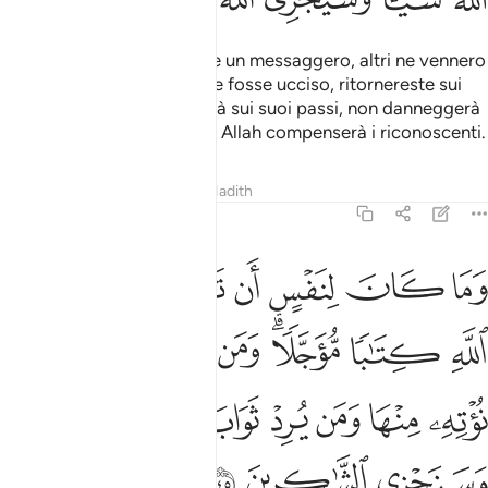
Muhammad non è altro che un messaggero, altri ne vennero
prima di lui; se morisse o se fosse ucciso, ritornereste sui
vostri passi
? Chi ritornerà sui suoi passi, non danneggerà
1
Allah in nulla e, ben presto, Allah compenserà i riconoscenti.
Tafsir
Lezioni
Riflessi
Hadith
3:145
ﲂ
ﲃ
ﲄ
ﲅ
ﲆ
ﲇ
ﲈ
ما كان لنفس ان تموت الا باذن الله كتابا موجلا ومن يرد ثواب الدنيا نوت
َمَا كَانَ لِنَفْسٍ أَن تَمُوتَ إِلَّا بِإِذْنِ ٱللَّهِ كِتَـٰبًۭا مُّؤَجَّلًۭا ۗ وَمَن 
ﲉ
ﲊ
ﲋﲌ
ﲍ
ﲎ
ﲏ
ﲐ
ﲑ
ﲒ
ﲓ
ﲔ
ﲕ
ﲖ
ﲗ
ﲘﲙ
ﲚ
ﲛ
ﲜ