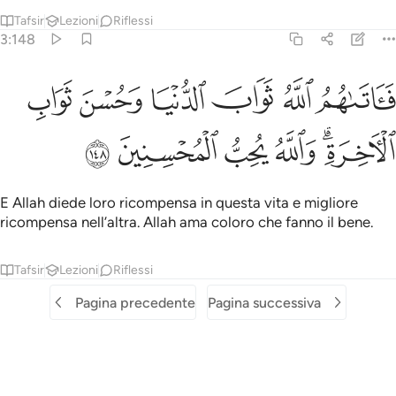
Tafsir
Lezioni
Riflessi
3:148
ﳈ
ﳉ
ﳊ
ﳋ
ﳌ
اتاهم الله ثواب الدنيا وحسن ثواب الاخرة والله يحب المحسنين ١٤٨
ﳍ
َـَٔاتَىٰهُمُ ٱللَّهُ ثَوَابَ ٱلدُّنْيَا وَحُسْنَ ثَوَابِ ٱلْـَٔاخِرَةِ ۗ وَٱللَّهُ يُحِ
ﳎﳏ
ﳐ
ﳑ
ﳒ
ﳓ
E Allah diede loro ricompensa in questa vita e migliore
ricompensa nell’altra. Allah ama coloro che fanno il bene.
Tafsir
Lezioni
Riflessi
Pagina precedente
Pagina successiva