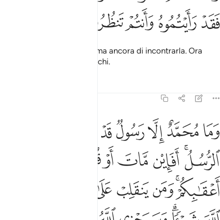
ﱞ
ﱟ
ﱠ
ﱡ
ﱢ
Vi auguravate la morte prima ancora di incontrarla. Ora
l’avete vista con i vostri occhi.
Tafsir
Lezioni
Riflessi
3:144
ﱣ
ﱤ
ﱥ
ﱦ
ﱧ
ﱨ
ﱩ
ﱪ
ما محمد الا رسول قد خلت من قبله الرسل افان مات او قتل انقلبتم عل
َمَا مُحَمَّدٌ إِلَّا رَسُولٌۭ قَدْ خَلَتْ مِن قَبْلِهِ ٱلرُّسُلُ ۚ أَفَإِي۟ن مَّاتَ أَوْ ق
ﱫﱬ
ﱭ
ﱮ
ﱯ
ﱰ
ﱱ
ﱲ
ﱳﱴ
ﱵ
ﱶ
ﱷ
ﱸ
ﱹ
ﱺ
ﱻ
ﱼﱽ
ﱾ
ﱿ
ﲀ
ﲁ