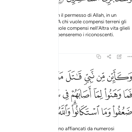
Nessuno muore se non con il permesso di Allah, in un
termine scritto e stabilito. A chi vuole compensi terreni gli
saranno accordati, a chi vuole compensi nell’Altra vita glieli
daremo; ben presto ricompenseremo i riconoscenti.
Tafsir
Lezioni
Riflessi
3:146
ﲝ
ﲞ
ﲟ
ﲠ
ﲡ
ﲢ
ﲣ
كاين من نبي قاتل معه ربيون كثير فما وهنوا لما اصابهم في سبيل الله وم
َكَأَيِّن مِّن نَّبِىٍّۢ قَـٰتَلَ مَعَهُۥ رِبِّيُّونَ كَثِيرٌۭ فَمَا وَهَنُوا۟ لِ
ﲤ
ﲥ
ﲦ
ﲧ
ﲨ
ﲩ
ﲪ
ﲫ
ﲬ
ﲭ
ﲮﲯ
ﲰ
ﲱ
ﲲ
ﲳ
Quanti Profeti combatterono affiancati da numerosi