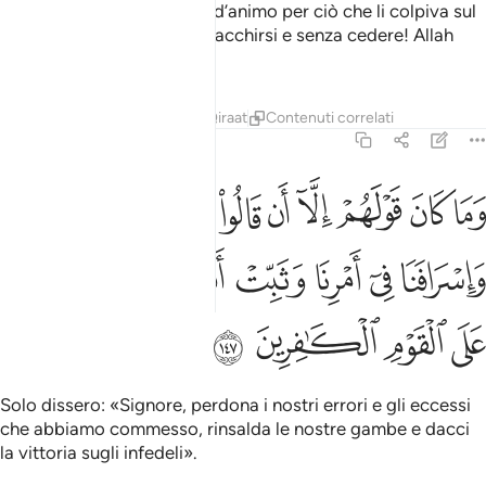
discepoli
senza perdersi d’animo per ciò che li colpiva sul
1
sentiero di Allah, senza infiacchirsi e senza cedere! Allah
ama i perseveranti.
Tafsir
Lezioni
Riflessi
Qiraat
Contenuti correlati
3:147
ﲴ
ﲵ
ﲶ
ﲷ
ﲸ
ﲹ
ﲺ
ﲻ
ﲼ
ﲽ
ما كان قولهم الا ان قالوا ربنا اغفر لنا ذنوبنا واسرافنا في امرنا وثبت اق
َمَا كَانَ قَوْلَهُمْ إِلَّآ أَن قَالُوا۟ رَبَّنَا ٱغْفِرْ لَنَا ذُنُوبَنَا وَإِسْ
ﲾ
ﲿ
ﳀ
ﳁ
ﳂ
ﳃ
ﳄ
ﳅ
ﳆ
ﳇ
Solo dissero: «Signore, perdona i nostri errori e gli eccessi
che abbiamo commesso, rinsalda le nostre gambe e dacci
la vittoria sugli infedeli».