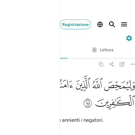
Registrazione
3. Ali 'Imran
Versetto per versetto
Lettura
Traduzione
: Hamza Roberto Piccardo
3:141
ﱁ
ﱂ
ﱃ
ليمحص الله الذين امنوا ويمحق الكافرين ١٤١
ﱄ
ﱅ
َلِيُمَحِّصَ ٱللَّهُ ٱلَّذِينَ ءَامَنُوا۟ وَيَمْحَقَ ٱلْكَـٰفِرِينَ ١٤١
ﱆ
ﱇ
e Allah purifichi i credenti e annienti i negatori.