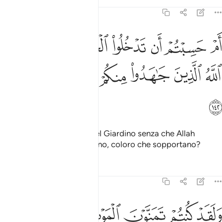
Tafsir
Lezioni
Riflessi
3:142
ﱈ
ﱉ
ﱊ
ﱋ
ﱌ
ﱍ
ﱎ
م حسبتم ان تدخلوا الجنة ولما يعلم الله الذين جاهدوا منكم ويعلم الصابرين
َمْ حَسِبْتُمْ أَن تَدْخُلُوا۟ ٱلْجَنَّةَ وَلَمَّا يَعْلَمِ ٱللَّهُ ٱلَّذِينَ جَـٰهَد
ﱏ
ﱐ
ﱑ
ﱒ
ﱓ
ﱔ
ﱕ
Pensate forse di entrare nel Giardino senza che Allah
riconosca coloro che lottano, coloro che sopportano?
Tafsir
Lezioni
Riflessi
3:143
ﱖ
ﱗ
ﱘ
ﱙ
ﱚ
ﱛ
ﱜ
لقد كنتم تمنون الموت من قبل ان تلقوه فقد رايتموه وانتم تنظرون ١٤٣
ﱝ
َلَقَدْ كُنتُمْ تَمَنَّوْنَ ٱلْمَوْتَ مِن قَبْلِ أَن تَلْقَوْهُ فَقَدْ رَأَيْتُمُوهُ وَأَنتُمْ تَنظُرُونَ ١٤٣