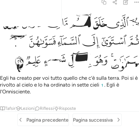
2:29
ﲺ
ﲻ
ﲼ
ﲽ
ﲾ
ﲿ
ﳀ
ﳁ
و الذي خلق لكم ما في الارض جميعا ثم استوى الى السماء فسواهن س
ُوَ ٱلَّذِى خَلَقَ لَكُم مَّا فِى ٱلْأَرْضِ جَمِيعًۭا ثُمَّ ٱسْتَوَىٰٓ إِلَى ٱلسَّمَآءِ فَسَوّ
ﳂ
ﳃ
ﳄ
ﳅ
ﳆ
ﳇ
ﳈﳉ
ﳊ
ﳋ
ﳌ
ﳍ
ﳎ
Egli ha creato per voi tutto quello che c’è sulla terra. Poi si è
rivolto al cielo e lo ha ordinato in sette cieli
. Egli è
1
l’Onnisciente.
Tafsir
Lezioni
Riflessi
Risposte
Pagina precedente
Pagina successiva