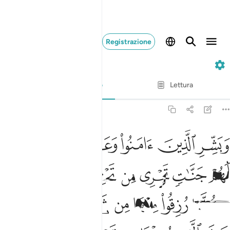
Registrazione
2. Al-Baqarah
Versetto per versetto
Lettura
Traduzione
: Hamza Roberto Piccardo
2:25
ﱁ
ﱂ
ﱃ
ﱄ
ﱅ
ﱆ
بشر الذين امنوا وعملوا الصالحات ان لهم جنات تجري من تحتها الانهار كل
َبَشِّرِ ٱلَّذِينَ ءَامَنُوا۟ وَعَمِلُوا۟ ٱلصَّـٰلِحَـٰتِ أَنَّ لَهُمْ جَنَّـٰتٍۢ تَجْرِى مِن تَ
ﱇ
ﱈ
ﱉ
ﱊ
ﱋ
ﱌﱍ
ﱎ
ﱏ
ﱐ
ﱑ
ﱒ
ﱓ
ﱔ