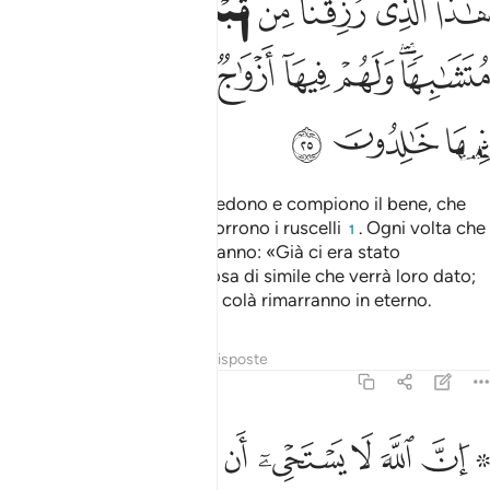
ﱕ
ﱖ
ﱗ
ﱘ
ﱙﱚ
ﱛ
ﱜ
ﱝﱞ
ﱟ
ﱠ
ﱡ
ﱢﱣ
ﱤ
ﱥ
ﱦ
ﱧ
E annuncia a coloro che credono e compiono il bene, che
avranno i Giardini in cui scorrono i ruscelli
. Ogni volta che
1
sarà loro dato un frutto diranno: «Già ci era stato
concesso!»
. Ma è qualcosa di simile che verrà loro dato;
2
avranno spose purissime e colà rimarranno in eterno.
Tafsir
Lezioni
Riflessi
Risposte
2:26
ﱨ ﱩ
ﱪ
ﱫ
ﱬ
ﱭ
ﱮ
ﱯ
ﱰ
ن الله لا يستحيي ان يضرب مثلا ما بعوضة فما فوقها فاما الذين امنوا فيع
ِنَّ ٱللَّهَ لَا يَسْتَحْىِۦٓ أَن يَضْرِبَ مَثَلًۭا مَّا بَعُوضَةًۭ فَمَا فَوْقَهَا ۚ فَأَ