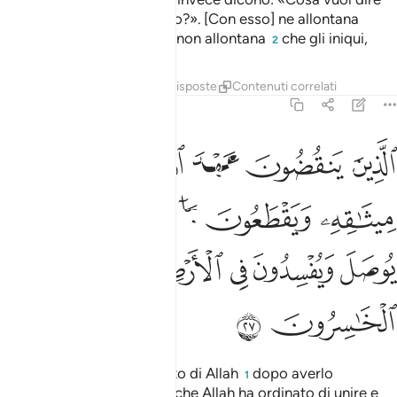
Allah con un simile esempio?». [Con esso] ne allontana
molti, e molti ne guida. Ma non allontana
che gli iniqui,
2
Tafsir
Lezioni
Riflessi
Risposte
Contenuti correlati
2:27
ﲕ
ﲖ
ﲗ
ﲘ
ﲙ
ﲚ
لذين ينقضون عهد الله من بعد ميثاقه ويقطعون ما امر الله به ان يوص
لَّذِينَ يَنقُضُونَ عَهْدَ ٱللَّهِ مِنۢ بَعْدِ مِيثَـٰقِهِۦ وَيَقْطَعُونَ مَآ أَم
ﲛ
ﲜ
ﲝ
ﲞ
ﲟ
ﲠ
ﲡ
ﲢ
ﲣ
ﲤ
ﲥﲦ
ﲧ
ﲨ
ﲩ
ﲪ
coloro che rompono il patto di Allah
dopo averlo
1
accettato, spezzano ciò
che Allah ha ordinato di unire e
2