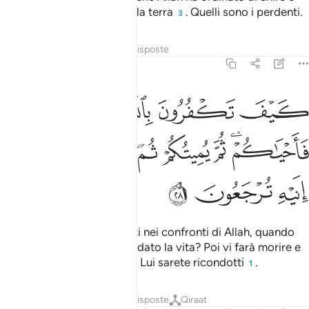
spargono la corruzione sulla terra
. Quelli sono i perdenti.
3
Tafsir
Lezioni
Riflessi
Risposte
2:28
ﲫ
ﲬ
ﲭ
ﲮ
ﲯ
يف تكفرون بالله وكنتم امواتا فاحياكم ثم يميتكم ثم يحييكم ثم اليه ترج
َيْفَ تَكْفُرُونَ بِٱللَّهِ وَكُنتُمْ أَمْوَٰتًۭا فَأَحْيَـٰكُمْ ۖ ثُمَّ يُمِيتُكُمْ ثُمَّ يُحْيِيكُمْ ثُمَّ إِلَيْهِ تُر
ﲰﲱ
ﲲ
ﲳ
ﲴ
ﲵ
ﲶ
ﲷ
ﲸ
ﲹ
Come potete essere ingrati nei confronti di Allah, quando
eravate morti ed Egli vi ha dato la vita? Poi vi farà morire e
vi riporterà alla vita e poi a Lui sarete ricondotti
.
1
Tafsir
Lezioni
Riflessi
Risposte
Qiraat