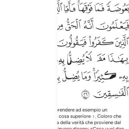
ﱱ
ﱲ
ﱳﱴ
ﱵ
ﱶ
ﱷ
ﱸ
ﱹ
ﱺ
ﱻ
ﱼﱽ
ﱾ
ﱿ
ﲀ
ﲁ
ﲂ
ﲃ
ﲄ
ﲅ
ﲆﲇ
ﲈ
ﲉ
ﲊ
ﲋ
ﲌ
ﲍﲎ
ﲏ
ﲐ
ﲑ
ﲒ
ﲓ
ﲔ
In verità Allah non esita a prendere ad esempio un
moscerino o qualsiasi altra cosa superiore
. Coloro che
1
credono sanno che si tratta della verità che proviene dal
loro Signore; i miscredenti invece dicono: «Cosa vuol dire