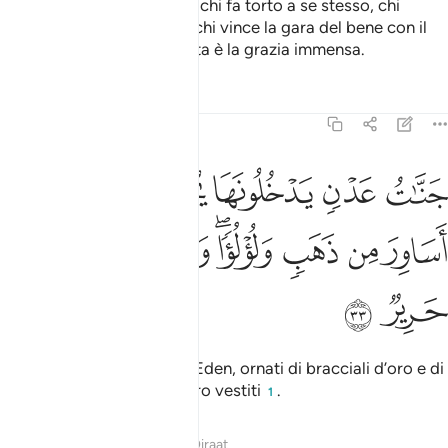
scegliemmo
. Fra essi c’è chi fa torto a se stesso, chi
1
segue una via intermedia, chi vince la gara del bene con il
permesso di Allah
: questa è la grazia immensa.
2
Tafsir
Lezioni
Riflessi
35:33
ﱫ
ﱬ
ﱭ
ﱮ
ﱯ
ﱰ
نات عدن يدخلونها يحلون فيها من اساور من ذهب ولولوا ولباسهم فيها ح
َنَّـٰتُ عَدْنٍۢ يَدْخُلُونَهَا يُحَلَّوْنَ فِيهَا مِنْ أَسَاوِرَ مِن ذَهَبٍۢ وَلُؤْلُؤًۭا ۖ وَلِ
ﱱ
ﱲ
ﱳ
ﱴﱵ
ﱶ
ﱷ
ﱸ
ﱹ
Entreranno nei Giardini di Eden, ornati di bracciali d’oro e di
perle e saranno di seta i loro vestiti
.
1
Tafsir
Lezioni
Riflessi
Qiraat