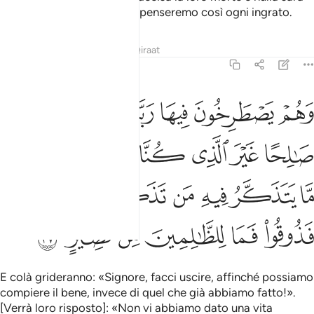
sottratto al castigo. Ricompenseremo così ogni ingrato.
Tafsir
Lezioni
Riflessi
Qiraat
35:37
ﲪ
ﲫ
ﲬ
ﲭ
ﲮ
ﲯ
هم يصطرخون فيها ربنا اخرجنا نعمل صالحا غير الذي كنا نعمل اولم نعم
َهُمْ يَصْطَرِخُونَ فِيهَا رَبَّنَآ أَخْرِجْنَا نَعْمَلْ صَـٰلِحًا غَيْرَ ٱلَّذِى كُنَّا نَعْمَلُ ۚ أَوَلَ
ﲰ
ﲱ
ﲲ
ﲳ
ﲴﲵ
ﲶ
ﲷ
ﲸ
ﲹ
ﲺ
ﲻ
ﲼ
ﲽ
ﲾﲿ
ﳀ
ﳁ
ﳂ
ﳃ
ﳄ
ﳅ
E colà grideranno: «Signore, facci uscire, affinché possiamo
compiere il bene, invece di quel che già abbiamo fatto!».
[Verrà loro risposto]: «Non vi abbiamo dato una vita