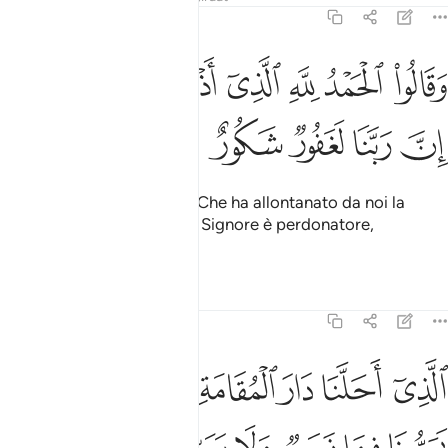
35:34
ﱺ
ﱻ
ﱼ
ﱽ
ﱾ
ﱿ
قالوا الحمد لله الذي اذهب عنا الحزن ان ربنا لغفور شكور ٣٤
ﲀﲁ
َقَالُوا۟ ٱلْحَمْدُ لِلَّهِ ٱلَّذِىٓ أَذْهَبَ عَنَّا ٱلْحَزَنَ ۖ إِنَّ رَبَّنَا لَغَفُورٌۭ شَكُورٌ ٣٤
ﲂ
ﲃ
ﲄ
ﲅ
ﲆ
Diranno: «Sia lodato Allah Che ha allontanato da noi la
tristezza. In verità il nostro Signore è perdonatore,
riconoscente.
Tafsir
Lezioni
Riflessi
35:35
ﲇ
ﲈ
ﲉ
ﲊ
ﲋ
ﲌ
ﲍ
لذي احلنا دار المقامة من فضله لا يمسنا فيها نصب ولا يمسنا فيها لغوب ٥
لَّذِىٓ أَحَلَّنَا دَارَ ٱلْمُقَامَةِ مِن فَضْلِهِۦ لَا يَمَسُّنَا فِيهَا نَصَبٌۭ وَلَا يَمَسُّنَا فِيه