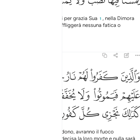
ﲎ
ﲏ
ﲐ
ﲑ
ﲒ
ﲓ
ﲔ
ﲕ
È Colui Che ci ha introdotti per grazia Sua
, nella Dimora
1
della quiete, in cui non ci affliggerà nessuna fatica o
stanchezza».
Tafsir
Lezioni
Riflessi
35:36
ﲖ
ﲗ
ﲘ
ﲙ
ﲚ
ﲛ
ﲜ
الذين كفروا لهم نار جهنم لا يقضى عليهم فيموتوا ولا يخفف عنهم من عذ
َٱلَّذِينَ كَفَرُوا۟ لَهُمْ نَارُ جَهَنَّمَ لَا يُقْضَىٰ عَلَيْهِمْ فَيَمُوتُوا۟ وَلَا يُخَفَّفُ عَنْه
ﲝ
ﲞ
ﲟ
ﲠ
ﲡ
ﲢ
ﲣﲤ
ﲥ
ﲦ
ﲧ
ﲨ
ﲩ
Coloro che invece non credono, avranno il fuoco
dell’Inferno: giammai sarà decisa la loro morte e nulla sarà