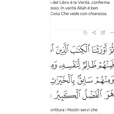
Ciò che ti abbiamo rivelato del Libro è la Verità, conferma
di ciò che già era prima di esso. In verità Allah è ben
informato sui Suoi servi, è Colui Che vede con chiarezza.
Tafsir
Lezioni
Riflessi
35:32
ﱓ
ﱔ
ﱕ
ﱖ
ﱗ
ﱘ
ﱙﱚ
م اورثنا الكتاب الذين اصطفينا من عبادنا فمنهم ظالم لنفسه ومنهم مقت
ُمَّ أَوْرَثْنَا ٱلْكِتَـٰبَ ٱلَّذِينَ ٱصْطَفَيْنَا مِنْ عِبَادِنَا ۖ فَمِنْهُمْ ظَالِمٌۭ 
ﱛ
ﱜ
ﱝ
ﱞ
ﱟ
ﱠ
ﱡ
ﱢ
ﱣ
ﱤﱥ
ﱦ
ﱧ
ﱨ
ﱩ
ﱪ
Facemmo poi eredi della Scrittura i Nostri servi che