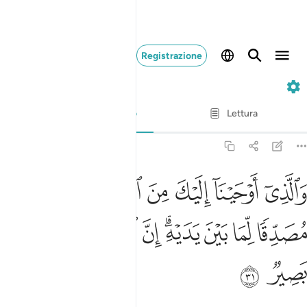
Registrazione
35. Fatir
Versetto per versetto
Lettura
Traduzione
: Hamza Roberto Piccardo
35:31
ﱁ
ﱂ
ﱃ
ﱄ
ﱅ
ﱆ
ﱇ
الذي اوحينا اليك من الكتاب هو الحق مصدقا لما بين يديه ان الله بعباده ل
َٱلَّذِىٓ أَوْحَيْنَآ إِلَيْكَ مِنَ ٱلْكِتَـٰبِ هُوَ ٱلْحَقُّ مُصَدِّقًۭا لِّمَا بَيْنَ يَدَيْهِ ۗ إِنّ
ﱈ
ﱉ
ﱊ
ﱋﱌ
ﱍ
ﱎ
ﱏ
ﱐ
ﱑ
ﱒ