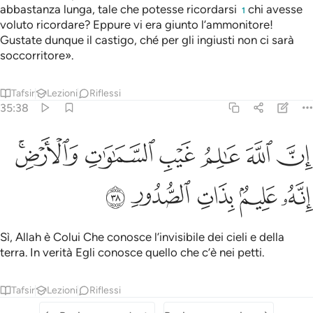
abbastanza lunga, tale che potesse ricordarsi
chi avesse
1
voluto ricordare? Eppure vi era giunto l’ammonitore!
Gustate dunque il castigo, ché per gli ingiusti non ci sarà
soccorritore».
Tafsir
Lezioni
Riflessi
35:38
ﳆ
ﳇ
ﳈ
ﳉ
ﳊ
ن الله عالم غيب السماوات والارض انه عليم بذات الصدور ٣٨
ﳋﳌ
ِنَّ ٱللَّهَ عَـٰلِمُ غَيْبِ ٱلسَّمَـٰوَٰتِ وَٱلْأَرْضِ ۚ إِنَّهُۥ عَلِيمٌۢ بِذَاتِ ٱ
ﳍ
ﳎ
ﳏ
ﳐ
ﳑ
Sì, Allah è Colui Che conosce l’invisibile dei cieli e della
terra. In verità Egli conosce quello che c’è nei petti.
Tafsir
Lezioni
Riflessi